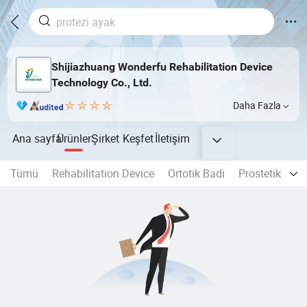
Shijiazhuang Wonderfu Rehabilitation Device
Technology Co., Ltd.
Daha Fazla
Ana sayfa
Ürünler
Şirket
Keşfet
İletişim
Tümü
Rehabilitation Device
Ortotik Badi
Prostetik Eki