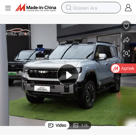
Açmak
Video
1
/
6