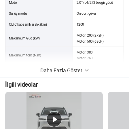
Motor
2,0T/L4/272 beygir gücü
Sürüş modu
Ön dört çeker
CLTC kapsamlı aralık (km)
1200
Motor: 200 (272P)
Maksimum Güç (kW)
Motor: 500 (680P)
Motor: 380
Maksimum tork (N.m)
Motor: 760
Maksimum Hız (km/sa)
180
Daha Fazla Göster
WLTC kapsamlı yakıt tüketimi (L/100 km)
1.79
İlgili videolar
Resmi 0 km/sa hızlanma
4.8
Ayrıntılı fotoğraflar