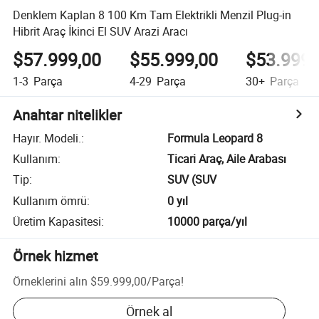
Denklem Kaplan 8 100 Km Tam Elektrikli Menzil Plug-in
Hibrit Araç İkinci El SUV Arazi Aracı
$57.999,00
$55.999,00
$53.999,
1-3
Parça
4-29
Parça
30+
Parça
Anahtar nitelikler
Hayır. Modeli.
:
Formula Leopard 8
Kullanım
:
Ticari Araç, Aile Arabası
Tip
:
SUV (SUV
Kullanım ömrü
:
0 yıl
Üretim Kapasitesi
:
10000 parça/yıl
Örnek hizmet
Örneklerini alın
$59.999,00
/
Parça
!
Örnek al