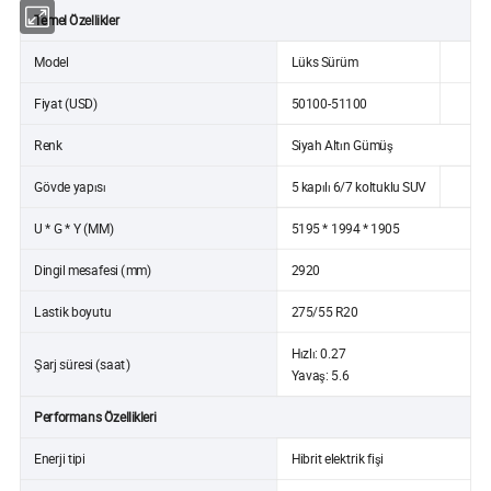
Temel Özellikler
Model
Lüks Sürüm
Fiyat (USD)
50100-51100
Renk
Siyah Altın Gümüş
Gövde yapısı
5 kapılı 6/7 koltuklu SUV
U * G * Y (MM)
5195 * 1994 * 1905
Dingil mesafesi (mm)
2920
Lastik boyutu
275/55 R20
Hızlı: 0.27
Şarj süresi (saat)
Yavaş: 5.6
Performans Özellikleri
Enerji tipi
Hibrit elektrik fişi