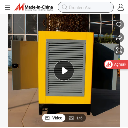
Açmak
Video
1
/
6