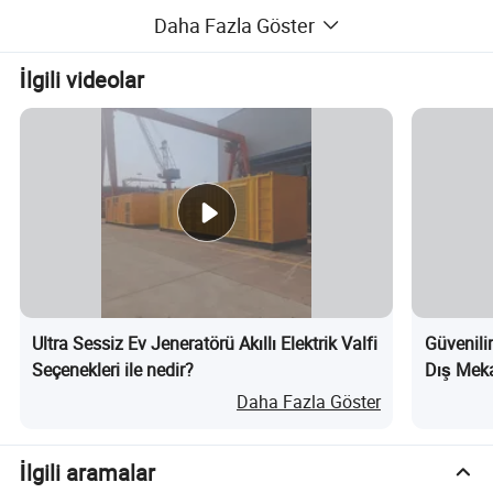
Daha Fazla Göster
İlgili videolar
Weifang Sunny Power Machinery Co., Ltd. Çin
Power Capital-Weifang City'de, Çin liderine ve
dünyaca ünlü dizel motor üreticilerine sahip.
Ultra Sessiz Ev Jeneratörü Akıllı Elektrik Valfi
Güvenili
Weifang Sunny Power Machinery Co., Ltd.
Seçenekleri ile nedir?
Dış Meka
Daha Fazla Göster
Power Capital - Weifang City,.
Güçlü teknoloji ve gelişmiş ekipmanlarla
İlgili aramalar
desteklenen profesyonel ve deneyimli