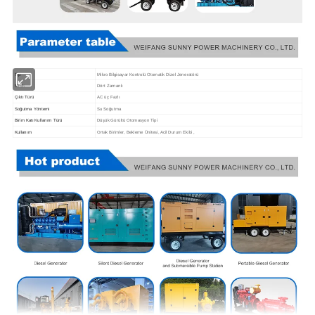
Tip
Mikro Bilgisayar Kontrolü Otomatik Dizel Jeneratörü
Strok
Dört Zamanlı
Çıktı Türü
AC üç Fazlı
Soğutma Yöntemi
Su Soğutma
Birim Katı Kullanım Türü
Düşük Gürültü Otomasyon Tipi
Kullanım
Ortak Birimler, Bekleme Ünitesi, Acil Durum Ekibi ,