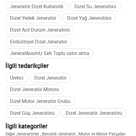
Jeneratör Dizel Kullanıldı
Dizel Su Jeneratörü
çalışanlara sahip olarak tasarım, üretim, test
Dizel Yedek Jeneratör
Dizel Yağ Jeneratörü
ve servis sonrası işlemleri başarıyla
Dizel Acil Durum Jeneratörü
gerçekleştirdik ve bu sayede istikrarlı kalite ve
Endüstriyel Dizel Jeneratör
teknoloji inovasyonunu garanti ediyoruz.
ISO9001 ve CE tarafından onaylanmıştır.
Jenerat&ouml;r Seti Toplu satın alma
İyi kalite ve istikrarlı performans sayesinde
İlgili tedarikçiler
dünya çapında uzun vadede müşterilerle
Üretici
Dizel Jeneratör
çalışıyoruz. Ana pazarlarımız Doğu Avrupa
Dizel Jeneratör Motoru
ülkelerini, Amerika ülkelerini, Asya'yı, Afrika'yı
Dizel Motor Jeneratör Grubu
ve Avustralya'yı vb. kapsar
Dizel Güç Jeneratörü
Dizel Jeneratör Jeneratörü
İlgili kategoriler
Diğer Jeneratörler
,
Benzinli Jeneratör
,
Motor ve Motor Parçaları