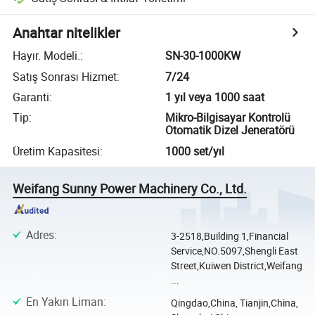
Anahtar nitelikler
Hayır. Modeli.
:
SN-30-1000KW
Satış Sonrası Hizmet
:
7/24
Garanti
:
1 yıl veya 1000 saat
Tip
:
Mikro-Bilgisayar Kontrolü
Otomatik Dizel Jeneratörü
Üretim Kapasitesi
:
1000 set/yıl
Weifang Sunny Power Machinery Co., Ltd.
Adres
:
3-2518,Building 1,Financial
Service,NO.5097,Shengli East
Street,Kuiwen District,Weifang
...
En Yakın Liman
:
Qingdao,China, Tianjin,China,