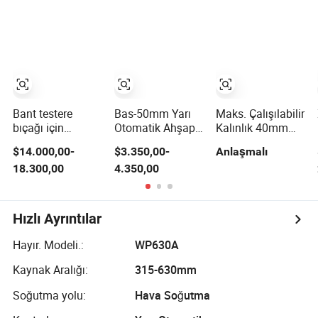
Kaynağı
Makineleri ISO ile
Termofüzyon
Ultra İnce Tel için
Bant testere
Bas-50mm Yarı
Maks. Çalışılabilir
bıçağı için
Otomatik Ahşap
Kalınlık 40mm
otomatik bimetal
İşleme Bant
PVC Levha Dikiş
$14.000,00-
$3.350,00-
Anlaşmalı
şerit kaynak
Testere Bıçağı
Makinesi
18.300,00
4.350,00
makinesi ile
Alevle Kaynak
ısıtma kaynak
Makinesi
makinesi
Hızlı Ayrıntılar
Hayır. Modeli.:
WP630A
Kaynak Aralığı:
315-630mm
Soğutma yolu:
Hava Soğutma