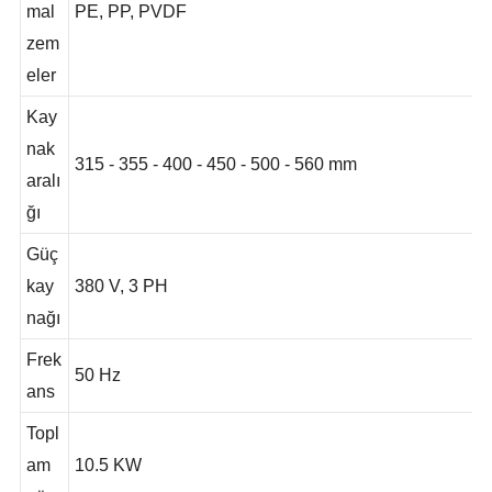
un
mal
PE, PP, PVDF
zem
eler
Kay
nak
315 - 355 - 400 - 450 - 500 - 560 mm
aralı
ğı
Güç
kay
380 V, 3 PH
nağı
Frek
50 Hz
ans
Topl