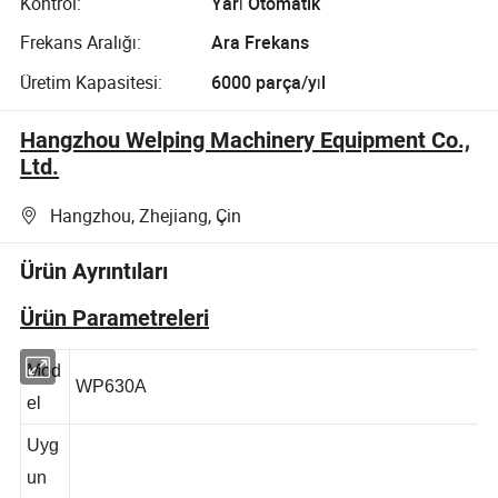
Kontrol:
Yarı Otomatik
Frekans Aralığı:
Ara Frekans
Üretim Kapasitesi:
6000 parça/yıl
Hangzhou Welping Machinery Equipment Co.,
Ltd.
Hangzhou, Zhejiang, Çin
Ürün Ayrıntıları
Ürün Parametreleri
Mod
WP630A
el
Uyg