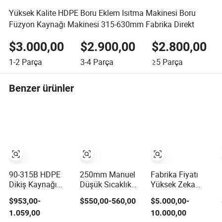
Yüksek Kalite HDPE Boru Eklem Isıtma Makinesi Boru
Füzyon Kaynağı Makinesi 315-630mm Fabrika Direkt
$3.000,00
$2.900,00
$2.800,00
1-2
Parça
3-4
Parça
≥5
Parça
Benzer ürünler
90-315B HDPE
250mm Manuel
Fabrika Fiyatı
Dikiş Kaynağı
Düşük Sıcaklık
Yüksek Zeka
Makinesi PE, PB,
Kaynağı Makinesi
Verimliliği Ultra
$953,00-
$550,00-560,00
$5.000,00-
PVDF Borular için
HDPE/PP/PVC/PPR/PE
İnce Tel Dikiş
1.059,00
10.000,00
90-315 mm
Boruları Huajin
Kaynağı