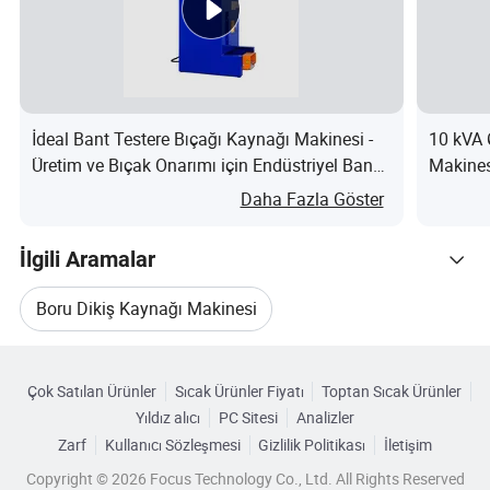
yon
Mak
s.
10 MPa
Bası
İdeal Bant Testere Bıçağı Kaynağı Makinesi -
10 kVA 
nç
Üretim ve Bıçak Onarımı için Endüstriyel Bant
Makines
Testere Bıçağı Kaynağı nedir?
Daha Fazla Göster
Hidr
olik
L-HM46
İlgili Aramalar
yağı
Boru Dikiş Kaynağı Makinesi
Kesi
t
Kategorilere Göre Gözat
27,08cm²
Butt Fusion Kaynaklama
Hdpe Ekleme
alan
Çok Satılan Ürünler
Sıcak Ürünler Fiyatı
Toptan Sıcak Ürünler
ı
Yıldız alıcı
PC Sitesi
Analizler
Hdpe Boru Dikiş Kaynağı
Isıtm
Zarf
Kullanıcı Sözleşmesi
Gizlilik Politikası
İletişim
a
Copyright © 2026 Focus Technology Co., Ltd. All Rights Reserved
Plastik Boru Kaynak Makinesi