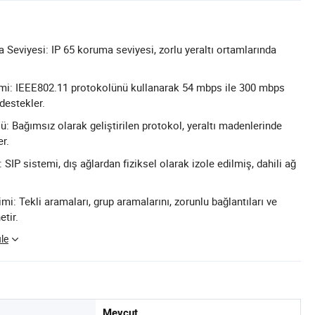
 Seviyesi: IP 65 koruma seviyesi, zorlu yeraltı ortamlarında
timi: IEEE802.11 protokolünü kullanarak 54 mbps ile 300 mbps
 destekler.
: Bağımsız olarak geliştirilen protokol, yeraltı madenlerinde
er.
: SIP sistemi, dış ağlardan fiziksel olarak izole edilmiş, dahili ağ
i: Tekli aramaları, grup aramalarını, zorunlu bağlantıları ve
etir.
le
Mevcut