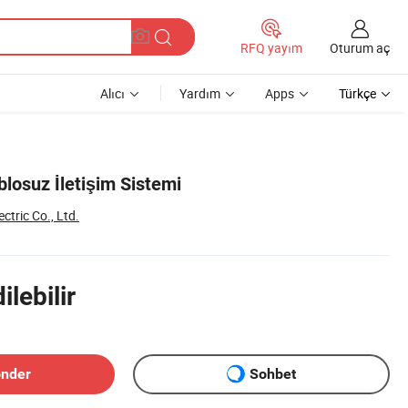
Oturum aç
RFQ yayım
Alıcı
Yardım
Apps
Türkçe
losuz İletişim Sistemi
ctric Co., Ltd.
lebilir
önder
Sohbet