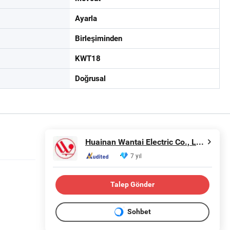
Ayarla
Birleşiminden
KWT18
Doğrusal
Huainan Wantai Electric Co., Ltd.
7 yıl
Talep Gönder
Sohbet