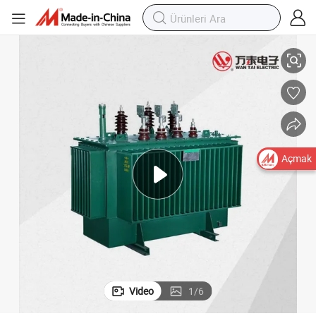
11kv/33kv/35kv Yağ Daldırmalı Güç Dağıtım Transformatörü
Açmak
Video
1
/
6