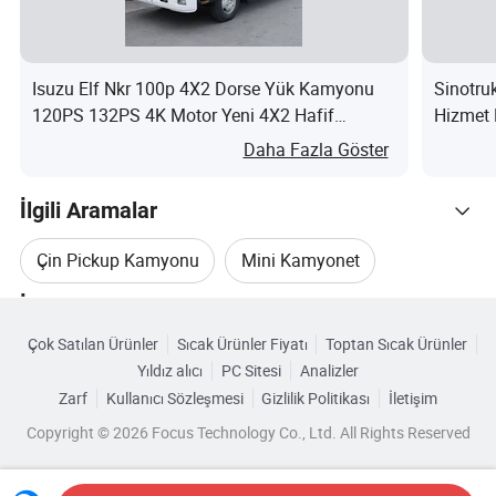
Isuzu Elf Nkr 100p 4X2 Dorse Yük Kamyonu
Sinotruk
120PS 132PS 4K Motor Yeni 4X2 Hafif
Hizmet 
Kamyon Sol Direksiyon Dizel Yük Satılık
Daha Fazla Göster
nedir?
İlgili Aramalar
Çin Pickup Kamyonu
Mini Kamyonet
İlgili Kategoriler
Tek Römork Kamyonu
Yeni Kamyonet
Çok Satılan Ürünler
Sıcak Ürünler Fiyatı
Toptan Sıcak Ürünler
Kategorilere Göre Gözat
Yıldız alıcı
PC Sitesi
Analizler
En İyi Kamyonet
Tek Akslı Kamyon
Zarf
Kullanıcı Sözleşmesi
Gizlilik Politikası
İletişim
Copyright © 2026 Focus Technology Co., Ltd. All Rights Reserved