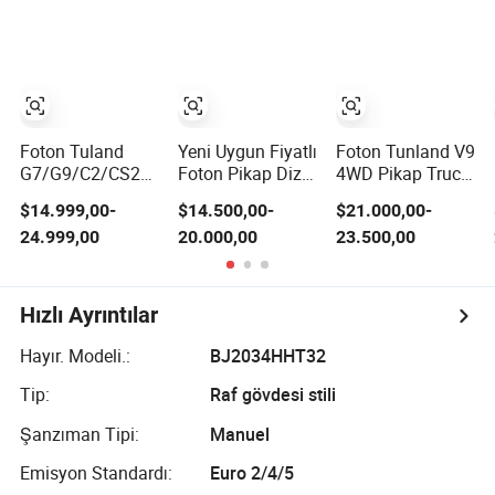
Geçirme Derinliği,
Fabrika Montajlı
off-Road Kitleri,
Sokak Kullanımı
için Yasal
Foton Tuland
Yeni Uygun Fiyatlı
Foton Tunland V9
G7/G9/C2/CS2/V7/V9
Foton Pikap Dizel
4WD Pikap Truck-
4X4 Pikap
Motorlu Foton
2.0t Dizel Motor,
$14.999,00-
$14.500,00-
$21.000,00-
Kamyon
Tunland V7 4X4
8-Speed
24.999,00
20.000,00
23.500,00
Gaz/Dizel Hibrit
Tek Çift Sıra Sol
Otomatik, arazi,
arazi çok amaçlı
Sıra Sol Sıra
ağır hizmet utility
ticari ev güvenilir
Pikap Kamyonu
kamyonu
ağır hizmet
Hızlı Ayrıntılar
yüksek
performans
Hayır. Modeli.:
BJ2034HHT32
Tip:
Raf gövdesi stili
Şanzıman Tipi:
Manuel
Emisyon Standardı:
Euro 2/4/5