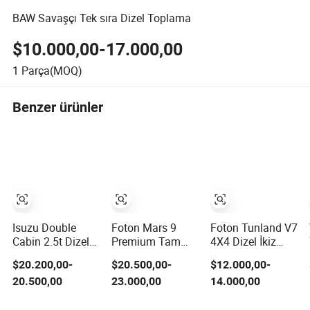
BAW Savaşçı Tek sıra Dizel Toplama
$10.000,00-17.000,00
1
Parça(MOQ)
Benzer ürünler
Isuzu Double
Foton Mars 9
Foton Tunland V7
Cabin 2.5t Dizel
Premium Tam
4X4 Dizel İkiz
Motorlu
Boy off-Road
Kabin LHD Utility
$20.200,00-
$20.500,00-
$12.000,00-
Kamyonet 4WD
Hibrit Pikap, 285
Pickup Tarım
20.500,00
23.000,00
14.000,00
ile 6mt Şanzıman
Geniş Lastikler,
İşleri için Mini
850mm Su
Pickup Kamyonu