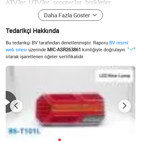
ATV'ler, UTV'ler, scooter'lar, bisikletler,
mühendislik araçları, tekneler ve avcılık
Daha Fazla Göster
aydınlatması
Tedarikçi Hakkında
Bu tedarikçi BV tarafından denetlenmiştir. Raporu
BV resmî
Ayrıntılı fotoğraflar
web sitesi
üzerinde
MIC-ASR263861
kimliğiyle doğrulayın. "
"
olarak işaretlenen öğeler sertifikalıdır.