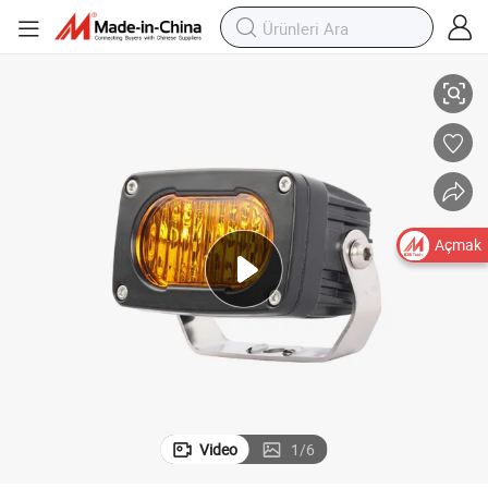
kları Kamyon Traktör Römork ATV UTV Bot LED Çalışma Işıkları
3.2&#034; LED Sürüş Lambası Beyaz Amber Nokta Sel Işığı 4X4 arazi ışı
Açmak
Video
1
/
6