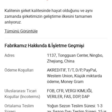
Kalitenin şirket kalitesinde hayat olduğunu ve aynı
zamanda şirketimizin geliştirme ilkesini tamamen
anlıyoruz.
Tümünü Görüntüle
Bonsen Auto Electron Co., Ltd güvenilir ve sorumlu bir
üretici ve LED otomatik lamba tedarikçisidir.
Fabrikamız Hakkında & İşletme Geçmişi
Araba ve kamyon LED aydınlatma ürünlerine
odaklanıyoruz. Tasarım, üretim ve hizmet alanında
Adres
1137, Tongguan Center, Ningbo,
güçlüyüz. OEM hizmeti de sağlayabiliriz. 15000
Zhejiang, China
metrekareden fazla fabrika, 4 üretim hattı, tam kapsamlı
ekipman, güçlü AR-GE ekipleri ve 100'den fazla vasıflı
Ödeme Koşulları
AKREDITIF, T/T, D/P, PayPal,
işçiyle ürün ve hizmetlerimiz ABD, Avusturya, Avrupa ve
Western Union, Küçük miktarda
Aisa'dan müşteriler tarafından onaylanmıştır.
ödeme, Money Gram
Uluslararası Ticari
FOB, CFR, VERGI KIMLIĞI,
Tüm ürünler ISO9001:2000 onay üretim hatları ile
Koşullar (Incoterms)
VERILER, FAS, DDP, DAP
tamamlanmaktadır ve CE sertifikasına ve E işareti
sertifikasına sahibiz. Ayrıca hızlı teslimat, servis sonrası
Ortalama Teslim
Yoğun Sezon Teslim Süresi: 1-3
garantili satış hizmeti ile, iyi bir itibarın keyfini çıkarıyoruz
Süresi
ay, Sezon Dışı Teslim Süresi, 15 iş