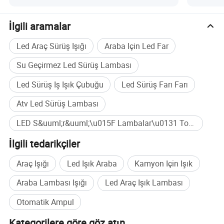
Lambası
İlgili aramalar
Led Araç Sürüş Işığı
Araba Için Led Far
Su Geçirmez Led Sürüş Lambası
Led Sürüş Iş Işık Çubuğu
Led Sürüş Farı Farı
Atv Led Sürüş Lambası
LED S&uuml;r&uuml;\u015F Lambalar\u0131 Toplu satın alma
İlgili tedarikçiler
Araç Işığı
Led Işık Araba
Kamyon Için Işık
Araba Lambası Işığı
Led Araç Işık Lambası
Otomatik Ampul
Kategorilere göre göz atın