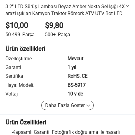
3.2" LED Sürüş Lambası Beyaz Amber Nokta Sel Işığı 4X4
arazi ışıkları Kamyon Traktör Römork ATV UTV Bot LED
Çalışma Işıkları
$10,00
$9,80
50-499
Parça
500+
Parça
Ürün özellikleri
Özelleştirme
Mevcut
Garanti
1 yıl
Sertifika
RoHS, CE
Hayır. Modeli.
BS-5917
Voltaj
10 v dc
Daha Fazla Göster
Ürün Özellikleri
Kapsamlı Garanti: Fotoğrafik doğrulama ile hasarlı