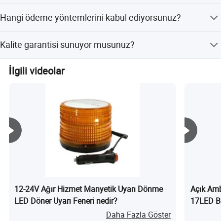
Çok hızlı bir şekilde, 7 gün içinde teslimat sağlıyoruz.
Hangi ödeme yöntemlerini kabul ediyorsunuz?
T/T, L/C, D/P, D/A, Money Gram, PayPal, Western Union
Kalite garantisi sunuyor musunuz?
ve Escrow gibi ödeme yöntemlerini kabul ediyoruz.
Evet, sevkiyattan önce kaliteyi sağlamak için, üretim
İlgili videolar
öncesi bir örnek kontrolü ve son bir inceleme yapıyoruz.
12-24V Ağır Hizmet Manyetik Uyarı Dönme
Açık Amb
LED Döner Uyarı Feneri nedir?
17LED Be
Hizmet 
Daha Fazla Göster