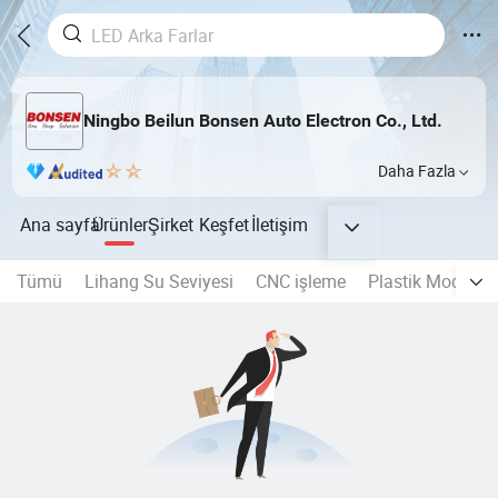
Ningbo Beilun Bonsen Auto Electron Co., Ltd.
Daha Fazla
Ana sayfa
Ürünler
Şirket
Keşfet
İletişim
Tümü
Lihang Su Seviyesi
CNC işleme
Plastik Model