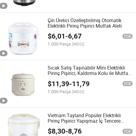
Çin Üretici Özelleştirilmiş Otomatik
Elektrikli Pirinç Pişirici Mutfak Aleti
$
6,01
-
6,67
FOB
1.000 Parça
(MOQ)
Sıcak Satış Taşınabilir Mini Elektrikli
Pirinç Pişirici, Kaldırma Kolu ile Mutfak
Aleti
$
11,39
-
11,79
FOB
1.000 Parça
(MOQ)
Vietnam Tayland Popüler Elektrikli
Pirinç Pişirici Yapışmaz İç Tencere
Mutfak Aleti
$
8,30
-
8,76
FOB