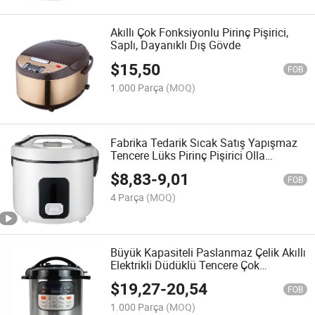
Akıllı Çok Fonksiyonlu Pirinç Pişirici,
Saplı, Dayanıklı Dış Gövde
$
15,50
FOB
1.000 Parça
(MOQ)
Fabrika Tedarik Sıcak Satış Yapışmaz
Tencere Lüks Pirinç Pişirici Olla
Arrocera
$
8,83
-
9,01
FOB
4 Parça
(MOQ)
Büyük Kapasiteli Paslanmaz Çelik Akıllı
Elektrikli Düdüklü Tencere Çok
Fonksiyonlu
$
19,27
-
20,54
FOB
1.000 Parça
(MOQ)