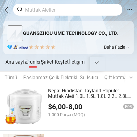
GUANGZHOU UME TECHNOLOGY CO., LTD.
Daha Fazla
Ana sayfa
Ürünler
Şirket
Keşfet
İletişim
Tümü
Paslanmaz Çelik Elektrikli Su Isıtıcı
Çift katmanlı ke
Nepal Hindistan Tayland Popüler
Mutfak Aleti 1.0L 1.5L 1.8L 2.2L 2.8L
Lüks Elektrikli Pirinç Pişirici
$
6,00
-
8,00
FOB
1.000 Parça
(MOQ)