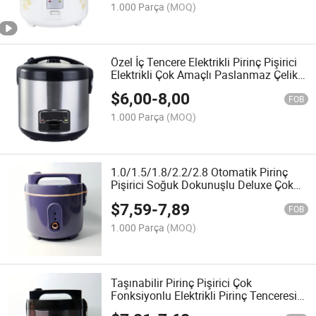
1.000 Parça
(MOQ)
Özel İç Tencere Elektrikli Pirinç Pişirici
Elektrikli Çok Amaçlı Paslanmaz Çelik
Ev Kullanımı Pirinç Pişirici
$
6,00
-
8,00
FOB
1.000 Parça
(MOQ)
1.0/1.5/1.8/2.2/2.8 Otomatik Pirinç
Pişirici Soğuk Dokunuşlu Deluxe Çok
Amaçlı Pişirici Alüminyum Alaşımlı
$
7,59
-
7,89
Elektrikli Pirinç Pişirici
FOB
1.000 Parça
(MOQ)
Taşınabilir Pirinç Pişirici Çok
Fonksiyonlu Elektrikli Pirinç Tenceresi
Lüks Ev Aleti