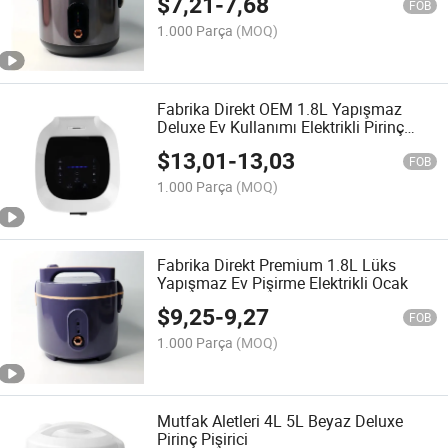
$
7,21
-
7,68
FOB
1.000 Parça
(MOQ)
Fabrika Direkt OEM 1.8L Yapışmaz
Deluxe Ev Kullanımı Elektrikli Pirinç
Pişirici
$
13,01
-
13,03
FOB
1.000 Parça
(MOQ)
Fabrika Direkt Premium 1.8L Lüks
Yapışmaz Ev Pişirme Elektrikli Ocak
$
9,25
-
9,27
FOB
1.000 Parça
(MOQ)
Mutfak Aletleri 4L 5L Beyaz Deluxe
Pirinç Pişirici