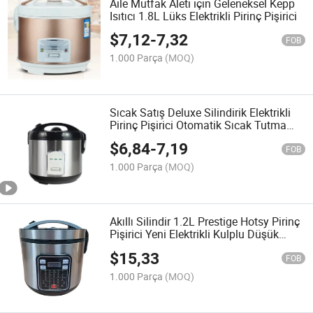
Aile Mutfak Aleti için Geleneksel Kepp
Isıtıcı 1.8L Lüks Elektrikli Pirinç Pişirici
$
7,12
-
7,32
FOB
1.000 Parça
(MOQ)
Sıcak Satış Deluxe Silindirik Elektrikli
Pirinç Pişirici Otomatik Sıcak Tutma
Mutfak Aleti
$
6,84
-
7,19
FOB
1.000 Parça
(MOQ)
Akıllı Silindir 1.2L Prestige Hotsy Pirinç
Pişirici Yeni Elektrikli Kulplu Düşük
Güçlü Mini Çok Amaçlı Pişirici
$
15,33
FOB
1.000 Parça
(MOQ)