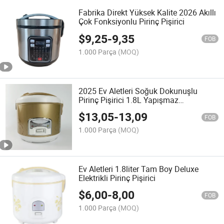
Fabrika Direkt Yüksek Kalite 2026 Akıllı
Çok Fonksiyonlu Pirinç Pişirici
$
9,25
-
9,35
FOB
1.000 Parça
(MOQ)
2025 Ev Aletleri Soğuk Dokunuşlu
Pirinç Pişirici 1.8L Yapışmaz
Çıkarılabilir İç Tencere
$
13,05
-
13,09
FOB
1.000 Parça
(MOQ)
Ev Aletleri 1.8liter Tam Boy Deluxe
Elektrikli Pirinç Pişirici
$
6,00
-
8,00
FOB
1.000 Parça
(MOQ)