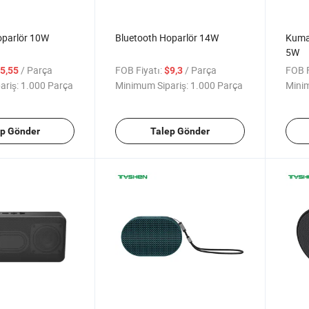
oparlör 10W
Bluetooth Hoparlör 14W
Kuma
5W
/ Parça
FOB Fiyatı:
/ Parça
FOB F
5,55
$9,3
ariş:
1.000 Parça
Minimum Sipariş:
1.000 Parça
Minim
ep Gönder
Talep Gönder