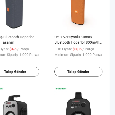
ş Bluetooth Hoparlör
Ucuz Versiyonlu Kumaş
 Tasarım
Bluetooth Hoparlör 800mAh
Pil ile
iyatı:
/ Parça
FOB Fiyatı:
/ Parça
$4,6
$3,05
um Sipariş:
1.000 Parça
Minimum Sipariş:
1.000 Parça
Talep Gönder
Talep Gönder