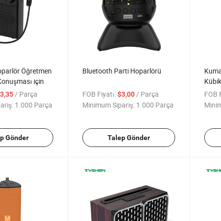
oparlör Öğretmen
Bluetooth Parti Hoparlörü
Kuma
Konuşması için
Kübik
/ Parça
FOB Fiyatı:
/ Parça
FOB F
3,35
$3,00
ariş:
1.000 Parça
Minimum Sipariş:
1.000 Parça
Minim
ep Gönder
Talep Gönder