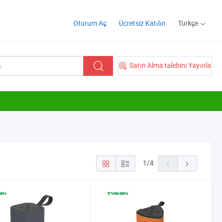
Oturum Aç
Ücretsiz Katılın
Türkçe
Satın Alma talebini Yayınla
1
/
4