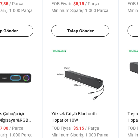
/ Parça
FOB Fiyatı:
/ Parça
FOB F
7,35
$5,15
ariş:
1.000 Parça
Minimum Sipariş:
1.000 Parça
Minim
ep Gönder
Talep Gönder
s Çubuğu için
Yüksek Güçlü Bluetooth
Taşın
Bilgisayar&RGB
Hoparlör 10W
Hopa
Bluet
/ Parça
FOB Fiyatı:
/ Parça
FOB F
7,00
$5,15
ariş:
1.000 Parça
Minimum Sipariş:
1.000 Parça
Minim