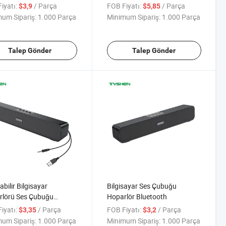
iyatı:
/ Parça
FOB Fiyatı:
/ Parça
$3,9
$5,85
um Sipariş:
1.000 Parça
Minimum Sipariş:
1.000 Parça
Talep Gönder
Talep Gönder
abilir Bilgisayar
Bilgisayar Ses Çubuğu
rlörü Ses Çubuğu
Hoparlör Bluetooth
ooth ile
iyatı:
/ Parça
FOB Fiyatı:
/ Parça
$3,35
$3,2
um Sipariş:
1.000 Parça
Minimum Sipariş:
1.000 Parça