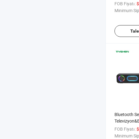
20W
FOB Fiyatı:
$
Minimum Sip
Tal
Bluetooth Se
Televizyon&
Aydınlatma
FOB Fiyatı:
$
Minimum Sip