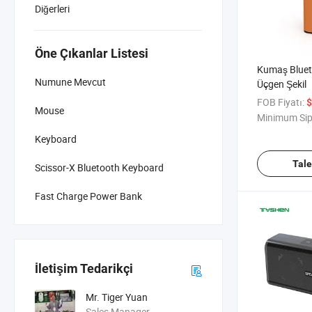
Diğerleri
Öne Çıkanlar Listesi
Kumaş Bluet
Numune Mevcut
Üçgen Şekil
FOB Fiyatı:
$
Mouse
Minimum Sip
Keyboard
Tal
Scissor-X Bluetooth Keyboard
Fast Charge Power Bank
İletişim Tedarikçi
Mr. Tiger Yuan
Sales Manager