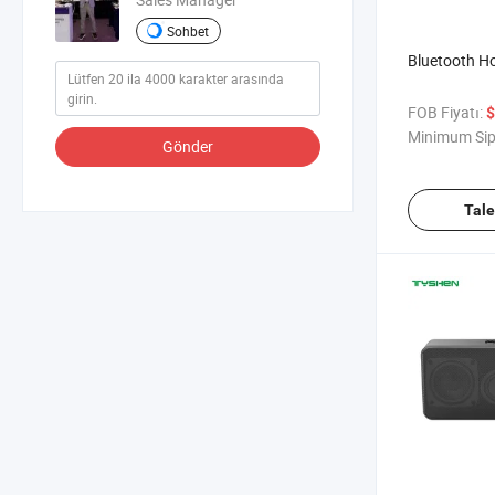
Sohbet
Bluetooth H
FOB Fiyatı:
$
Minimum Sip
Gönder
Tal