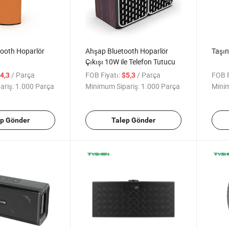
ooth Hoparlör
Ahşap Bluetooth Hoparlör
Taşın
Çıkışı 10W ile Telefon Tutucu
/ Parça
FOB Fiyatı:
/ Parça
FOB F
4,3
$5,3
ariş:
1.000 Parça
Minimum Sipariş:
1.000 Parça
Minim
ep Gönder
Talep Gönder