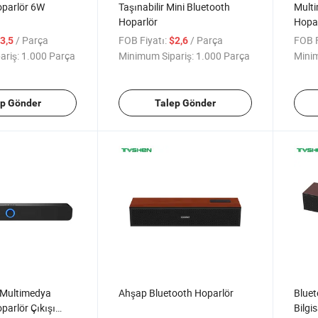
oparlör 6W
Taşınabilir Mini Bluetooth
Multi
Hoparlör
Hopar
Flash
/ Parça
FOB Fiyatı:
/ Parça
FOB F
3,5
$2,6
ariş:
1.000 Parça
Minimum Sipariş:
1.000 Parça
Minim
ep Gönder
Talep Gönder
 Multimedya
Ahşap Bluetooth Hoparlör
Bluet
parlör Çıkışı
Bilgi