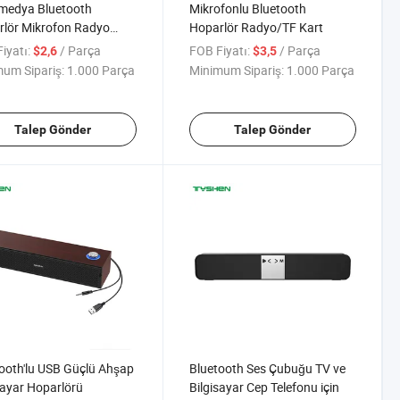
medya Bluetooth
Mikrofonlu Bluetooth
lör Mikrofon Radyo
Hoparlör Radyo/TF Kart
 Bellek/TF Kart
iyatı:
/ Parça
FOB Fiyatı:
/ Parça
$2,6
$3,5
um Sipariş:
1.000 Parça
Minimum Sipariş:
1.000 Parça
Talep Gönder
Talep Gönder
ooth'lu USB Güçlü Ahşap
Bluetooth Ses Çubuğu TV ve
sayar Hoparlörü
Bilgisayar Cep Telefonu için