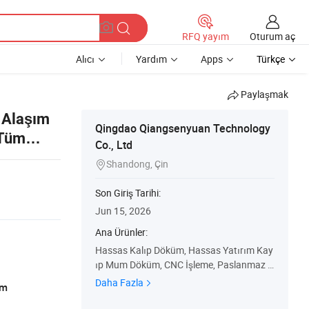
Oturum aç
RFQ yayım
Alıcı
Yardım
Apps
Türkçe
Paylaşmak
 Alaşım
Qingdao Qiangsenyuan Technology
 Tüm
Co., Ltd
Shandong, Çin

Son Giriş Tarihi:
Jun 15, 2026
Ana Ürünler:
Hassas Kalıp Döküm, Hassas Yatırım Kay
ıp Mum Döküm, CNC İşleme, Paslanmaz Ç
elik Döküm, alüminyum Alaşım Çelik Yatırı
Daha Fazla
am
m Döküm, Çift Paslanmaz Çelik Yatırım D
öküm, Paslanmaz Çelik Yatırım Döküm, K