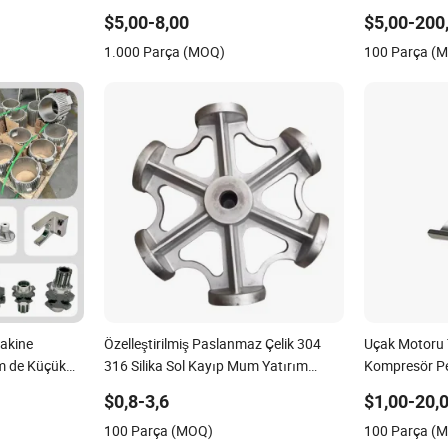
sı Motor
Braketi
Döküm Hizmet
$5,00-8,00
$5,00-200
um
Makineleri Hav
1.000 Parça (MOQ)
100 Parça (
arçaları
akine
Özelleştirilmiş Paslanmaz Çelik 304
Uçak Motoru 
m de Küçük
316 Silika Sol Kayıp Mum Yatırım
Kompresör Pe
aslanmaz
Hassas Döküm
$0,8-3,6
$1,00-20,
ırım Dökümü
100 Parça (MOQ)
100 Parça (
 Dökümhanesi