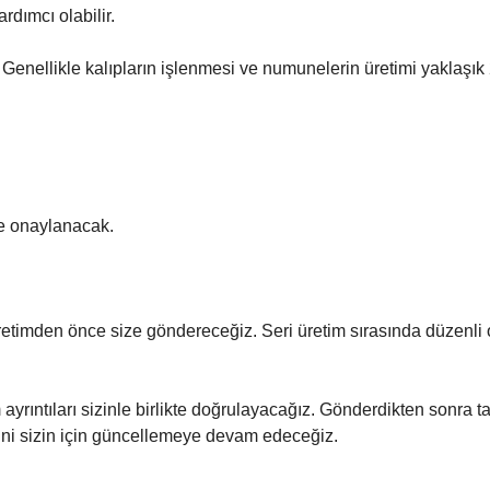
dımcı olabilir.
r. Genellikle kalıpların işlenmesi ve numunelerin üretimi yaklaşık
re onaylanacak.
.
retimden önce size göndereceğiz. Seri üretim sırasında düzenli 
yrıntıları sizinle birlikte doğrulayacağız. Gönderdikten sonra t
rini sizin için güncellemeye devam edeceğiz.