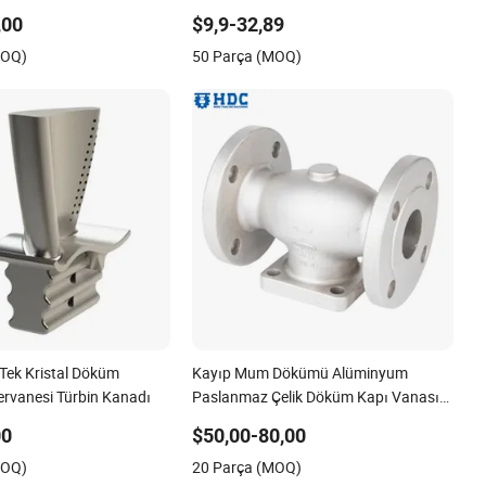
i ISO ile Otomotiv
Yatırım Döküm Hizmeti Metal Parçalar
,00
$9,9-32,89
acılık için
ile CNC İşleme Hizmeti
MOQ)
50 Parça (MOQ)
Tek Kristal Döküm
Kayıp Mum Dökümü Alüminyum
rvanesi Türbin Kanadı
Paslanmaz Çelik Döküm Kapı Vanası
Gövdesi Hassas Döküm Parça Yatırım
00
$50,00-80,00
Dökümü
MOQ)
20 Parça (MOQ)