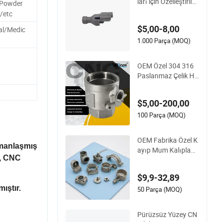
ları için Özelleştirilmi
/Powder
ş Hassas Döküm Gü
/etc
venlik Braketi
$5,00-8,00
ral/Medic
1.000 Parça (MOQ)
OEM Özel 304 316
Paslanmaz Çelik Ha
ssas Yatırım Döküm
Kayıp Mum Döküm
$5,00-200,00
Hizmeti ISO ile Oto
motiv Makineleri Ha
100 Parça (MOQ)
vacılık için
OEM Fabrika Özel K
zmanlaşmış
ayıp Mum Kalıplam
ı, CNC
a Paslanmaz Çelik
Hassas Yatırım Dök
$9,9-32,89
üm Hizmeti Metal P
mıştır.
arçalar ile CNC İşle
50 Parça (MOQ)
me Hizmeti
Pürüzsüz Yüzey CN