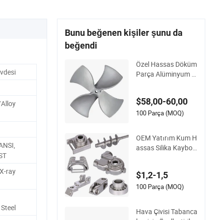
Bunu beğenen kişiler şunu da
beğendi
Özel Hassas Döküm
vdesi
Parça Alüminyum S
antrifüj Pervane Fa
n Kanadı Eksenel Fa
$58,00-60,00
n Kanadı
/Alloy
100 Parça (MOQ)
OEM Yatırım Kum H
ANSI,
assas Silika Kaybol
ST
an Mum Döküm Oto
motiv Yedek Metal P
X-ray
$1,2-1,5
ompa Vanası Motor
Titanyum Bakır Alü
100 Parça (MOQ)
minyum Paslanmaz
Çelik Alaşım Parçal
 Steel
Hava Çivisi Tabanca
arı Fiyatı