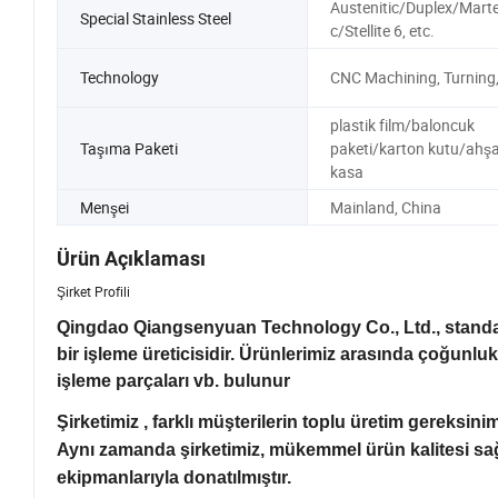
Austenitic/Duplex/Marte
Special Stainless Steel
c/Stellite 6, etc.
Technology
CNC Machining, Turning,
plastik film/baloncuk
Taşıma Paketi
paketi/karton kutu/ahş
kasa
Menşei
Mainland, China
Ürün Açıklaması
Şirket Profili
Qingdao Qiangsenyuan Technology Co., Ltd., standar
bir işleme üreticisidir. Ürünlerimiz arasında çoğun
işleme parçaları vb. bulunur
Şirketimiz , farklı müşterilerin toplu üretim gereksinim
Aynı zamanda şirketimiz, mükemmel ürün kalitesi sağ
ekipmanlarıyla donatılmıştır.