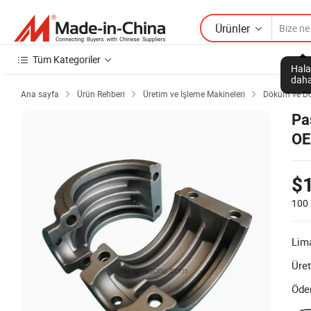
Ürünler
Tüm Kategoriler
Hala
daha
Ana sayfa
Ürün Rehberi
Üretim ve İşleme Makineleri
Döküm ve D



Pa
OE
Tü
$
100
Lim
Üret
Öde