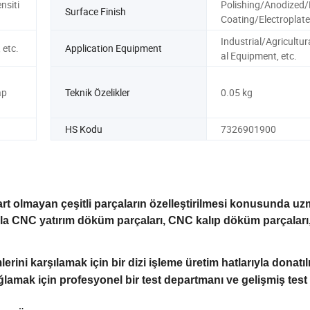
nsiti
Polishing/Anodized
Surface Finish
Coating/Electroplate
Industrial/Agricultu
 etc.
Application Equipment
al Equipment, etc.
ap
Teknik Özelikler
0.05 kg
HS Kodu
7326901900
t olmayan çeşitli parçaların özelleştirilmesi konusunda u
lukla CNC yatırım döküm parçaları, CNC kalıp döküm parçalar
lerini karşılamak için bir dizi işleme üretim hatlarıyla donatıl
lamak için profesyonel bir test departmanı ve gelişmiş test