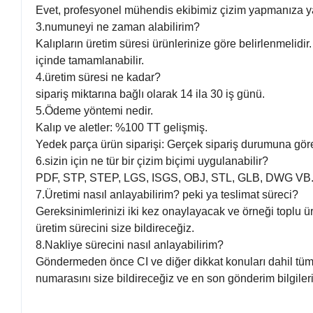
Evet, profesyonel mühendis ekibimiz çizim yapmanıza yar
3.numuneyi ne zaman alabilirim?
Kalıpların üretim süresi ürünlerinize göre belirlenmelidi
içinde tamamlanabilir.
4.üretim süresi ne kadar?
sipariş miktarına bağlı olarak 14 ila 30 iş günü.
5.Ödeme yöntemi nedir.
Kalıp ve aletler: %100 TT gelişmiş.
Yedek parça ürün siparişi: Gerçek sipariş durumuna gö
6.sizin için ne tür bir çizim biçimi uygulanabilir?
PDF, STP, STEP, LGS, ISGS, OBJ, STL, GLB, DWG VB
7.Üretimi nasıl anlayabilirim? peki ya teslimat süreci?
Gereksinimlerinizi iki kez onaylayacak ve örneği toplu ü
üretim sürecini size bildireceğiz.
8.Nakliye sürecini nasıl anlayabilirim?
Göndermeden önce CI ve diğer dikkat konuları dahil tüm a
numarasını size bildireceğiz ve en son gönderim bilgile