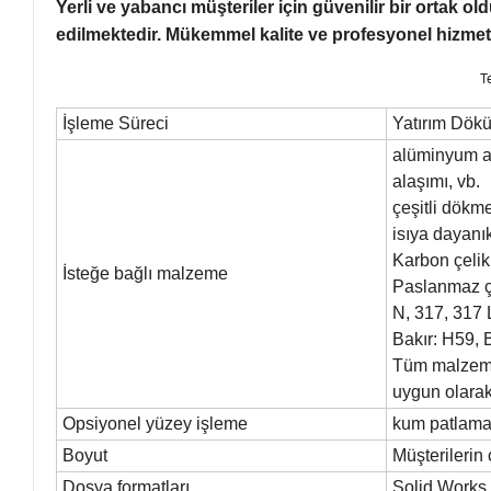
Yerli ve yabancı müşteriler için güvenilir bir ortak o
edilmektedir. Mükemmel kalite ve profesyonel hizmet b
T
İşleme Süreci
Yatırım Dök
alüminyum al
alaşımı, vb.
çeşitli dökme
isıya dayanıkl
Karbon çeli
İsteğe bağlı malzeme
Paslanmaz çe
N, 317, 317 
Bakır: H59,
Tüm malzemel
uygun olarak
Opsiyonel yüzey işleme
kum patlamas
Boyut
Müşterilerin
Dosya formatları
Solid Works