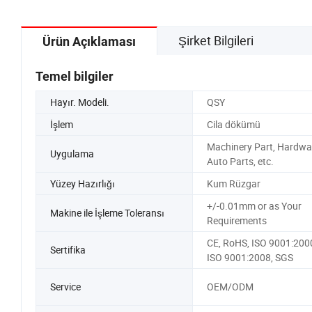
Şirket Bilgileri
Ürün Açıklaması
Temel bilgiler
Hayır. Modeli.
QSY
İşlem
Cila dökümü
Machinery Part, Hardwa
Uygulama
Auto Parts, etc.
Yüzey Hazırlığı
Kum Rüzgar
+/-0.01mm or as Your
Makine ile İşleme Toleransı
Requirements
CE, RoHS, ISO 9001:200
Sertifika
ISO 9001:2008, SGS
Service
OEM/ODM