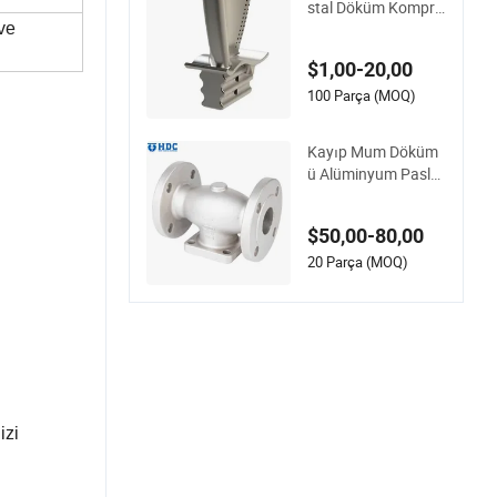
stal Döküm Kompre
sör Pervanesi Türbi
ve
n Kanadı
$1,00-20,00
100 Parça (MOQ)
Kayıp Mum Döküm
ü Alüminyum Pasla
nmaz Çelik Döküm
Kapı Vanası Gövde
$50,00-80,00
si Hassas Döküm P
arça Yatırım Döküm
20 Parça (MOQ)
ü
izi