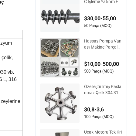
C İşleme Yatırım Et
aç
Makarası Kayıp Mu
m Döküm
$30,00-55,00
50 Parça (MOQ)
Hassas Pompa Van
nezyum
ası Makine Parçalar
ı Hem Büyük Hem d
 çelik,
e Küçük Alaşım Kar
$10,00-500,00
bon Çeliği, Paslanm
az Demir ve Kayıp M
500 Parça (MOQ)
030 vb.
um Yatırım Dökümü
6 L, 316
ile Üretilmiştir. Fabri
Özelleştirilmiş Pasla
ka Dökümhanesi
nmaz Çelik 304 316
Silika Sol Kayıp Mu
üzeylerine
m Yatırım Hassas D
$0,8-3,6
öküm
100 Parça (MOQ)
Uçak Motoru Tek Kri