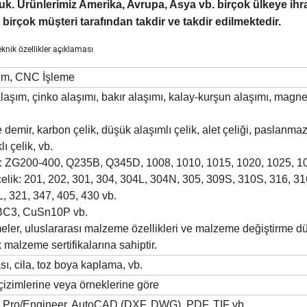
lduk. Ürünlerimiz Amerika, Avrupa, Asya vb. birçok ülkeye ihr
irçok müşteri tarafından takdir ve takdir edilmektedir.
eknik özellikler açıklaması
üm, CNC İşleme
aşım, çinko alaşımı, bakır alaşımı, kalay-kurşun alaşımı, mag
 demir, karbon çelik, düşük alaşımlı çelik, alet çeliği, paslanmaz
ı çelik, vb.
k: ZG200-400, Q235B, Q345D, 1008, 1010, 1015, 1020, 1025, 1
lik: 201, 202, 301, 304, 304L, 304N, 305, 309S, 310S, 316, 31
L, 321, 347, 405, 430 vb.
 BC3, CuSn10P vb.
er, uluslararası malzeme özellikleri ve malzeme değiştirme d
 malzeme sertifikalarına sahiptir.
ı, cila, toz boya kaplama, vb.
 çizimlerine veya örneklerine göre
, Pro/Engineer, AutoCAD (DXF, DWG), PDF, TIF vb.