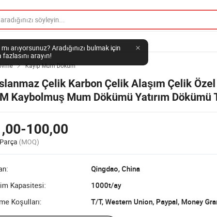
 mı arıyorsunuz? Aradığınızı bulmak için
 fazlasını arayın!
övme
Kayıp Mum Döküm

slanmaz Çelik Karbon Çelik Alaşım Çelik Özel
M Kaybolmuş Mum Dökümü Yatırım Dökümü
rdeki Makine Parçaları için
1,00-100,00
 Parça
(MOQ)
an:
Qingdao, China
im Kapasitesi:
1000t/ay
me Koşulları:
T/T, Western Union, Paypal, Money Gr