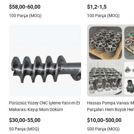
Fan Kanadı
Yedek Metal Pompa Vana
$58,00-60,00
$1,2-1,5
Titanyum Bakır Alüminy
100 Parça (MOQ)
100 Parça (MOQ)
Paslanmaz Çelik Alaşım P
Fiyatı
Pürüzsüz Yüzey CNC İşleme Yatırım Et
Hassas Pompa Vanası M
Makarası Kayıp Mum Döküm
Parçaları Hem Büyük He
Alaşım Karbon Çeliği, P
$30,00-55,00
$10,00-500,00
Demir ve Kayıp Mum Yat
50 Parça (MOQ)
500 Parça (MOQ)
ile Üretilmiştir. Fabrika