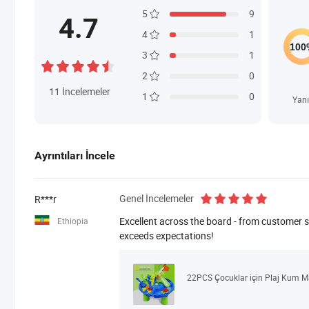
5
9
4.7
4
1
3
1
2
0
11
İncelemeler
1
0
Yanı
Ayrıntıları İncele
Genel İncelemeler
R***r
Excellent across the board - from customer se
Ethiopia
exceeds expectations!