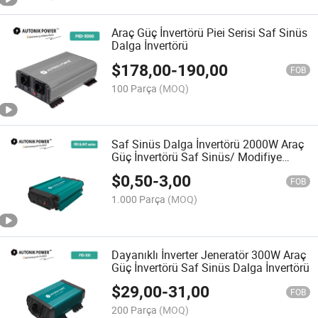
Araç Güç İnvertörü Piei Serisi Saf Sinüs
Dalga İnvertörü
$
178,00
-
190,00
FOB
100 Parça
(MOQ)
Saf Sinüs Dalga İnvertörü 2000W Araç
Güç İnvertörü Saf Sinüs/ Modifiye
Dalga DC12V/24V AC220V/230V Güç
$
0,50
-
3,00
İnvertörü
FOB
1.000 Parça
(MOQ)
Dayanıklı İnverter Jeneratör 300W Araç
Güç İnvertörü Saf Sinüs Dalga İnvertörü
$
29,00
-
31,00
FOB
200 Parça
(MOQ)