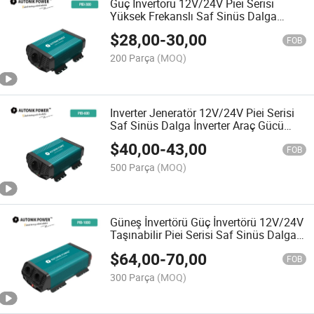
Güç İnvertörü 12V/24V Piei Serisi
Yüksek Frekanslı Saf Sinüs Dalga
İnvertörü Güvenilir İnvertör Güç
$
28,00
-
30,00
İnvertörü Şarj Cihazı
FOB
200 Parça
(MOQ)
Inverter Jeneratör 12V/24V Piei Serisi
Saf Sinüs Dalga İnverter Araç Gücü
İnverteri Güneş Enerjisi İnverteri
$
40,00
-
43,00
FOB
500 Parça
(MOQ)
Güneş İnvertörü Güç İnvertörü 12V/24V
Taşınabilir Piei Serisi Saf Sinüs Dalga
İnvertörü İnvertör Jeneratörü
$
64,00
-
70,00
FOB
300 Parça
(MOQ)