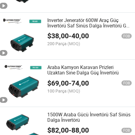
Inverter Jeneratör 600W Araç Güç
İnvertörü Saf Sinüs Dalga İnvertörü Güç
İnvertörü Güç Dönüştürücü
$
38,00
-
40,00
FOB
200 Parça
(MOQ)
Araba Kamyon Karavan Prizleri
Uzaktan Sine Dalga Güç İnvertörü
$
69,00
-
74,00
FOB
100 Parça
(MOQ)
1500W Araba Gücü İnvertörü Saf Sinüs
Dalga İnvertörü
$
82,00
-
88,00
FOB