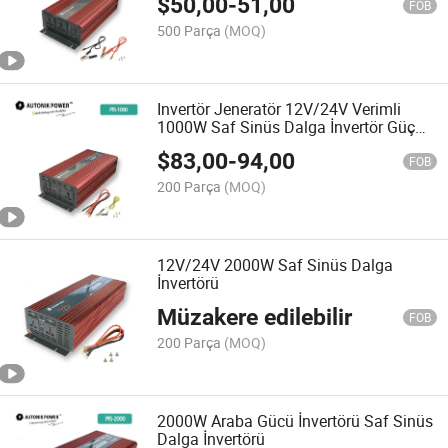
$
50,00
-
51,00
FOB
500 Parça
(MOQ)
Invertör Jeneratör 12V/24V Verimli
1000W Saf Sinüs Dalga İnvertör Güç
İnvertörü
$
83,00
-
94,00
FOB
200 Parça
(MOQ)
12V/24V 2000W Saf Sinüs Dalga
İnvertörü
Müzakere edilebilir
FOB
200 Parça
(MOQ)
2000W Araba Gücü İnvertörü Saf Sinüs
Dalga İnvertörü