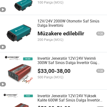
100 Parça
(MOQ)
12V/24V 2000W Otomotiv Saf Sinüs
Dalga İnvertörü
Müzakere edilebilir
FOB
200 Parça
(MOQ)
Invertör Jeneratör 12V/24V Verimli
300W Saf Sinüs Dalga İnvertör Güç
İnvertörü
$
33,00
-
38,00
FOB
500 Parça
(MOQ)
Invertör Jeneratör 12V/24V Yüksek
Kalite 600W Saf Sinüs Dalga İnvertör
Güç İnvertörü Araç Güç İnvertörü