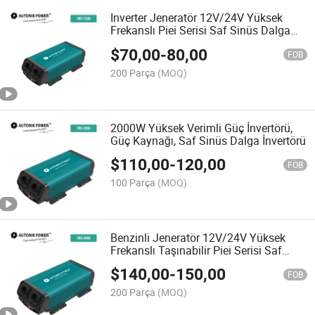
Inverter Jeneratör 12V/24V Yüksek
Frekanslı Piei Serisi Saf Sinüs Dalga
İnverter Güç İnverteri
$
70,00
-
80,00
FOB
200 Parça
(MOQ)
2000W Yüksek Verimli Güç İnvertörü,
Güç Kaynağı, Saf Sinüs Dalga İnvertörü
$
110,00
-
120,00
FOB
100 Parça
(MOQ)
Benzinli Jeneratör 12V/24V Yüksek
Frekanslı Taşınabilir Piei Serisi Saf
Sinüs Dalga İnverter Jeneratör
$
140,00
-
150,00
FOB
200 Parça
(MOQ)