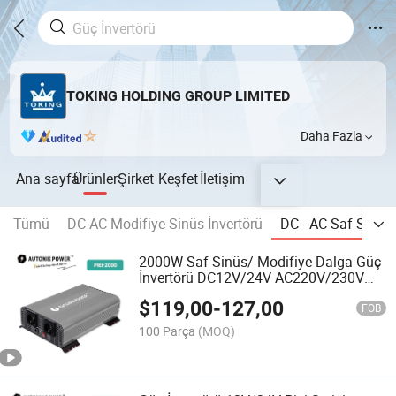
TOKING HOLDING GROUP LIMITED
Daha Fazla
Ana sayfa
Ürünler
Şirket
Keşfet
İletişim
Tümü
DC-AC Modifiye Sinüs İnvertörü
DC - AC Saf Sinüs 
2000W Saf Sinüs/ Modifiye Dalga Güç
İnvertörü DC12V/24V AC220V/230V
İnvertör Jeneratörü
$
119,00
-
127,00
FOB
100 Parça
(MOQ)