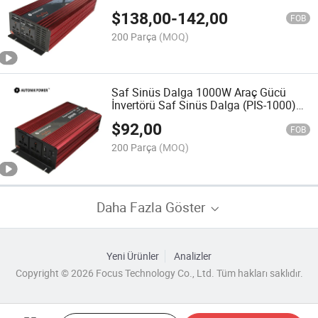
$
138,00
-
142,00
FOB
200 Parça
(MOQ)
Saf Sinüs Dalga 1000W Araç Gücü
İnvertörü Saf Sinüs Dalga (PIS-1000)
Güç İnvertörü
$
92,00
FOB
200 Parça
(MOQ)
Daha Fazla Göster
Yeni Ürünler
Analizler
Copyright © 2026 Focus Technology Co., Ltd. Tüm hakları saklıdır.