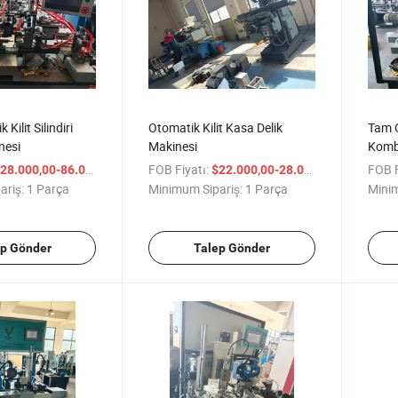
Kilit Silindiri
Otomatik Kilit Kasa Delik
Tam O
nesi
Makinesi
Komb
/ Parça
FOB Fiyatı:
/ Parça
FOB F
28.000,00-86.000,00
$22.000,00-28.000,00
ariş:
1 Parça
Minimum Sipariş:
1 Parça
Minim
ep Gönder
Talep Gönder