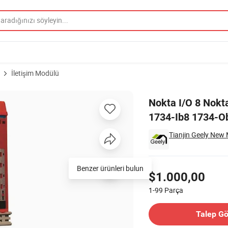
İletişim Modülü
 1734-Aentr 1734-Ib8 1734-Ob8 1734-Ie4c 1734-Ib8s 1734-Ob8s Stokta
Nokta I/O 8 Nokt
1734-Ib8 1734-O
Tianjin Geely New 
Fiyatlandırma
Benzer ürünleri bulun
$1.000,00
1-99
Parça
İletişim Tedarikçi
Talep G