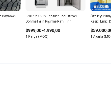
e Dayanıklı
5 10 12 16 32 Tepsiler Endüstriyel
Özelleştiril
Dönme Fırın Pişirme Rafı Fırın
Kesici Emici
Dredging için
$999,00-4.990,00
$59.000,0
Ankraj Kolu i
1 Parça (MOQ)
1 Ayarla (MO