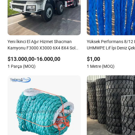
Yeni İkinci El Ağır Hizmet Shacman
Yüksek Performans 8/12 B
Kamyonu F3000 X3000 6X4 8X4 Sol
UHMWPE Lif İpi Deniz Çe
Tekerlekli Dizel 10 Tekerlekler 12
Sentetik Bağlama
$13.000,00-16.000,00
$1,00
Tekerlekli Tipper Kamyonu Satılık
1 Parça (MOQ)
1 Metre (MOQ)