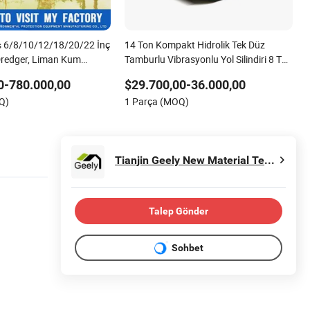
miş 6/8/10/12/18/20/22 İnç
14 Ton Kompakt Hidrolik Tek Düz
 Dredger, Liman Kum
Tamburlu Vibrasyonlu Yol Silindiri 8 Ton
 Kullanım, Spud Taşıyıcı
10 Ton 12 Ton 18 Ton 20 Ton
0-780.000,00
$29.700,00-36.000,00
le Dredging
Vibrasyonlu Asfalt Sıkıştırma Silindiri
Q)
1 Parça (MOQ)
Satılık
Tianjin Geely New Material Technology Co., Ltd.
Talep Gönder
Sohbet