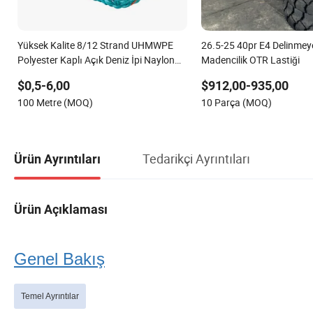
Yüksek Kalite 8/12 Strand UHMWPE
26.5-25 40pr E4 Delinmey
Polyester Kaplı Açık Deniz İpi Naylon
Madencilik OTR Lastiği
/PP /Polyester Marin İp Bağlama
$0,5-6,00
$912,00-935,00
Hatları
100 Metre (MOQ)
10 Parça (MOQ)
Tedarikçi Ayrıntıları
Ürün Ayrıntıları
Ürün Açıklaması
Genel Bakış
Temel Ayrıntılar