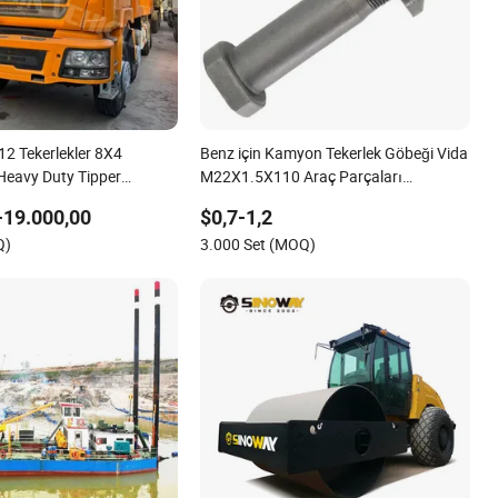
2 Tekerlekler 8X4
Benz için Kamyon Tekerlek Göbeği Vida
eavy Duty Tipper
M22X1.5X110 Araç Parçaları
myon
OEM3814010771 10.9/12.9
-19.000,00
$0,7-1,2
Q)
3.000 Set (MOQ)