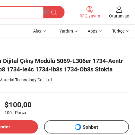
Oturum aç
RFQ yayım
Alıcı
Yardım
Apps
Türkçe
a Dijital Çıkış Modülü 5069-L306er 1734-Aentr
b8 1734-Ie4c 1734-Ib8s 1734-Ob8s Stokta
Material Technology Co., Ltd.
$100,00
100+
Parça
önder
Sohbet