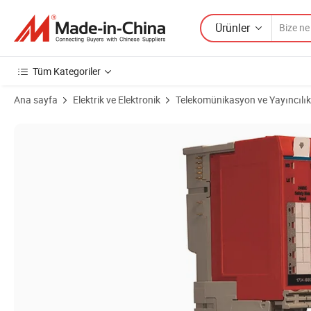
Ürünler
Tüm Kategoriler
Ana sayfa
Elektrik ve Elektronik
Telekomünikasyon ve Yayıncılık
Ürün Görselleri Nokta I/O 8 Nokta Dijital Çıkış Modülü 5069-L306er