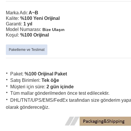
Marka Adı:
A~B
Kalite:
%100 Yeni Orijinal
Garanti:
1 yıl
Model Numarası:
Bize Ulaşın
Koşul:
%100 Orijinal
Paketleme ve Teslimat
·
Paket:
%100 Orijinal Paket
·
Satış Birimleri:
Tek öğe
·
Müşteri için süre:
2 gün içinde
·
Tüm mallar gönderilmeden önce test edilecektir.
·
DHL/TNT/UPS/EMS/FedEx tarafından size gönderim yapabilir
olarak göndereceğiz.