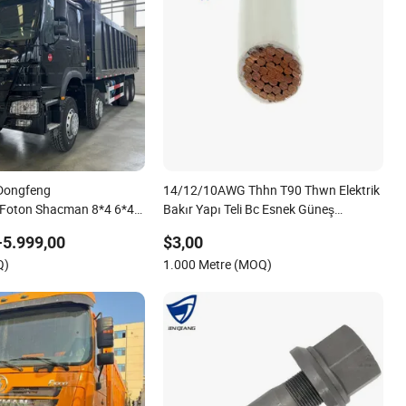
l Dongfeng
14/12/10AWG Thhn T90 Thwn Elektrik
oton Shacman 8*4 6*4
Bakır Yapı Teli Bc Esnek Güneş
/420/500HP Sino
Kontrolü UL Listeli Elektrik PVC UL Güç
-5.999,00
$3,00
7h/Sintrk/Hohan/Beiben/A7/T7
Kablosu
Q)
1.000 Metre (MOQ)
ekli Traktör Tipper Kamyon