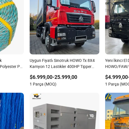
k
Uygun Fiyatlı Sinotruk HOWO Tx 8X4
Yeni İkinci E
 Polyester PP
Kamyon 12 Lastikler 400HP Tipper
HOWO/FAW/F
ilen Gemi
Kamyon Ağır Hizmet Madencilik
336/371/375
$6.999,00-25.999,00
$4.999,00
Kamyonları
Max/Nx/Tx/T
1 Parça (MOQ)
1 Parça (MO
10/12 Tekerl
Başlığı