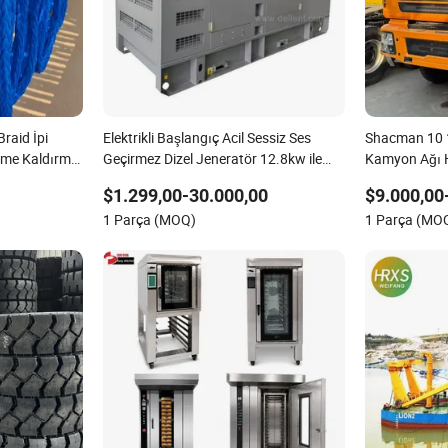
raid İpi
Elektrikli Başlangıç Acil Sessiz Ses
Shacman 10 1
kme Kaldırma
Geçirmez Dizel Jeneratör 12.8kw ile
Kamyon Ağı H
1000kw Weichai Motorları ile
Kamyonu Ka
$1.299,00-30.000,00
$9.000,00
Güçlendirilmiş Jeneratör
1 Parça (MOQ)
1 Parça (MO