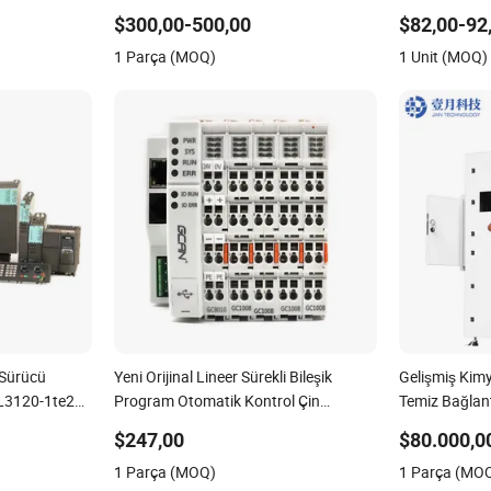
zisi Sulama
Kontrol Cihazı
için Yarı İle
$300,00-500,00
$82,00-92
1 Parça (MOQ)
1 Unit (MOQ)
 Sürücü
Yeni Orijinal Lineer Sürekli Bileşik
Gelişmiş Kim
L3120-1te23-
Program Otomatik Kontrol Çin
Temiz Bağlant
a0 6SL3120-
Fabrikası Programlanabilir Mantık
Uygulamalar 
$247,00
$80.000,0
e22-Oaa0
Kontrol Cihazı PLC CE Sertifikası ile
1 Parça (MOQ)
1 Parça (MO
Codesys Openpcs Desteği ile