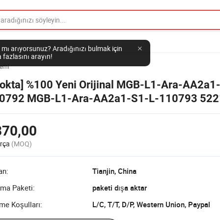
 mı arıyorsunuz? Aradığınızı bulmak için
 fazlasını arayın!
temi
tokta] %100 Yeni Orijinal MGB-L1-Ara-AA2a1
0792 MGB-L1-Ara-AA2a1-S1-L-110793 52
5220 787587 750471 515120 522120 2 tla
100 540200
870,00
rça
(MOQ)
an:
Tianjin, China
ıma Paketi:
paketi dışa aktar
me Koşulları:
L/C, T/T, D/P, Western Union, Paypal