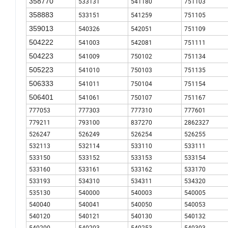
358770
533131
541180
751103
358883
533151
541259
751105
359013
540326
542051
751109
504222
541003
542081
751111
504223
541009
750102
751134
505223
541010
750103
751135
506333
541011
750104
751154
506401
541061
750107
751167
777053
777303
777310
777601
779211
793100
837270
2862327
526247
526249
526254
526255
532113
532114
533110
533111
533150
533152
533153
533154
533160
533161
533162
533170
533193
534310
534311
534320
535130
540000
540003
540005
540040
540041
540050
540053
540120
540121
540130
540132
540200
540203
540253
540303