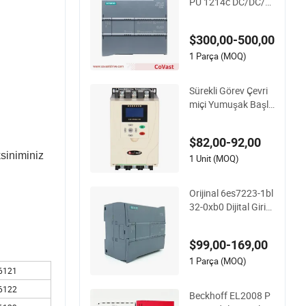
PU 1214c DC/DC/D
C Yüksek Performa
nslı PLC Kontrol Cih
$300,00-500,00
azı
1 Parça (MOQ)
Sürekli Görev Çevri
miçi Yumuşak Başla
tıcı, Motorun Düzgü
n Başlaması için Yar
$82,00-92,00
ı İletken Kontrolü 15
siniminiz
kw
1 Unit (MOQ)
Orijinal 6es7223-1bl
32-0xb0 Dijital Giriş
Çıkış Modülü Simati
c PLC S7 1200 Siem
$99,00-169,00
ens PLC
1 Parça (MOQ)
6121
6122
Beckhoff EL2008 P