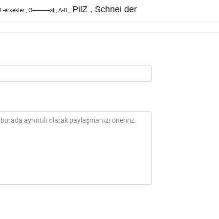
PilZ
, Schnei der
E-erkekler
,
O------------sl
,
A-B
,