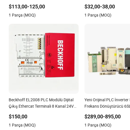
Başlatıcı
Kontrol Cihazı Tarım Ara
$113,00-125,00
$32,00-38,00
İçin Kullanılır
1 Parça (MOQ)
1 Parça (MOQ)
Beckhoff EL2008 PLC Modülü Dijital
Yeni Orijinal PLC İnverter
Çıkış Ethercat Terminali 8 Kanal 24V
Frekans Dönüştürücü 6S
DC
0AA4 6SL3224-0be24-0u
$150,00
$289,00-895,00
1te23-0AA3 6SL3130-1t
1 Parça (MOQ)
1 Parça (MOQ)
6SL3210-1se21-0AA0