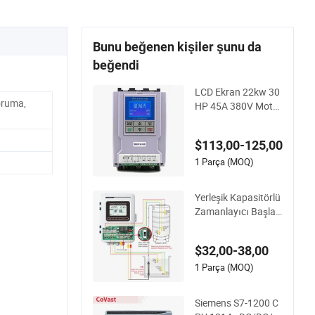
Bunu beğenen kişiler şunu da
beğendi
LCD Ekran 22kw 30
oruma,
HP 45A 380V Motor
Başlat Üç Fazlı Yum
uşak Başlatıcı
$113,00-125,00
1 Parça (MOQ)
Yerleşik Kapasitörlü
Zamanlayıcı Başlat
ma Durdurma Su Po
mpası Kontrol Ciha
$32,00-38,00
zı Tarım Arazisi Sula
ma İçin Kullanılır
1 Parça (MOQ)
Siemens S7-1200 C