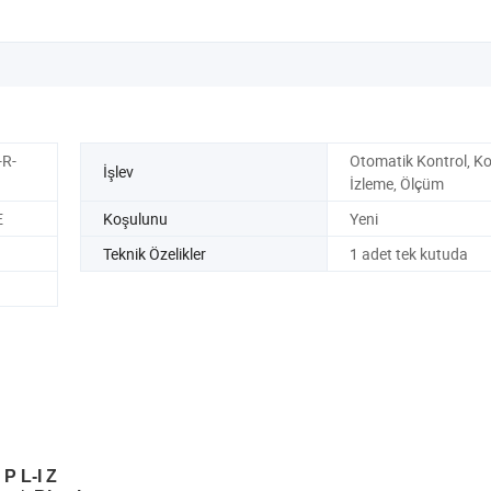
R-
Otomatik Kontrol, K
İşlev
İzleme, Ölçüm
E
Koşulunu
Yeni
Teknik Özelikler
1 adet tek kutuda
P L-I Z