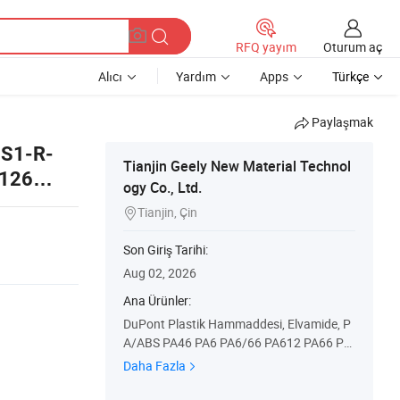
Oturum aç
RFQ yayım
Alıcı
Yardım
Apps
Türkçe
Paylaşmak
-S1-R-
Tianjin Geely New Material Technol
2126
ogy Co., Ltd.
020051
Tianjin, Çin

Son Giriş Tarihi:
Aug 02, 2026
Ana Ürünler:
DuPont Plastik Hammaddesi, Elvamide, P
A/ABS PA46 PA6 PA6/66 PA612 PA66 PB
T PC PC/ABS, CPE Poe SBR Sbs SEBS Sis
Daha Fazla
TPE Tpee Tpo TPR Tpsiv, ABS Adpoly as(S
an) Ca Cab Eaa EVA GPPS HDPE HIPS, M