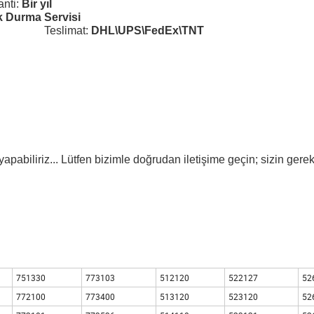
nti:
Bir yıl
 Durma Servisi
surance
Teslimat:
DHL\UPS\FedEx\TNT
iliriz... Lütfen bizimle doğrudan iletişime geçin; sizin gerek
751330
773103
512120
522127
52
772100
773400
513120
523120
52