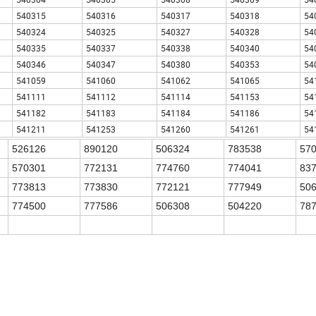
540315
540316
540317
540318
54
540324
540325
540327
540328
54
540335
540337
540338
540340
54
540346
540347
540380
540353
54
541059
541060
541062
541065
54
541111
541112
541114
541153
54
541182
541183
541184
541186
54
541211
541253
541260
541261
54
526126
890120
506324
783538
57
570301
772131
774760
774041
83
773813
773830
772121
777949
50
774500
777586
506308
504220
78