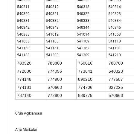
540311
540312
540313
540314
540320
540321
540322
540323
540331
540332
540333
540334
540342
540343
540344
540345
540383
541012
541014
541053
541088
541103
541109
541110
541160
541161
541162
541181
541188
541203
541209
541210
783520
783800
750016
783700
772800
774056
773841
540323
774148
774900
890210
777587
774181
570663
774706
827225
787140
772800
839775
570663
Ürün Açıklaması
Ana Markalar