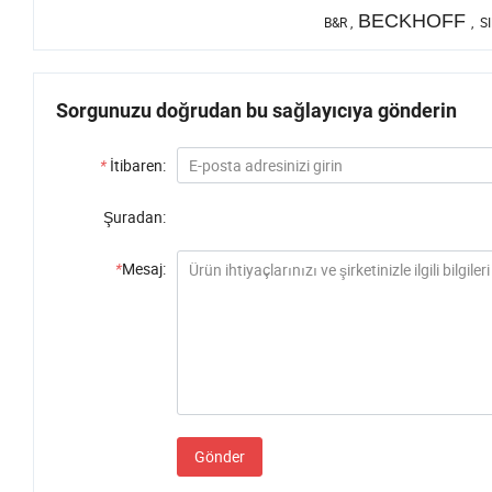
BECKHOFF
B&R
,
,
SI
Sorgunuzu doğrudan bu sağlayıcıya gönderin
*
İtibaren:
Şuradan:
*
Mesaj:
Gönder