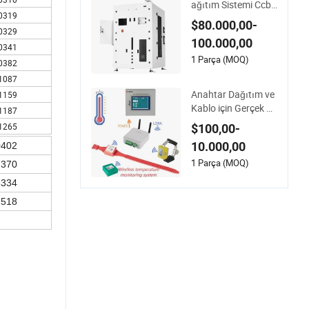
ağıtım Sistemi Ccb
0319
Temiz Bağlantı Kabi
$80.000,00-
ni Endüstriyel Uygul
0329
100.000,00
amalar için
0341
1 Parça (MOQ)
0382
1087
Anahtar Dağıtım ve
1159
Kablo için Gerçek Za
1187
manlı Kablosuz Sıc
1265
$100,00-
aklık İzleme Sistemi
10.000,00
0402
1 Parça (MOQ)
7370
6334
7518