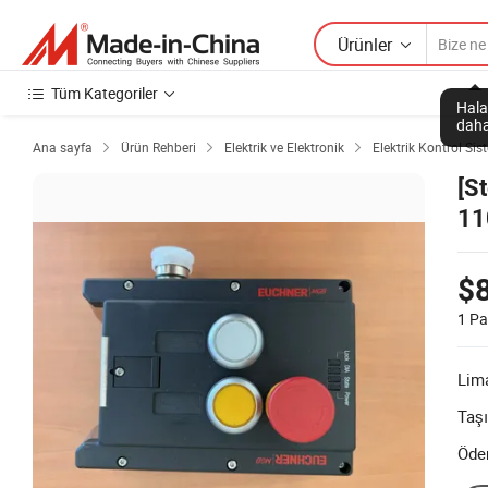
Ürünler
Tüm Kategoriler
Hala
daha
Ana sayfa
Ürün Rehberi
Elektrik ve Elektronik
Elektrik Kontrol Sis



[S
11
50
r5
$
1 Pa
Lim
Taş
Öde