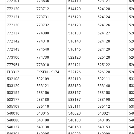
772101
773536
514110
523121
52
772120
773712
514120
524120
52
772121
773731
515120
524124
52
772130
773732
516120
524126
52
772137
774300
516130
524127
52
772142
774310
516140
524128
52
772143
774540
516145
524129
52
773100
774730
522120
525120
52
777951
778010
522121
525122
52
EL3312
EKSEN - K174
522126
526120
52
532108
532109
532110
532111
53
533120
533121
533130
533140
53
533155
533156
533157
533158
53
533177
533180
533187
533190
53
535109
535110
535111
535112
53
540010
540015
540020
540021
54
540080
540100
540103
540105
54
540137
540138
540150
540153
54
540304
540305
540308
540309
54