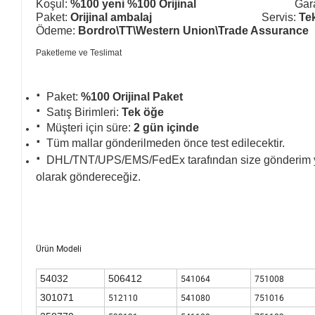
Koşul:
%100 yeni %100 Orijinal
Gara
Paket:
Orijinal ambalaj
Servis:
Tek
Ödeme:
Bordro\TT\Western Union\Trade As
Paketleme ve Teslimat
·
Paket:
%100 Orijinal Paket
·
Satış Birimleri:
Tek öğe
·
Müşteri için süre:
2 gün içinde
·
Tüm mallar gönderilmeden önce test edilecektir.
·
DHL/TNT/UPS/EMS/FedEx tarafından size gönderim yapab
olarak göndereceğiz.
Ürün Modeli
54032
506412
541064
751008
301071
512110
541080
751016