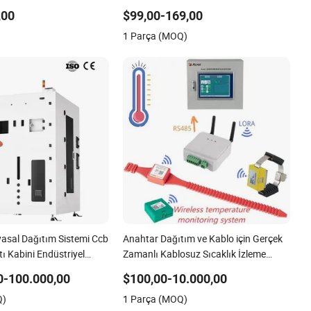
tken Kontrolü 15kw
1200 Siemens PLC
,00
$99,00-169,00
1 Parça (MOQ)
yasal Dağıtım Sistemi Ccb
Anahtar Dağıtım ve Kablo için Gerçek
ı Kabini Endüstriyel
Zamanlı Kablosuz Sıcaklık İzleme
için
Sistemi
0-100.000,00
$100,00-10.000,00
Q)
1 Parça (MOQ)