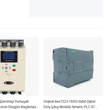
etal İşleri, Plastik Yarı Mamul Ürünler
v Çevrimiçi Yumuşak
Orijinal 6es7223-1bl32-0xb0 Dijital
otorun Düzgün Başlaması
Giriş Çıkış Modülü Simatic PLC S7