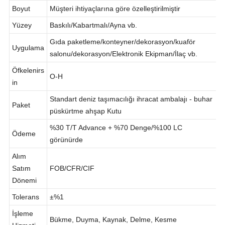
Sınıfı
Boyut
Müşteri ihtiyaçlarına göre özelleştirilmiştir
Yüzey
Baskılı/Kabartmalı/Ayna vb.
Gıda paketleme/konteyner/dekorasyon/kuaför
Uygulama
salonu/dekorasyon/Elektronik Ekipman/İlaç vb.
Öfkelenirs
O-H
in
Standart deniz taşımacılığı ihracat ambalajı - buhar
Paket
püskürtme ahşap Kutu
%30 T/T Advance + %70 Denge/%100 LC
Ödeme
görünürde
Alım
Satım
FOB/CFR/CIF
Dönemi
Tolerans
±%1