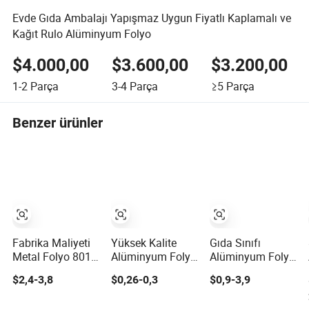
Evde Gıda Ambalajı Yapışmaz Uygun Fiyatlı Kaplamalı ve
Kağıt Rulo Alüminyum Folyo
$4.000,00
$3.600,00
$3.200,00
1-2
Parça
3-4
Parça
≥5
Parça
Benzer ürünler
Fabrika Maliyeti
Yüksek Kalite
Gıda Sınıfı
Metal Folyo 8011
Alüminyum Folyo
Alüminyum Folyo
10 11 12 14 15
Catering Jumbo
Rulo 8011 Alaşım
$2,4-3,8
$0,26-0,3
$0,9-3,9
16 Mikron Gıda
Ruloları Restoran
Isı Yalıtımı
Alüminyum Folyo
Otel için
Hamburger