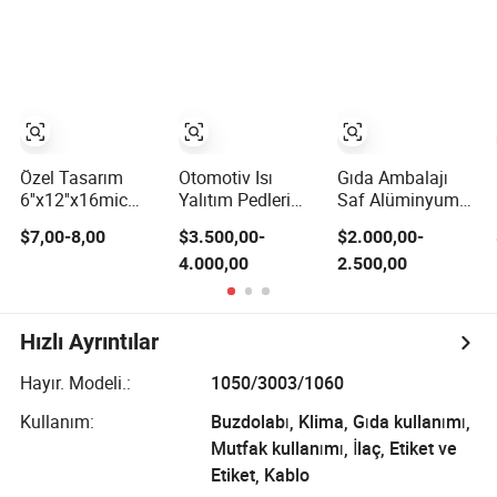
Rulosu
Ambalajı
Özel Tasarım
Otomotiv Isı
Gıda Ambalajı
6''x12''x16mic
Yalıtım Pedleri
Saf Alüminyum
Profesyonel Saç
için Jumbo Gıda
Rulo Çift Tek
$7,00-8,00
$3.500,00-
$2.000,00-
Düzleştirme
Sınıfı Alüminyum
Parlak 1070 1100
4.000,00
2.500,00
Folyo Alüminyum
Folyo Isı Yalıtımı
1235 3003 H16
Saç Folyosu Saç
H18 H19 Mutfak
Salonu
Gereçleri 1100
Stilizasyonu için
H18 1235 O Al
Hızlı Ayrıntılar
Alüminyum Folyo
Hayır. Modeli.:
1050/3003/1060
Kullanım:
Buzdolabı, Klima, Gıda kullanımı,
Mutfak kullanımı, İlaç, Etiket ve
Etiket, Kablo