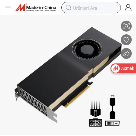
Nv Quadro Rtx A5000 24GB Gddr6 Pcie Grafik Kartı
Açmak