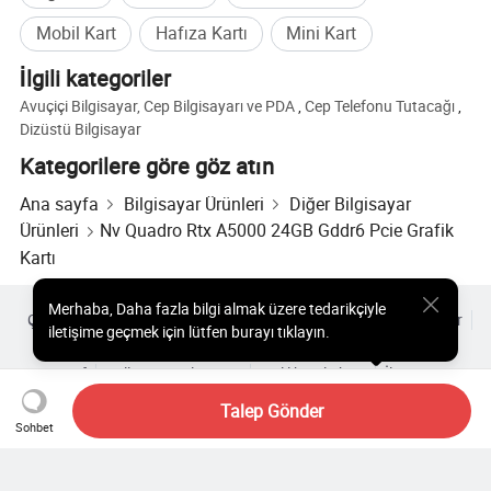
Mobil Kart
Hafıza Kartı
Mini Kart
İlgili kategoriler
Avuçiçi Bilgisayar, Cep Bilgisayarı ve PDA
,
Cep Telefonu Tutacağı
,
Dizüstü Bilgisayar
Kategorilere göre göz atın
Ana sayfa
Bilgisayar Ürünleri
Diğer Bilgisayar
Ürünleri
Nv Quadro Rtx A5000 24GB Gddr6 Pcie Grafik
Kartı
Merhaba
,
Daha fazla bilgi almak üzere tedarikçiyle
Çok Satılan Ürünler
Sıcak Ürünler Fiyatı
Toptan Sıcak Ürünler
iletişime geçmek için lütfen burayı tıklayın.
Yıldız alıcı
PC Sitesi
Analizler
Zarf
Kullanıcı Sözleşmesi
Gizlilik Politikası
İletişim
Copyright © 2026 Focus Technology Co., Ltd. All Rights Reserved
Talep Gönder
Neden TELEFLY'İ ortağınızdan biri olarak
Sohbet
SEÇEMİN?
1.Müşteri, rekabetçi fiyat ve zamanında teslimat ile memnun kalite
Hala mı arıyorsunuz? Aradığınızı