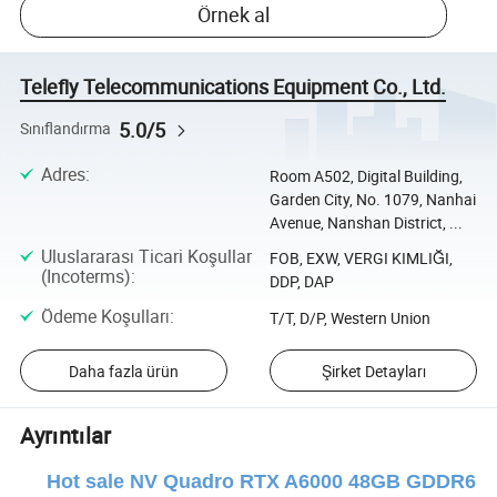
Örnek al
Telefly Telecommunications Equipment Co., Ltd.
5.0/5
Sınıflandırma
Adres
:
Room A502, Digital Building,
Garden City, No. 1079, Nanhai
Avenue, Nanshan District, ...
Uluslararası Ticari Koşullar
FOB, EXW, VERGI KIMLIĞI,
(Incoterms)
:
DDP, DAP
Ödeme Koşulları
:
T/T, D/P, Western Union
Daha fazla ürün
Şirket Detayları
Ayrıntılar
Hot sale NV Quadro RTX A6000 48GB GDDR6