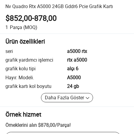
Nv Quadro Rtx A5000 24GB Gddr6 Pcie Grafik Kartı
$852,00-878,00
1
Parça
(MOQ)
Ürün özellikleri
seri
a5000 rtx
grafik yardımcı işlemci
rtx a5000
grafik kolu tipi
alçı 6
Hayır. Modeli.
A5000
grafik kartı kol boyutu
24 gb
Daha Fazla Göster
Örnek hizmet
Örneklerini alın
$878,00
/
Parça
!