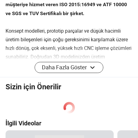
müşteriye hizmet veren ISO 2015:16949 ve ATF 10000
ve SGS ve TUV Sertifikalı bir şirket.
Konsept modelleri, prototip parçalar ve düşük hacimli
üretim bileşenleri için çoğu gereksinimi karşılamak üzere
hızlı dönüş, çok eksenli, yüksek hızlı CNC işleme çözümleri
sunabiliriz. Doğrudan 3D modelinizden üretim
yapabiliyoruz ve parçaları tek seferlik olarak, plastik ve
Daha Fazla Göster
metal gibi çok çeşitli malzemelerde düşük hacimli üretim
miktarlarına kadar tedarik edebiliyoruz.
SSS
Sizin için Önerilir
1.CNC parça örneğini nasıl alabilirim?
Evet, sadece örnek maliyete ihtiyacımız var, toplu üretime geri
döneceğiz.
İlgili Videolar
Ayrıca özel koşullarda ücretsiz numuneler de sağlıyoruz.