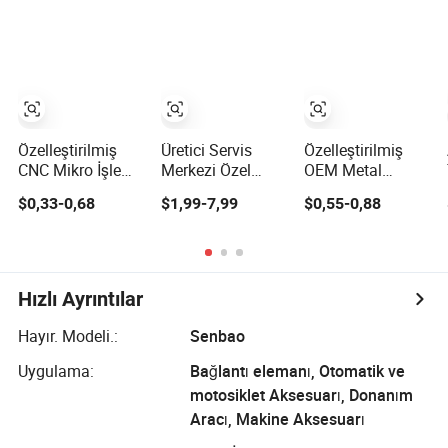
CNC İşleme
Parçaları
Özelleştirilmiş
Üretici Servis
Özelleştirilmiş
CNC Mikro İşleme
Merkezi Özel
OEM Metal
Tornalama
Paslanmaz Çelik
İşleme Makinesi
$0,33-0,68
$1,99-7,99
$0,55-0,88
Frezeleme Metal
Alüminyum
Parçaları
Otomobil Motor
Donanım Torna
Alüminyum
Parçaları
Parçaları CNC
Alaşımlı
İşleme
Paslanmaz Çelik
CNC İşleme
Hızlı Ayrıntılar
Parçaları
Frezeleme
Hayır. Modeli.:
Senbao
Parçası
Tornalama
Uygulama:
Bağlantı elemanı, Otomatik ve
motosiklet Aksesuarı, Donanım
Aracı, Makine Aksesuarı