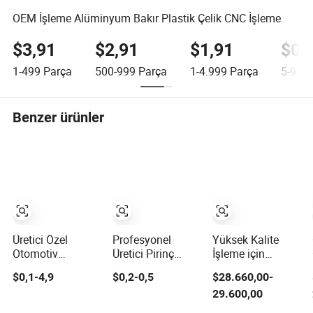
OEM İşleme Alüminyum Bakır Plastik Çelik CNC İşleme
$3,91
$2,91
$1,91
$0,
1-499
Parça
500-999
Parça
1-4.999
Parça
5-9.99
Benzer ürünler
Üretici Özel
Profesyonel
Yüksek Kalite
Otomotiv
Üretici Pirinç
İşleme için
Alüminyum
Bakır CNC
Hassas 5-Axis
$0,1-4,9
$0,2-0,5
$28.660,00-
Paslanmaz Çelik
Tornalama
CNC Freze
29.600,00
3 4 5 Eksen
Frezeleme İşleme
Tezgahı
Dönme Freze
Parçaları