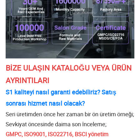
BİZE ULAŞIN KATALOĞU VEYA ÜRÜN
AYRINTILARI
S1 kaliteyi nasıl garanti edebiliriz? Satış
sonrası hizmet nasıl olacak?
Seri üretimden önce her zaman bir ön üretim örneği;
Sevkiyat öncesinde daima son İnceleme;
GMPC, ISO9001, ISO22716, BSCI yönetim