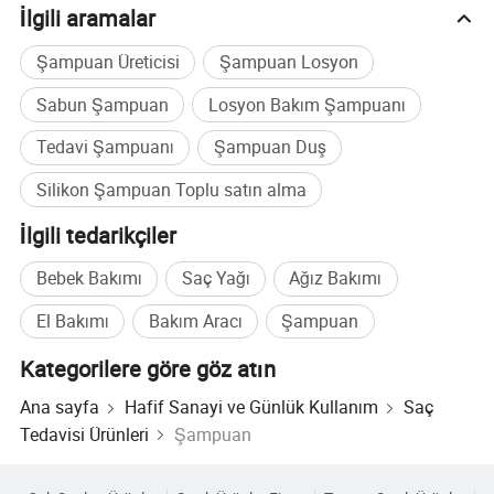
İlgili aramalar
Atölye videosu
Şampuan Üreticisi
Şampuan Losyon
Sabun Şampuan
Losyon Bakım Şampuanı
Tedavi Şampuanı
Şampuan Duş
Silikon Şampuan Toplu satın alma
İlgili tedarikçiler
Bebek Bakımı
Saç Yağı
Ağız Bakımı
El Bakımı
Bakım Aracı
Şampuan
Şirket Profili
Kategorilere göre göz atın
Ana sayfa
Hafif Sanayi ve Günlük Kullanım
Saç
Tedavisi Ürünleri
Şampuan