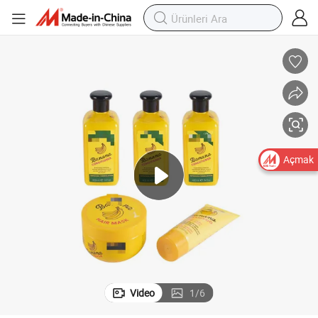
Açmak
Video
1
/
6