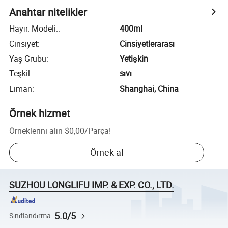
Anahtar nitelikler
Hayır. Modeli.
:
400ml
Cinsiyet
:
Cinsiyetlerarası
Yaş Grubu
:
Yetişkin
Teşkil
:
sıvı
Liman
:
Shanghai, China
Örnek hizmet
Örneklerini alın
$0,00
/
Parça
!
Örnek al
SUZHOU LONGLIFU IMP. & EXP. CO., LTD.
5.0/5
Sınıflandırma