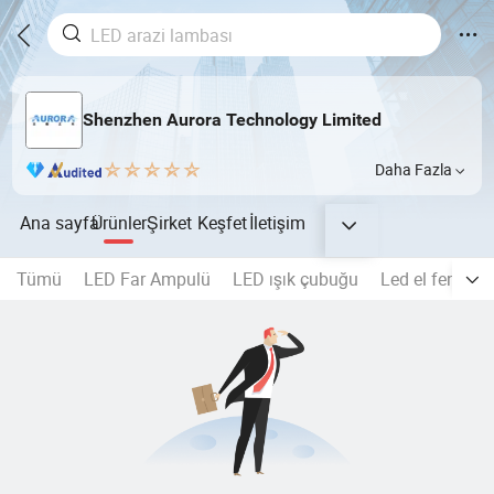
Shenzhen Aurora Technology Limited
Daha Fazla
Ana sayfa
Ürünler
Şirket
Keşfet
İletişim
Tümü
LED Far Ampulü
LED ışık çubuğu
Led el feneri