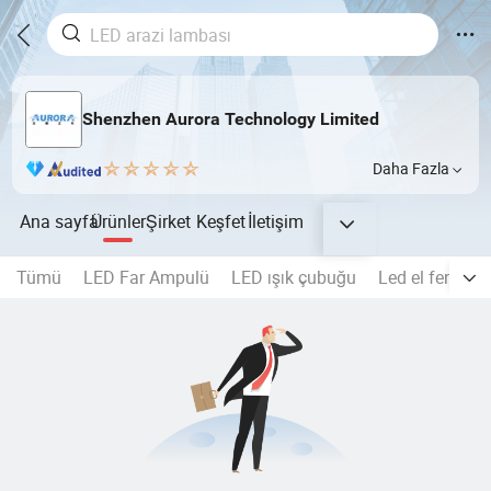
Shenzhen Aurora Technology Limited
Daha Fazla
Ana sayfa
Ürünler
Şirket
Keşfet
İletişim
Tümü
LED Far Ampulü
LED ışık çubuğu
Led el feneri