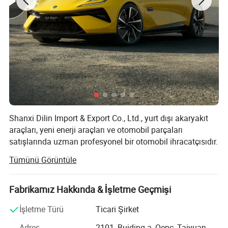
Shanxi Dilin Import & Export Co., Ltd., yurt dışı akaryakıt
araçları, yeni enerji araçları ve otomobil parçaları
satışlarında uzman profesyonel bir otomobil ihracatçısıdır.
Küresel müşterilere yüksek kaliteli ve rekabetçi fiyatlı yakıt
Tümünü Görüntüle
ve yeni enerji araçları sağlamak için çok sayıda otomobil
üreticisi ve marka sahibiyle stratejik ortaklıklar kurduk.
Fabrikamız Hakkında & İşletme Geçmişi
Şirketimiz, SEDAN, SUV ve MPV gibi çok çeşitli yolcu
araçlarının yanı sıra KALDIRMA, otobüs ve KAMYON gibi
İşletme Türü
Ticari Şirket
ticari araçlar da işletir. Yeni enerji araç tekliflerimiz
Adres
2101, Buiding a, Oepc, Taiyuan,