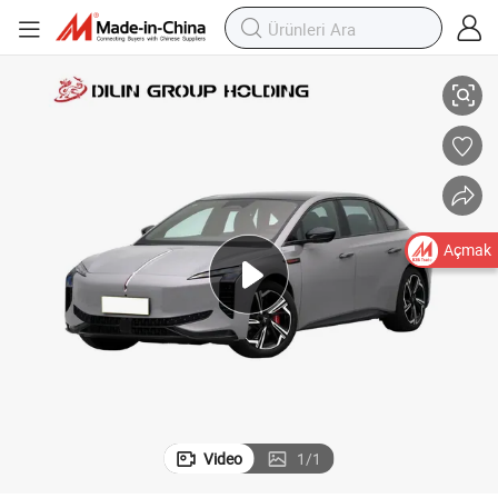
 Tahrik Yeni Enerji Aracı, Orta Büyük Sedan Araç, Sol Tekerlekli, Çok Satan
Yüksek Kalite Hongqi Eh7 2025, 5 Koltuklar Akıllı Saf Elektrikli Araç, Arka
Açmak
Video
1
/
1