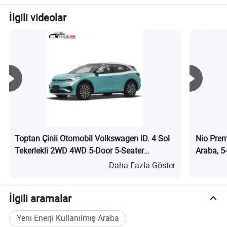
Menzilli Elektrikli Araç
306km Cltc Menzil 0.4h
Araç
Aile İşletmesi için Hızlı
İlgili videolar
Ayrıntılı fotoğraflar
Şarj ve Sessiz Kabin
Toptan Çinli Otomobil Volkswagen ID. 4 Sol
Nio Prem
Tekerlekli 2WD 4WD 5-Door 5-Seater
Araba, 5
Kullanılmış Yeni Enerji Aracı Kompakt Tam
Elektrikl
Daha Fazla Göster
Elektrikli SUV Araç nedir?
İlgili aramalar
Yeni Enerji Kullanılmış Araba