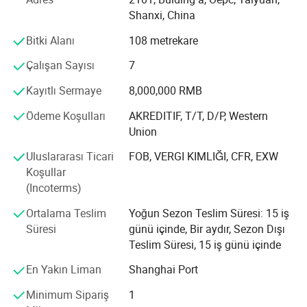
arasında HEV (Hibrit Elektrikli Araçlar), MHEV/PHEV/REEV,
Shanxi, China
ev (Elektrikli Araçlar)/BEV (Akülü Elektrikli Araçlar) ve
FCEV (Yakıt Hücreli Elektrikli Araçlar) bulunur.
Bitki Alanı
108 metrekare
Marka portföyümüz AION, AITO, AVATR, BAW, BYD, CHERY,
Çalışan Sayısı
7
GAC MOTOR, GEELY, HAVAL, MOTOR, LI AUTO, LYNKCO,
Kayıtlı Sermaye
8,000,000 RMB
NATA, NIO, ORA, TANK, VOYAH, ZEEKR, HONGQI, WULING,
MI SU7, XIAO PENG, YANG WANG, CHANG AN, CHANG
Ödeme Koşulları
AKREDITIF, T/T, D/P, Western
CHENG, Vb.
Union
müşterilerin ihtiyaçlarını önceliklendiriyor ve yüksek
Uluslararası Ticari
FOB, VERGI KIMLIĞI, CFR, EXW
profesyonellik ve kaliteli hizmet konseptine bağlıyız.
Koşullar
Müşterilerin çeşitli araç modelleri ve fiyat aralıkları için
(Incoterms)
satın alma gereksinimlerini tam olarak karşılamak üzere
Ortalama Teslim
Yoğun Sezon Teslim Süresi: 15 iş
çok yönlü ürün portföyünü en uygun fiyatlarla sunuyoruz.
Süresi
günü içinde, Bir aydır, Sezon Dışı
Geleneksel otomobil satışlarının coğrafi sınırlamalarını
Teslim Süresi, 15 iş günü içinde
kırma taahhüdünde bulunan şirketimiz, yüksek kaliteli
En Yakın Liman
Shanghai Port
otomotiv kaynaklarını ülke çapında entegre etme, çok
yönlü bir geliştirme modeli oluşturma ve otomotiv tedarik
Minimum Sipariş
1
zincirini iyileştirme konusunda ısrar etmektedir. Dünya