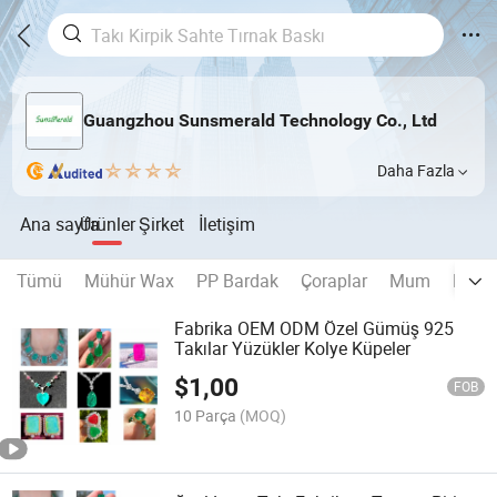
Guangzhou Sunsmerald Technology Co., Ltd
Daha Fazla
Ana sayfa
Ürünler
Şirket
İletişim
Tümü
Mühür Wax
PP Bardak
Çoraplar
Mum
Hediy
Fabrika OEM ODM Özel Gümüş 925
Takılar Yüzükler Kolye Küpeler
$
1,00
FOB
10 Parça
(MOQ)