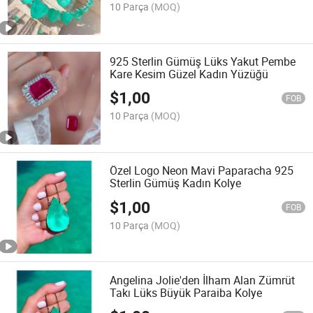
10 Parça
(MOQ)
925 Sterlin Gümüş Lüks Yakut Pembe
Kare Kesim Güzel Kadın Yüzüğü
$
1,00
FOB
10 Parça
(MOQ)
Özel Logo Neon Mavi Paparacha 925
Sterlin Gümüş Kadın Kolye
$
1,00
FOB
10 Parça
(MOQ)
Angelina Jolie'den İlham Alan Zümrüt
Takı Lüks Büyük Paraiba Kolye