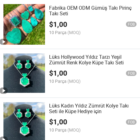
Fabrika OEM ODM Gümüş Takı Pirinç
Takı Seti
$
1,00
FOB
10 Parça
(MOQ)
Lüks Hollywood Yıldız Tarzı Yeşil
Zümrüt Renk Kolye Küpe Takı Seti
$
1,00
FOB
10 Parça
(MOQ)
Lüks Kadın Yıldız Zümrüt Kolye Takı
Seti ile Küpe Hediye için
$
1,00
FOB
10 Parça
(MOQ)