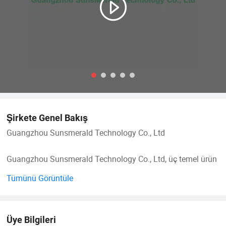
Şirkete Genel Bakış
Guangzhou Sunsmerald Technology Co., Ltd
Guangzhou Sunsmerald Technology Co., Ltd, üç temel ürün
kategorisinde uzmanlaşmış dinamik ve yenilikçi bir üretici
Tümünü Görüntüle
ve tedarikçi olarak öne çıkmaktadır: Zarif bir şekilde
yapılmış mücevher, modaya uygun saç klipleri ve birinci
sınıf güzellik yanlış kirleri. Gelişmiş üretim yetenekleri ve
Üye Bilgileri
küresel ticaret bağlantılarıyla tanınan Guangzhou şehrinin