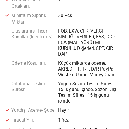
görünümlü günlük karınlıklar, özel etkinlikler için dramatik
Ortakları:
hacimli karınlıklar ve uygulaması ve çıkarması kolay
Minimum Sipariş
20 Pcs
yenilikçi manyetik karınlıklar gibi çok çeşitli stiller
Miktarı:
sunuyoruz. Yumuşak, hafif sentetik fiberler veya birinci sınıf
Uluslararası Ticari
FOB, EXW, CFR, VERGI
mink kürk alternatifleri kullanan kirpikler gözlere zarar
Koşullar (Incoterms):
KIMLIĞI, VERILER, FAS, DDP,
vermez, uzun süreli kullanım için rahattır ve her türlü
FCA (MALI YÜRÜTME
makyaj stilini yükselten canlı, göz alıcı bir efekt oluşturmak
KURULU, Diğerleri, CPT, CIP,
DAP
için tasarlanmıştır.
Ödeme Koşulları:
Küçük miktarda ödeme,
AKREDITIF, T/T, D/P, PayPal,
Guangzhou Sunsmerald Technology Co., Ltd'de müşteri
Western Union, Money Gram
memnuniyetini her şeyden önce önceliklendiriyoruz. Ham
Ortalama Teslim
Yoğun Sezon Teslim Süresi:
madde tedarikinden nihai ürün incelemeye kadar üretim
Süresi:
15 iş günü içinde, Sezon Dışı
süreci boyunca katı kalite yönetim sistemlerine bağlı
Teslim Süresi, 15 iş günü
kalarak fabrikamızdan çıkan her ürünün en yüksek kalite
içinde
standartlarını karşılamasını sağlıyoruz. Ayrıca, alıcıların
Yurtdışı Acente/Şube:
Hayır
ürünleri tasarlama, malzeme, renk veya paketleme
İhracat Yılı:
1 Year
gereksinimlerine göre hedef pazarlarının benzersiz