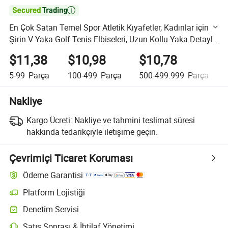

En Çok Satan Temel Spor Atletik Kıyafetler, Kadınlar için
Şirin V Yaka Golf Tenis Elbiseleri, Uzun Kollu Yaka Detaylı
Spor Elbise, Akışkan Etek - Şortsuz
$11,38
$10,98
$10,78
5-99
Parça
100-499
Parça
500-499.999
Parça
Nakliye
Kargo Ücreti:
Nakliye ve tahmini teslimat süresi
hakkında tedarikçiyle iletişime geçin.
Çevrimiçi Ticaret Koruması
Ödeme Garantisi
Platform Lojistiği
Platform destekli lojistik ile daha net gönderi takibi
Denetim Servisi
Seçime bağlı ön sevkiyat denetimi kalite ve miktar kontrolleri için
Satış Sonrası & İhtilaf Yönetimi