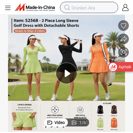
Tenis Elbiseleri, Uzun Kollu Yaka Detaylı Spor Elbise, Akışkan Etek - Şorts
En Çok Satan Temel Spor Atletik Kıyafetler, Kadınlar için Şirin V Yaka Golf 
Açmak
Video
1
/
6