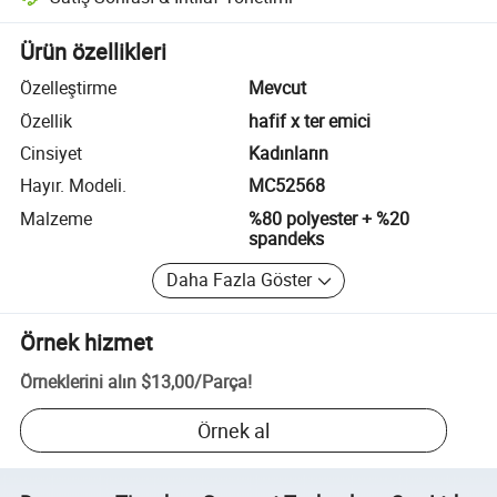
Platform destekli uyuşmazlık çözümü, uygun olduğunda iade veya geri 
Ürün özellikleri
Özelleştirme
Mevcut
Özellik
hafif x ter emici
Cinsiyet
Kadınların
Hayır. Modeli.
MC52568
Malzeme
%80 polyester + %20
spandeks
Daha Fazla Göster
Örnek hizmet
Örneklerini alın
$13,00
/
Parça
!
Örnek al