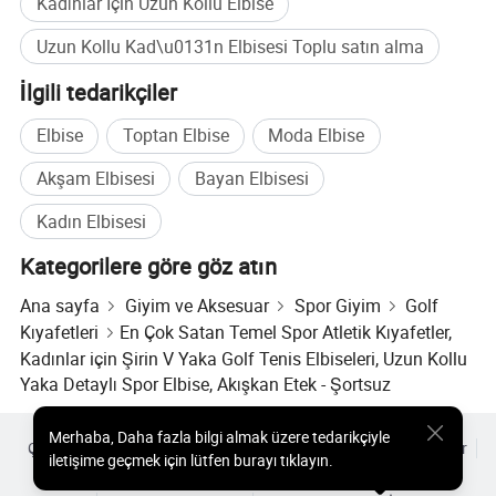
Kadınlar Için Uzun Kollu Elbise
fiyatlı seçenekler.
Uzun Kollu Kad\u0131n Elbisesi Toplu satın alma
• Global erişim: Tüm dünyada verimli gönderi ve müşteri
desteği.
İlgili tedarikçiler
Değerlerimiz
Elbise
Toptan Elbise
Moda Elbise
• Yenilik: Fitness modası trendlerinde bir adım önde olmak
Akşam Elbisesi
Bayan Elbisesi
için sürekli olarak gelişiyor.
Kadın Elbisesi
• Müşteri Odaklı yaklaşım: Olağanüstü hizmet ile kalıcı
Kategorilere göre göz atın
ilişkiler kurma.
Ana sayfa
Giyim ve Aksesuar
Spor Giyim
Golf
• Sürdürülebilirlik: Her adımda çevresel sorumluluğun
Kıyafetleri
En Çok Satan Temel Spor Atletik Kıyafetler,
Önceliklendirme.
Kadınlar için Şirin V Yaka Golf Tenis Elbiseleri, Uzun Kollu
• Çeşitlilik: Tüm vücut tipleri ve fitness seviyeleri için
Yaka Detaylı Spor Elbise, Akışkan Etek - Şortsuz
kapsayıcı tasarımlar oluşturma.
Merhaba
,
Daha fazla bilgi almak üzere tedarikçiyle
Hedef Pazarlar
Çok Satılan Ürünler
Sıcak Ürünler Fiyatı
Toptan Sıcak Ürünler
iletişime geçmek için lütfen burayı tıklayın.
Yıldız alıcı
PC Sitesi
Analizler
• Bayiler ve Distribütörler