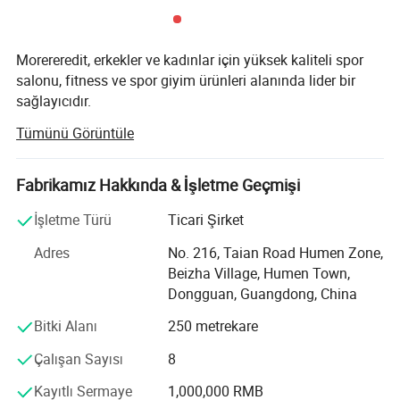
Morereredit, erkekler ve kadınlar için yüksek kaliteli spor
salonu, fitness ve spor giyim ürünleri alanında lider bir
sağlayıcıdır.
Tümünü Görüntüle
Yenilik, stil ve konfor taahhüdüyle, dünya çapındaki
kurumsal alıcılara kaliteli toptan ürünler sunma ve özel
tasarım hizmetleri sunma konusunda uzmanlaştık.
Fabrikamız Hakkında & İşletme Geçmişi
Misyonumuz
İşletme Türü
Ticari Şirket
performans, dayanıklılık ve modern estetiğe uyum
Adres
No. 216, Taian Road Humen Zone,
sağlayan giysiler sunarak bireyleri fitness hedeflerine
Beizha Village, Humen Town,
ulaşmaları için güçlendiriyor. Yüksek kaliteli fitness giyim
Dongguan, Guangdong, China
ve özel markalama çözümleri arayan işletmeler için tercih
Özel Etiket uygun fiyatlı ve Yüksek kaliteli Sportif giysi
Bitki Alanı
250 metrekare
edilen ortak olmayı hedefliyoruz.
Satıcısı, Uzun Kollu POLO Yaka Üstü egzersiz Elbiseleri
Çalışan Sayısı
8
Küresel ortaklarla KAZANÇLI bir iş yaratan sürdürülebilir,
şık ve yüksek performanslı Çözümler sunarak fitness
Standart Boyut: S/M/L/XL/2XL
Kayıtlı Sermaye
1,000,000 RMB