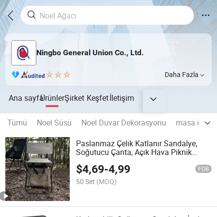
Ningbo General Union Co., Ltd.
Daha Fazla
Ana sayfa
Ürünler
Şirket
Keşfet
İletişim
Tümü
Noel Süsü
Noel Duvar Dekorasyonu
masa oyun
Paslanmaz Çelik Katlanır Sandalye,
Soğutucu Çanta, Açık Hava Piknik
Balıkçılık Sandalyesi
$
4,69
-
4,99
FOB
50 Set
(MOQ)