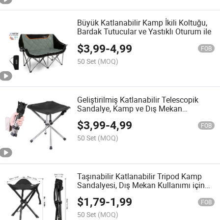
Büyük Katlanabilir Kamp İkili Koltuğu,
Bardak Tutucular ve Yastıklı Oturum ile
$
3,99
-
4,99
FOB
50 Set
(MOQ)
Geliştirilmiş Katlanabilir Telescopik
Sandalye, Kamp ve Dış Mekan
Kullanımı için Taşıma Çantası ile
$
3,99
-
4,99
FOB
50 Set
(MOQ)
Taşınabilir Katlanabilir Tripod Kamp
Sandalyesi, Dış Mekan Kullanımı için
Kaymaz Ayaklarla
$
1,79
-
1,99
FOB
50 Set
(MOQ)