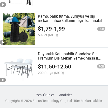
Kamp, balık tutma, yürüyüş ve dış
mekan bahçe kullanımı için katlanabilir
plastik tabure
$
1,79
-
1,99
FOB
50 Set
(MOQ)
Dayanıklı Katlanabilir Sandalye Seti
Premium Dış Mekan Yemek Masası
Alan Tasarrufu Sağlayan Bahçe
$
11,50
-
12,50
Mobilyası
FOB
200 Parça
(MOQ)
Yeni Ürünler
Analizler
Copyright © 2026 Focus Technology Co., Ltd. Tüm hakları saklıdır.