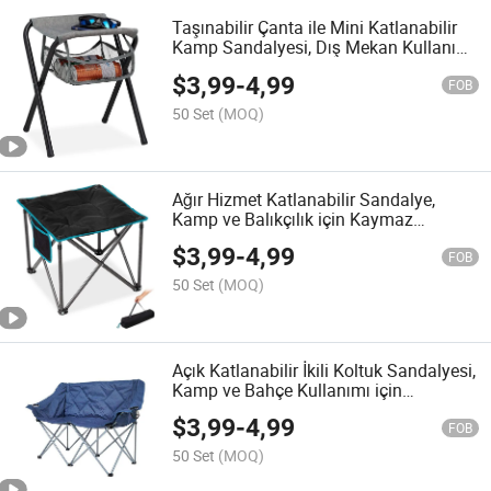
Taşınabilir Çanta ile Mini Katlanabilir
Kamp Sandalyesi, Dış Mekan Kullanımı
için
$
3,99
-
4,99
FOB
50 Set
(MOQ)
Ağır Hizmet Katlanabilir Sandalye,
Kamp ve Balıkçılık için Kaymaz
Ayaklarla
$
3,99
-
4,99
FOB
50 Set
(MOQ)
Açık Katlanabilir İkili Koltuk Sandalyesi,
Kamp ve Bahçe Kullanımı için
Dayanıklı Çerçeve ile
$
3,99
-
4,99
FOB
50 Set
(MOQ)