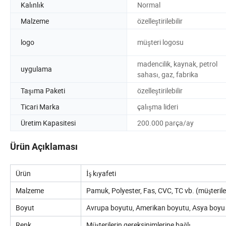
Kalınlık
Normal
Malzeme
özelleştirilebilir
logo
müşteri logosu
madencilik, kaynak, petrol
uygulama
sahası, gaz, fabrika
Taşıma Paketi
özelleştirilebilir
Ticari Marka
çalışma lideri
Üretim Kapasitesi
200.000 parça/ay
Ürün Açıklaması
Ürün
İş kıyafeti
Malzeme
Pamuk, Polyester, Fas, CVC, TC vb. (müşterile
Boyut
Avrupa boyutu, Amerikan boyutu, Asya boyu (xs
Renk
Müşterilerin gereksinimlerine bağlı