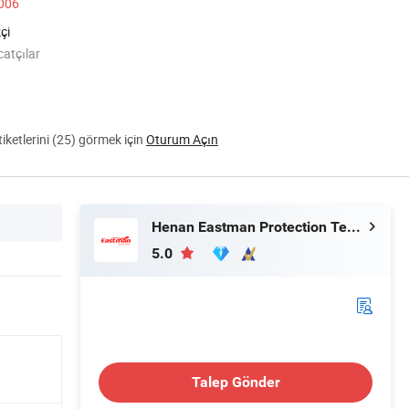
2006
çi
catçılar
ketlerini (25) görmek için
Oturum Açın
Henan Eastman Protection Technology Co., Ltd.
5.0
Talep Gönder