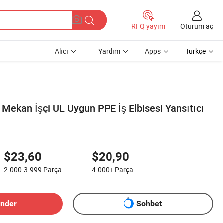
Oturum aç
RFQ yayım
Alıcı
Yardım
Apps
Türkçe
ş Mekan İşçi UL Uygun PPE İş Elbisesi Yansıtıcı
$23,60
$20,90
2.000-3.999
Parça
4.000+
Parça
önder
Sohbet