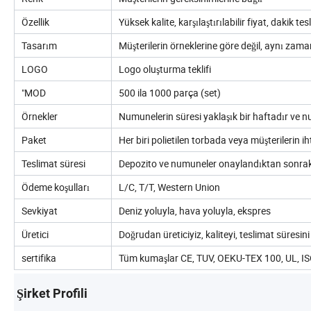
Özellik
Yüksek kalite, karşılaştırılabilir fiyat, dakik te
Tasarım
Müşterilerin örneklerine göre değil, aynı zam
LOGO
Logo oluşturma teklifi
"MOD
500 ila 1000 parça (set)
Örnekler
Numunelerin süresi yaklaşık bir haftadır ve num
Paket
Her biri polietilen torbada veya müşterilerin ih
Teslimat süresi
Depozito ve numuneler onaylandıktan sonrak
Ödeme koşulları
L/C, T/T, Western Union
Sevkiyat
Deniz yoluyla, hava yoluyla, ekspres
Üretici
Doğrudan üreticiyiz, kaliteyi, teslimat süresini 
sertifika
Tüm kumaşlar CE, TUV, OEKU-TEX 100, UL, IS
Şirket Profili