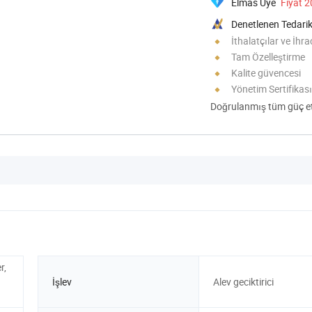
Elmas Üye
Fiyat 
Denetlenen Tedarik
İthalatçılar ve İhra
Tam Özelleştirme
Kalite güvencesi
Yönetim Sertifikası
Doğrulanmış tüm güç eti
r,
İşlev
Alev geciktirici