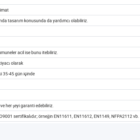
slimat
anda tasarım konusunda da yardımcı olabiliriz.
uneler acil ise bunu itebiliriz.
tiyacı olarak
i 35-45 gün içinde
ve her şeyi garanti edebiliriz.
O9001 sertifikalıdır; örneğin EN11611, EN11612, EN1149, NFPA2112 vb.