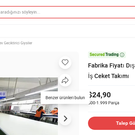
ev Geciktirici Giysiler

Fabrika Fiyatı Dı
İş Ceket Takımı
$24,90
Benzer ürünleri bulun
500-1.999
Parça
Talep G