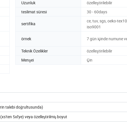
Uzunluk
özelleştirilebilir
teslimat süresi
30 - 60days
ce, tuv, sgs, oeko-tex10
sertifika
iso9001
örnek
7 gün içinde numune ve
Teknik Özelikler
özelleştirilebilir
Menşei
Çin
rin talebi doğrultusunda)
'ten 5xl'ye) veya özelleştirilmiş boyut