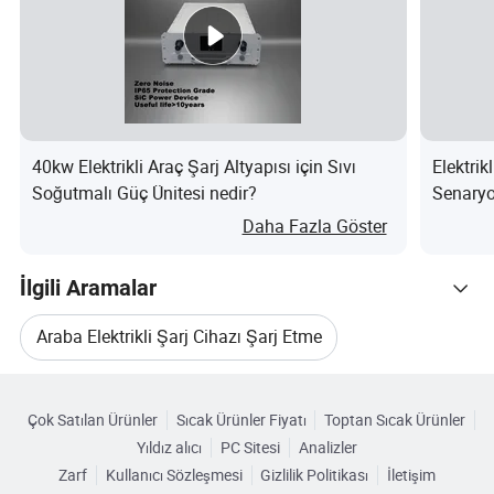
40kw Elektrikli Araç Şarj Altyapısı için Sıvı
Elektrik
Soğutmalı Güç Ünitesi nedir?
Senaryo
Kasa ne
Daha Fazla Göster
İlgili Aramalar
Araba Elektrikli Şarj Cihazı Şarj Etme
Kategorilere Göre Gözat
Elektrikli Araç Şarj İstasyonu Alın
Çok Satılan Ürünler
Sıcak Ürünler Fiyatı
Toptan Sıcak Ürünler
Yıldız alıcı
PC Sitesi
Analizler
Elektrikli Araç Şarj İstasyonu Şirketleri
Zarf
Kullanıcı Sözleşmesi
Gizlilik Politikası
İletişim