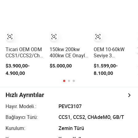
Zemin Monteli
Hızlı Şarj
Type1 Type2
Elektrikli Araç
İstasyonu
GB/T IP54 3 Faz
Hızlı EV Şarj
Elektrikli Araç
7 Kw 22kw AC
İstasyonu CE
Zemin Montajlı
Elektrikli Araç EV
Sertifikası ile
Şarj İstasyonu
Araba Şarj Cihazı
Şarj İstasyonu
Ticari OEM ODM
150kw 200kw
OEM 10-60kW
CCS1/CCS2/Chademo/Nacs/Gbt
400kw CE Onaylı
Seviye 3
Byd VW/ID
Elektrikli Araç DC
Taşınabilir Hızlı
$3.900,00-
$5.000,00
$1.599,00-
60/120/180/240kw
Hızlı Şarj
Elektrikli Araç
4.900,00
8.100,00
Modül DC
İstasyonu Sistem
Şarj İstasyonu
Elektrikli Araç
Çözümü CCS
DC EV Şarj
Şarj İstasyonu
Chademo
İstasyonu
Hızlı Elektrikli
Actype2
Hızlı Ayrıntılar
Araç/Araba
Güneş Enerjisi İle
Hayır. Modeli.:
PEVC3107
Şarj İstasyonu
Bağlayıcı Türü:
CCS1, CCS2, CHAdeMO, GB/T
Kurulum:
Zemin Türü