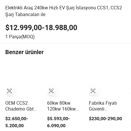
Elektrikli Araç 240kw Hızlı EV Şarj İstasyonu CCS1, CCS2
Şarj Tabancaları ile
$12.999,00-18.988,00
1
Parça(MOQ)
Benzer ürünler
OEM CCS2
60kw 80kw
Fabrika Fiyatı
Chademo Gbt
120kw 160kw
Güvenli
Ocpp DC Hızlı
180kw DC
Cloudcharge CE
$2.650,00-
$5.593,00-
$230,00-290,00
80kw 120kw
Elektrikli Araç
FCC UL Ocpp1.6
5.200,00
6.090,00
160kw 240kw
Güç Şarj Cihazı
2.0 WiFi 4G RFID