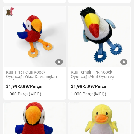
Kuş TPR Peluş Köpek
Kuş Temalı TPR Köpek
Oyuncağı Yıkıcı Davranışları
Oyuncağı Aktif Oyun ve
Azaltan İlgi Çekici Dokular
Fiziksel Egzersizi Teşvik Ediyor
$1,99-3,99/Parça
$1,99-3,99/Parça
1.000 Parça
(MOQ)
1.000 Parça
(MOQ)