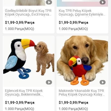
Özelleştirilebilir Boyut Kuş TPR
Kuş TPR Peluş Köpek
Köpek Oyuncağı, Evcil Hayvan
Oyuncağı, Çiğneme Eylemiyle
İhtiyaçlarına Göre
Diş Sağlığını Destekliyor
Ayarlanabilir
$1,99-3,99/Parça
$1,99-3,99/Parça
1.000 Parça
(MOQ)
1.000 Parça
(MOQ)
Eğlenceli Kuş TPR Köpek
Makinede Yıkanabilir Kuş TPR
Oyuncağı, Beklenmedik
Peluş Köpek Oyuncağı Kolay
Zıplamalar için Ergonomik
Temizlik Bakımı için
Ayaklarla
$1,99-3,99/Parça
$1,99-3,99/Parça
1.000 Parça
(MOQ)
1.000 Parça
(MOQ)