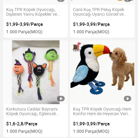
Kuş TPR Köpek Oyuncağı,
Canlı Kuş TPR Peluş Köpek
Dişlenen Yavru Köpekler ve
Oyuncağı Uyarıcı Görsel ve
Yetişkin Köpekler için
Dokunsal Duyular
Mükemmel
$1,99-3,99/Parça
$1,99-3,99/Parça
1.000 Parça
(MOQ)
1.000 Parça
(MOQ)
Korkutucu Cadılar Bayramı
Kuş TPR Köpek Oyuncağı Hem
Köpek Oyuncağı, Eğlenceli
Konfor Hem de Heyecan Verici
Örgü İp ve Sesi Olan Oyuncak
Oyun Deneyimleri Sunuyor
$1,6-2,8/Parça
$1,99-3,99/Parça
1.000 Parça
(MOQ)
1.000 Parça
(MOQ)