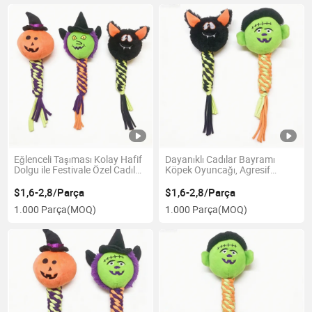
Eğlenceli Taşıması Kolay Hafif
Dayanıklı Cadılar Bayramı
Dolgu ile Festivale Özel Cadılar
Köpek Oyuncağı, Agresif
Bayramı Köpek Oyuncağı
Çiğneme Köpekleri için
Güçlendirilmiş Dikiş ile
$1,6-2,8/Parça
$1,6-2,8/Parça
1.000 Parça
(MOQ)
1.000 Parça
(MOQ)