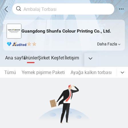
Guangdong Shunfa Colour Printing Co., Ltd.
Daha Fazla
Ana sayfa
Ürünler
Şirket
Keşfet
İletişim
Tümü
Yemek pişirme Paketi
Ayağa kalkın torbası
Yan s