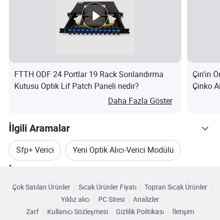
Shenzhen Innovation Shengwei Technology
Co., Ltd., 19 yılı aşkın deneyime sahip optik
telekomünikasyon ve ağ kablolaması alanında
profesyonel bir üretici, Ar-Ge, üretim ve
FTTH ODF 24 Portlar 19 Rack Sonlandırma
Çin'in 
satışları entegre eden, teknoloji odaklı bir
Kutusu Optik Lif Patch Paneli nedir?
Çinko A
Daha Fazla Göster
kuruluştur. Ürün yelpazemiz Ağ Kablosu, Optik
Fiber Kablo, ODF, Optik Alıcı-Verici, POE
İlgili Aramalar
Anahtarlayıcı, KVM Anahtarlayıcı vb. Ayrıca,
Sfp+ Verici
Yeni Optik Alıcı-Verici Modülü
küresel müşterilerimizin çeşitli ihtiyaçlarını
İlgili Kategoriler
karşılamak üzere özelleştirilmiş tam
Sfp+ Verici Modülü
Sfp+ Optik Verici
Çok Satılan Ürünler
Sıcak Ürünler Fiyatı
Toptan Sıcak Ürünler
Kategorilere Göre Gözat
donanımlı OEM/ODM hizmetleri sunuyoruz.
Yıldız alıcı
PC Sitesi
Analizler
Sfp+ Optik Fiber Verici Alıcı
Zarf
Kullanıcı Sözleşmesi
Gizlilik Politikası
İletişim