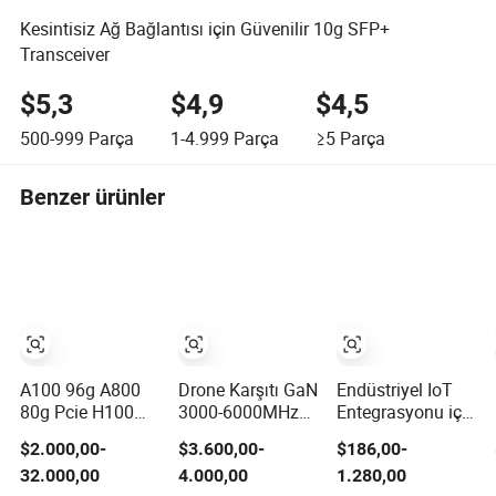
Kesintisiz Ağ Bağlantısı için Güvenilir 10g SFP+
Transceiver
$5,3
$4,9
$4,5
500-999
Parça
1-4.999
Parça
≥5
Parça
Benzer ürünler
A100 96g A800
Drone Karşıtı GaN
Endüstriyel IoT
80g Pcie H100
3000-6000MHz
Entegrasyonu için
94G Nvidia H200
50W RF Güç
Programlanabilir
$2.000,00-
$3.600,00-
$186,00-
Nvl 141GB
Amplifikatörü
Akıllı Geçit
32.000,00
4.000,00
1.280,00
Hbm3e 900-
Modülü