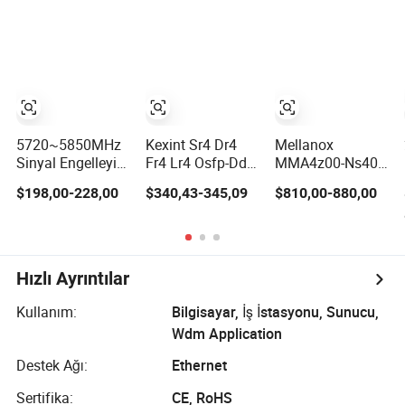
21010-0040-000
Nvl Nvidia GPU
5720~5850MHz
Kexint Sr4 Dr4
Mellanox
Sinyal Engelleyici
Fr4 Lr4 Osfp-Dd
MMA4z00-Ns400
Karşı Jammer
Uyumlu 400g
MMA4z00-Ns
$198,00-228,00
$340,43-345,09
$810,00-880,00
Güç
Optik Modül
Optik Alıcı Verici
Amplifikatörü İHA
Modülü 400gbps
Drone Engelleme
2xndr Osfp
Modülü
2xmpo12 APC
850nm Mmf
Hızlı Ayrıntılar
Kullanım:
Bilgisayar, İş İstasyonu, Sunucu,
Wdm Application
Destek Ağı:
Ethernet
Sertifika:
CE, RoHS