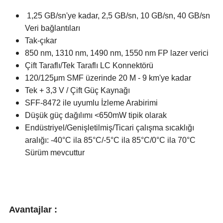
1,25 GB/sn'ye kadar, 2,5 GB/sn, 10 GB/sn, 40 GB/sn
Veri bağlantıları
Tak-çıkar
850 nm, 1310 nm, 1490 nm, 1550 nm FP lazer verici
Çift Taraflı/Tek Taraflı LC Konnektörü
120/125μm SMF üzerinde 20 M - 9 km'ye kadar
Tek + 3,3 V / Çift Güç Kaynağı
SFF-8472 ile uyumlu İzleme Arabirimi
Düşük güç dağılımı <650mW tipik olarak
Endüstriyel/Genişletilmiş/Ticari çalışma sıcaklığı
aralığı: -40°C ila 85°C/-5°C ila 85°C/0°C ila 70°C
Sürüm mevcuttur
Avantajlar :