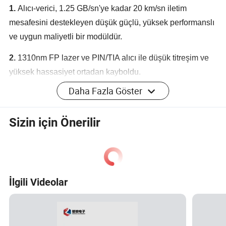
1.
Alıcı-verici, 1.25 GB/sn'ye kadar 20 km/sn iletim
mesafesini destekleyen düşük güçlü, yüksek performanslı
ve uygun maliyetli bir modüldür.
2.
1310nm FP lazer ve PIN/TIA alıcı ile düşük titreşim ve
yüksek hassasiyet ortadan kayboldu.
Daha Fazla Göster
3.
Alıcı-verici TX_DIS, TX-ARIZASI ve RX_LOS monitör
fonksiyonlarını içerir. Cihazlar Sınıf I lazer güvenliği ile
Sizin için Önerilir
uyumludur.
İlgili Videolar
Şirket Profili