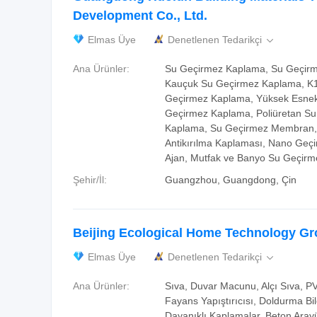
Development Co., Ltd.
Elmas Üye
Denetlenen Tedarikçi

Ana Ürünler:
Su Geçirmez Kaplama, Su Geçirm
Kauçuk Su Geçirmez Kaplama, K1
Geçirmez Kaplama, Yüksek Esnek
Geçirmez Kaplama, Poliüretan S
Kaplama, Su Geçirmez Membran,
Antikırılma Kaplaması, Nano Geç
Ajan, Mutfak ve Banyo Su Geçir
Şehir/İl:
Guangzhou, Guangdong, Çin
Beijing Ecological Home Technology Gro
Elmas Üye
Denetlenen Tedarikçi

Ana Ürünler:
Sıva, Duvar Macunu, Alçı Sıva, P
Fayans Yapıştırıcısı, Doldurma Bil
Dayanıklı Kaplamalar, Beton Arayü