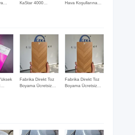
va
KaStar 4000
Hava Koşullarına
ayanıklı
Ekolojik Sıvı Fırça
Dayanıklı 100%
er
Duvar Yapı Silikon
Silikon Çatı
çatı
Çatı Su Geçirmez
Kaplaması
Kaplama
 Yüksek
Fabrika Direkt Toz
Fabrika Direkt Toz
l
Boyama Ücretsiz
Boyama Ücretsiz
moAyar
Örnek Termal
Örnek Termal
Transfer Toz
Transfer Toz
Boyama
Boyama
Özelleştirme
Özelleştirme