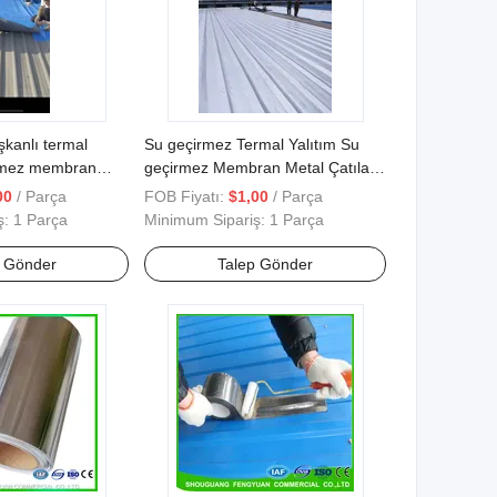
kanlı termal
Su geçirmez Termal Yalıtım Su
irmez membran
geçirmez Membran Metal Çatılar
n
için
00
/ Parça
FOB Fiyatı:
$1,00
/ Parça
ş:
1 Parça
Minimum Sipariş:
1 Parça
p Gönder
Talep Gönder