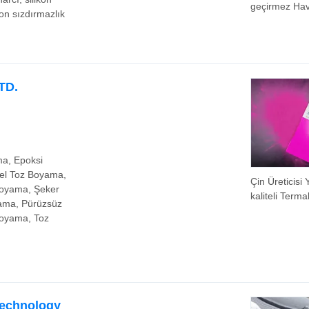
geçirmez Ha
on sızdırmazlık
koşullarına d
5 Galon Varill
100% Silikon 
Kaplaması
TD.
a, Epoksi
el Toz Boyama,
Çin Üreticisi
Boyama, Şeker
kaliteli Terma
ama, Pürüzsüz
Transfer Ter
Boyama, Toz
toz Kaplama
Özelleştirme
Technology