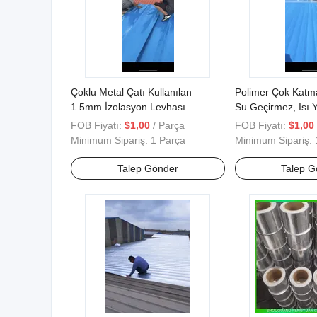
Çoklu Metal Çatı Kullanılan
Polimer Çok Katm
1.5mm İzolasyon Levhası
Su Geçirmez, Isı Y
Kendinden Yapışk
FOB Fiyatı:
$1,00
/ Parça
FOB Fiyatı:
$1,00
Minimum Sipariş:
1 Parça
Minimum Sipariş:
Talep Gönder
Talep G