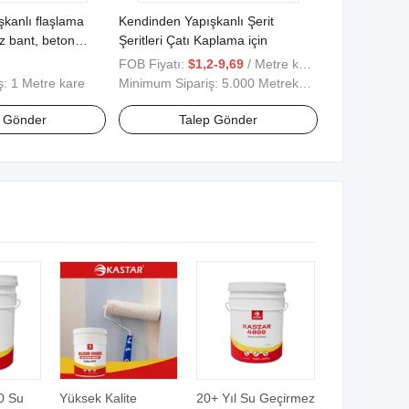
kanlı flaşlama
Kendinden Yapışkanlı Şerit
z bant, beton
Şeritleri Çatı Kaplama için
e çatlak
FOB Fiyatı:
$1,2-9,69
/ Metre kare
nılır
ş:
1 Metre kare
Minimum Sipariş:
5.000 Metrekare
p Gönder
Talep Gönder
0 Su
Yüksek Kalite
20+ Yıl Su Geçirmez