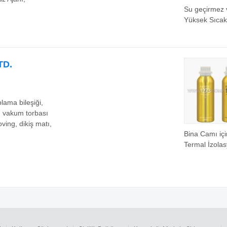
Su geçirmez 
Yüksek Sıcak
Poliüretan K
Binalar için
TD.
lama bileşiği,
, vakum torbası
oving, dikiş matı,
Bina Camı içi
Termal İzola
Nadir Toprak
Kaplama