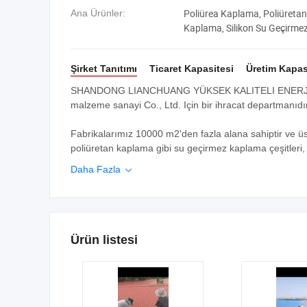
Poliürea Kaplama, Poliüretan
Ana Ürünler:
Kaplama, Silikon Su Geçirmez
için Su Geçirmez Kaplama, T
Geçirmez Membran, Su Bazlı 
Şirket Tanıtımı
Ticaret Kapasitesi
Üretim Kapas
SHANDONG LIANCHUANG YÜKSEK KALITELI ENERJI T
malzeme sanayi Co., Ltd. Için bir ihracat departmanıdır
Fabrikalarımız 10000 m2'den fazla alana sahiptir ve üst
poliüretan kaplama gibi su geçirmez kaplama çeşitleri, a
Daha Fazla

Ürün listesi