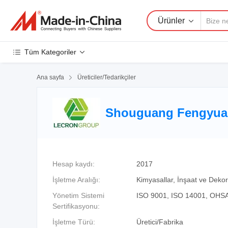
Ürünler
Tüm Kategoriler
Ana sayfa

Üreticiler/Tedarikçiler
Shouguang Fengyuan
Hesap kaydı:
2017
İşletme Aralığı:
Kimyasallar, İnşaat ve Deko
Yönetim Sistemi
ISO 9001, ISO 14001, OH
Sertifikasyonu:
İşletme Türü:
Üretici/Fabrika