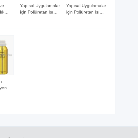
ve
Yapısal Uygulamalar
Yapısal Uygulamalar
lık
için Poliüretan Isı
için Poliüretan Isı
aplama
Dayanıklı Su
Dayanıklı Su
Geçirmez Kaplama
Geçirmez Kaplama
n
syon