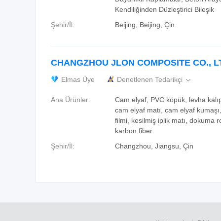
Kendiliğinden Düzleştirici Bileşik
Şehir/İl:
Beijing, Beijing, Çin
CHANGZHOU JLON COMPOSITE CO., L
Elmas Üye
Denetlenen Tedarikçi

Ana Ürünler:
Cam elyaf, PVC köpük, levha kalıp
cam elyaf matı, cam elyaf kumaşı
filmi, kesilmiş iplik matı, dokuma r
karbon fiber
Şehir/İl:
Changzhou, Jiangsu, Çin