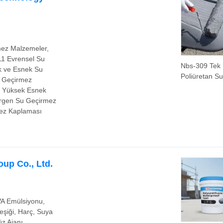
ez Malzemeler,
1 Evrensel Su
Nbs-309 Tek 
 ve Esnek Su
Poliüretan Su
u Geçirmez
Geçirmez Ka
 Yüksek Esnek
Çimento Çatı
irgen Su Geçirmez
Bodrum Endüs
mez Kaplaması
up Co., Ltd.
VA Emülsiyonu,
eşiği, Harç, Suya
z Ajanı,