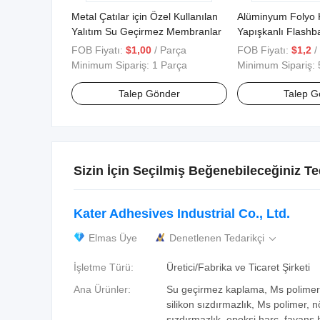
Metal Çatılar için Özel Kullanılan
Alüminyum Folyo 
Yalıtım Su Geçirmez Membranlar
Yapışkanlı Flashb
Geçirmez Bant But
FOB Fiyatı:
$1,00
/ Parça
FOB Fiyatı:
$1,2
/
Minimum Sipariş:
1 Parça
Minimum Sipariş:
Talep Gönder
Talep G
Sizin İçin Seçilmiş Beğenebileceğiniz Te
Kater Adhesives Industrial Co., Ltd.
Elmas Üye
Denetlenen Tedarikçi

İşletme Türü:
Üretici/Fabrika ve Ticaret Şirketi
Ana Ürünler:
Su geçirmez kaplama, Ms polimer 
silikon sızdırmazlık, Ms polimer, nö
sızdırmazlık, epoksi harç, fayans h