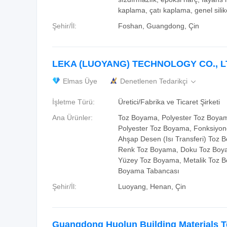
kaplama, çatı kaplama, genel silik
Şehir/İl:
Foshan, Guangdong, Çin
LEKA (LUOYANG) TECHNOLOGY CO., L
Elmas Üye
Denetlenen Tedarikçi

İşletme Türü:
Üretici/Fabrika ve Ticaret Şirketi
Ana Ürünler:
Toz Boyama, Polyester Toz Boyam
Polyester Toz Boyama, Fonksiyon
Ahşap Desen (Isı Transferi) Toz 
Renk Toz Boyama, Doku Toz Boy
Yüzey Toz Boyama, Metalik Toz 
Boyama Tabancası
Şehir/İl:
Luoyang, Henan, Çin
Guangdong Huolun Building Materials 