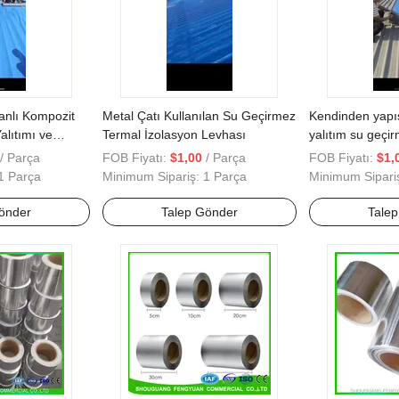
anlı Kompozit
Metal Çatı Kullanılan Su Geçirmez
Kendinden yapış
alıtımı ve
Termal İzolasyon Levhası
yalıtım su geç
anlı Membran
metal çatılar içi
/ Parça
FOB Fiyatı:
$1,00
/ Parça
FOB Fiyatı:
$1,
1 Parça
Minimum Sipariş:
1 Parça
Minimum Sipari
önder
Talep Gönder
Tale