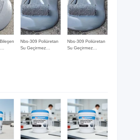
Bileşen
Nbs-309 Poliüretan
Nbs-309 Poliüretan
Su Geçirmez
Su Geçirmez
plama
Kaplama Çatı
Kaplama Çatı
 Duvar
Balkon, Köşe,
Balkon, Köşe,
trisi
Zemin, Sızıntı
Zemin, Sızıntı
Onarım
Onarım
Sızdırmazlığı
Sızdırmazlığı