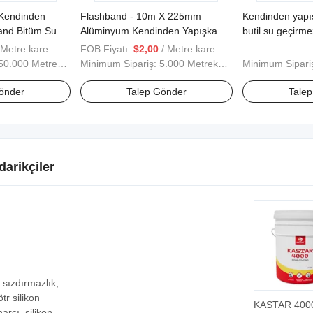
Kendinden
Flashband - 10m X 225mm
Kendinden yapış
and Bitüm Su
Alüminyum Kendinden Yapışkanlı
butil su geçirme
il Bant
Sızdırmazlık Bandı Çin
metal birleşim v
 Metre kare
FOB Fiyatı:
$2,00
/ Metre kare
Fabrikasından Toptan
tedavisinde kulla
50.000 Metrekare
Minimum Sipariş:
5.000 Metrekare
Minimum Sipari
önder
Talep Gönder
Tale
darikçiler
sızdırmazlık,
tr silikon
KASTAR 400
arcı, silikon