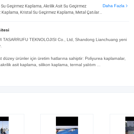
 Su Geçirmez Kaplama, Akrilik Asit Su Geçirmez
Daha Fazla
 Kaplama, Kristal Su Geçirmez Kaplama, Metal Çatılar
ermal İzolasyon Soğutma Kaplamaları, PVC/Tpo Su
Metal Pas Önleyici Boya, Termal Kaplama
itesi
ASARRUFU TEKNOLOJISI Co., Ltd, Shandong Lianchuang yeni
.
 düzey ürünler için üretim hatlarına sahiptir: Poliyurea kaplamalar,
krilik asit kaplama, silikon kaplama, termal yalıtım ...