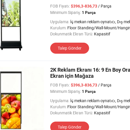
FOB Fiyatı:
/ Parça
$396,3-836,73
Minimum Sipariş:
1 Parça
Uygulama:
İç mekan reklam oynatıcı, Dış mekan reklam oynatıcı, Otobüs/Araç ad Oynatıcı, Yarı Dış
Kurulum:
Floor Standing/Wall-Mount/Hangi
Dokunmatik Ekran Türü:
Kapasitif
Talep Gönder
2K Reklam Ekranı 16: 9 En Boy Ora
Ekran için Mağaza
FOB Fiyatı:
/ Parça
$396,3-836,73
Minimum Sipariş:
1 Parça
Uygulama:
İç mekan reklam oynatıcı, Dış mekan reklam oynatıcı, Otobüs/Araç ad Oynatıcı, Yarı Dış
Kurulum:
Floor Standing/Wall-Mount/Hangi
Dokunmatik Ekran Türü:
Kapasitif
Talep Gönder