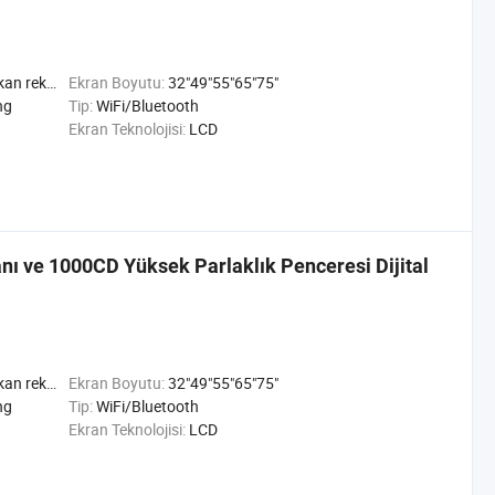
 Mekan ad Oynatıcı
Ekran Boyutu:
32"49"55"65"75"
ng
Tip:
WiFi/Bluetooth
Ekran Teknolojisi:
LCD
nı ve 1000CD Yüksek Parlaklık Penceresi Dijital
 Mekan ad Oynatıcı
Ekran Boyutu:
32"49"55"65"75"
ng
Tip:
WiFi/Bluetooth
Ekran Teknolojisi:
LCD