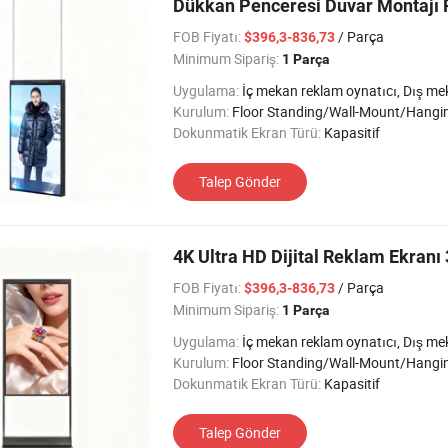
Dükkan Penceresi Duvar Montajı 
FOB Fiyatı:
/ Parça
$396,3-836,73
Minimum Sipariş:
1 Parça
Uygulama:
İç mekan reklam oynatıcı, Dış mekan reklam oynatıcı, Otobüs/Araç ad Oynatıcı, Yarı Dış
Kurulum:
Floor Standing/Wall-Mount/Hangi
Dokunmatik Ekran Türü:
Kapasitif
Talep Gönder
4K Ultra HD Dijital Reklam Ekranı 
FOB Fiyatı:
/ Parça
$396,3-836,73
Minimum Sipariş:
1 Parça
Uygulama:
İç mekan reklam oynatıcı, Dış mekan reklam oynatıcı, Otobüs/Araç ad Oynatıcı, Yarı Dış
Kurulum:
Floor Standing/Wall-Mount/Hangi
Dokunmatik Ekran Türü:
Kapasitif
Talep Gönder