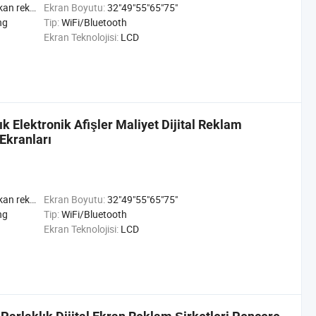
 Mekan ad Oynatıcı
Ekran Boyutu:
32"49"55"65"75"
ng
Tip:
WiFi/Bluetooth
Ekran Teknolojisi:
LCD
 Elektronik Afişler Maliyet Dijital Reklam
 Ekranları
 Mekan ad Oynatıcı
Ekran Boyutu:
32"49"55"65"75"
ng
Tip:
WiFi/Bluetooth
Ekran Teknolojisi:
LCD