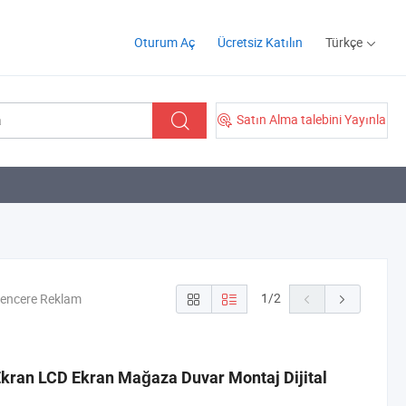
Oturum Aç
Ücretsiz Katılın
Türkçe
Satın Alma talebini Yayınla
1
/
2
Pencere Reklam
 Ekran LCD Ekran Mağaza Duvar Montaj Dijital