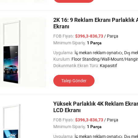
2K 16: 9 Reklam Ekranı Parlaklık A
Ekranı
FOB Fiyatı:
/ Parça
$396,3-836,73
Minimum Sipariş:
1 Parça
Uygulama:
İç mekan reklam oynatıcı, Dış mekan reklam oynatıcı, Otobüs/Araç ad Oynatıcı, Yarı Dış
Kurulum:
Floor Standing/Wall-Mount/Hangi
Dokunmatik Ekran Türü:
Kapasitif
Talep Gönder
Yüksek Parlaklık 4K Reklam Ekranı
LCD Ekranı
FOB Fiyatı:
/ Parça
$396,3-836,73
Minimum Sipariş:
1 Parça
Uygulama:
İç mekan reklam oynatıcı, Dış mekan reklam oynatıcı, Otobüs/Araç ad Oynatıcı, Yarı Dış