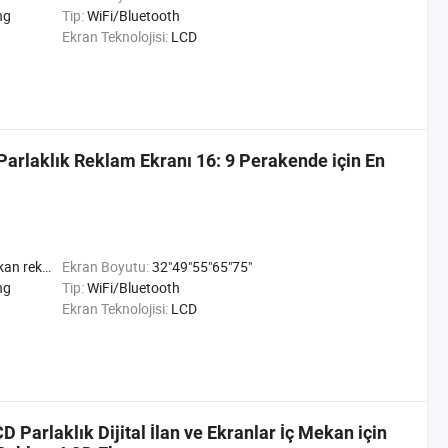
ng
Tip:
WiFi/Bluetooth
Ekran Teknolojisi:
LCD
 Parlaklık Reklam Ekranı 16: 9 Perakende için En
 Mekan ad Oynatıcı
Ekran Boyutu:
32"49"55"65"75"
ng
Tip:
WiFi/Bluetooth
Ekran Teknolojisi:
LCD
arlaklık Dijital İlan ve Ekranlar İç Mekan için