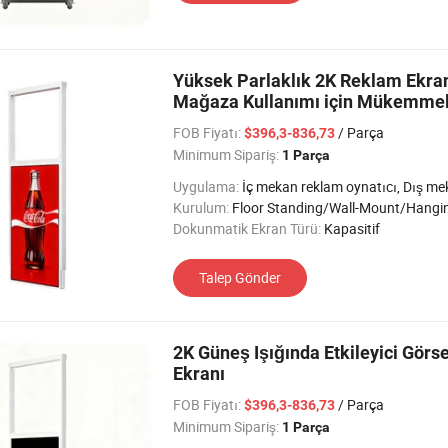
Yüksek Parlaklık 2K Reklam Ekranı 
Mağaza Kullanımı için Mükemme
FOB Fiyatı:
/ Parça
$396,3-836,73
Minimum Sipariş:
1 Parça
Uygulama:
İç mekan reklam oynatıcı, Dış mekan reklam oynatıcı, Otobüs/Araç ad Oynatıcı, Yarı Dış
Kurulum:
Floor Standing/Wall-Mount/Hangi
Dokunmatik Ekran Türü:
Kapasitif
Talep Gönder
2K Güneş Işığında Etkileyici Görs
Ekranı
FOB Fiyatı:
/ Parça
$396,3-836,73
Minimum Sipariş:
1 Parça