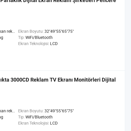
rlaklık Dijital Ekran Reklam Şirketleri Pencere
 Mekan ad Oynatıcı
Ekran Boyutu:
32"49"55"65"75"
ng
Tip:
WiFi/Bluetooth
Ekran Teknolojisi:
LCD
ıkta 3000CD Reklam TV Ekranı Monitörleri Dijital
 Mekan ad Oynatıcı
Ekran Boyutu:
32"49"55"65"75"
ng
Tip:
WiFi/Bluetooth
Ekran Teknolojisi:
LCD