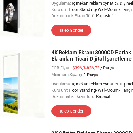
Uygulama:
İç mekan reklam oynatıcı, Dış mekan reklam oynatıcı, Otobüs/Araç ad Oynatıcı, Yarı Dış
Kurulum:
Floor Standing/Wall-Mount/Hangi
Dokunmatik Ekran Türü:
Kapasitif
Talep Gönder
4K Reklam Ekranı 3000CD Parlaklık
Ekranları Ticari Dijital İşaretleme
FOB Fiyatı:
/ Parça
$396,3-836,73
Minimum Sipariş:
1 Parça
Uygulama:
İç mekan reklam oynatıcı, Dış mekan reklam oynatıcı, Otobüs/Araç ad Oynatıcı, Yarı Dış
Kurulum:
Floor Standing/Wall-Mount/Hangi
Dokunmatik Ekran Türü:
Kapasitif
Talep Gönder