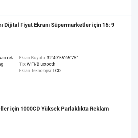
Dijital Fiyat Ekranı Süpermarketler için 16: 9
l
 Mekan ad Oynatıcı
Ekran Boyutu:
32"49"55"65"75"
ng
Tip:
WiFi/Bluetooth
Ekran Teknolojisi:
LCD
eller için 1000CD Yüksek Parlaklıkta Reklam