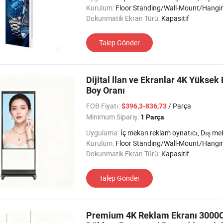
Kurulum:
Floor Standing/Wall-Mount/Hangi
Dokunmatik Ekran Türü:
Kapasitif
Talep Gönder
Dijital İlan ve Ekranlar 4K Yüksek
Boy Oranı
FOB Fiyatı:
/ Parça
$396,3-836,73
Minimum Sipariş:
1 Parça
Uygulama:
İç mekan reklam oynatıcı, Dış mekan reklam oynatıcı, Otobüs/Araç ad Oynatıcı, Yarı Dış
Kurulum:
Floor Standing/Wall-Mount/Hangi
Dokunmatik Ekran Türü:
Kapasitif
Talep Gönder
Premium 4K Reklam Ekranı 3000CD P