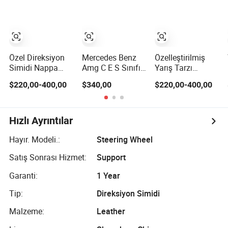
Kapağı
Modifikasyonu
Yarış Spor
Modifikasyonu
OEM/ODM
Direksiyonu
Otomobil Yarış
OEM/ODM
Özel Direksiyon
Mercedes Benz
Özelleştirilmiş
Simidi Nappa
Amg C E S Sınıfı
Yarış Tarzı
Deri Karbon Fiber
Karbon Fiber
Direksiyon Simidi
$220,00-400,00
$340,00
$220,00-400,00
Evrensel
Direksiyon Simidi
Karbon Lif Deri
Mercedes G-Sınıfı
Mercedes G-Sınıfı
Cla Gla Amg
Cla Gla Amg
Modifikasyon
Modifikasyonu
Hızlı Ayrıntılar
Otomobil Yarış
OEM/ODM
OEM/ODM
Hayır. Modeli.:
Steering Wheel
Satış Sonrası Hizmet:
Support
Garanti:
1 Year
Tip:
Direksiyon Simidi
Malzeme:
Leather