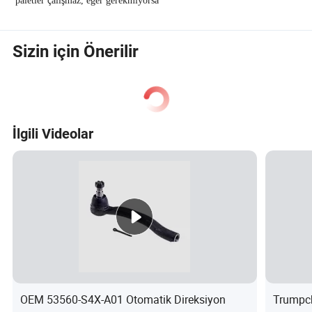
paletler çalışmaz, eğer gerekmiyorsa
Sizin için Önerilir
İlgili Videolar
OEM 53560-S4X-A01 Otomatik Direksiyon
Trumpch