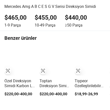
Mercedes Amg A B C E S G V Serisi Direksiyon Simidi
$465,00
$455,00
$440,00
1-9
Parça
10-49
Parça
≥50
Parça
Benzer ürünler
Özel Direksiyon
Toptan
Tiypeor
Simidi Karbon Lif
Direksiyon Simidi
Özelleştirilebilir
Nappa Deri BMW
Karbon Lif Deri
Araba
$220,00-400,00
$220,00-400,00
$18,99-26,99
M Gücü Elektrikli
Dodge Challenger
Modifikasyonu
Spor Araç İç
Viper Mustang
Direksiyonu
Direksiyon Simidi
Chevrolet
350mm Süet Deri