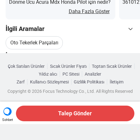
Dönme Ucu Acura Mdx Honda Pilot için nedir?
3610121
Daha Fazla Göster
İlgili Aramalar
Oto Tekerlek Parçaları
İlgili Kategoriler
Direksiyon Sistemi Parçaları
Çok Satılan Ürünler
Sıcak Ürünler Fiyatı
Toptan Sıcak Ürünler
Kategorilere Göre Gözat
Yıldız alıcı
PC Sitesi
Analizler
Direksiyon Yedek Parçaları
Zarf
Kullanıcı Sözleşmesi
Gizlilik Politikası
İletişim
Copyright © 2026 Focus Technology Co., Ltd. All Rights Reserved
Yeni Otomatik Direksiyon Parçaları
Oto Yedek Parça Tekerlek Aksesuarları
Talep Gönder
Sohbet
ISO Otomatik Direksiyon Parçaları
Hala mı arıyorsunuz? Aradığınızı