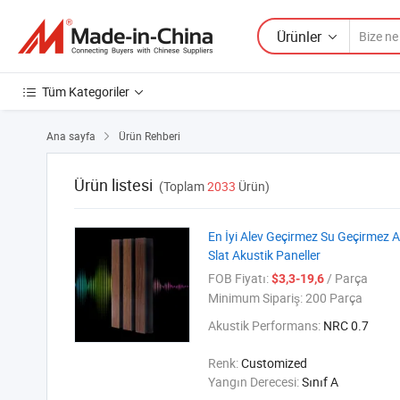
Ürünler
Tüm Kategoriler
Ana sayfa
Ürün Rehberi

Ürün listesi
(Toplam
2033
Ürün)
En İyi Alev Geçirmez Su Geçirmez 
Slat Akustik Paneller
FOB Fiyatı:
/ Parça
$3,3-19,6
Minimum Sipariş:
200 Parça
Akustik Performans:
NRC 0.7
Renk:
Customized
Yangın Derecesi:
Sınıf A