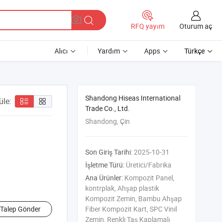
Oturum aç
RFQ yayım
Alıcı
Yardım
Apps
Türkçe
Shandong Hiseas International
üle:
Trade Co., Ltd.
Shandong, Çin
Son Giriş Tarihi:
2025-10-31
İşletme Türü:
Üretici/Fabrika
Ana Ürünler:
Kompozit Panel,
kontrplak, Ahşap plastik
Kompozit Zemin, Bambu Ahşap
Talep Gönder
Fiber Kompozit Kart, SPC Vinil
Zemin, Renkli Taş Kaplamalı