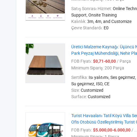
Satış Sonrası Hizmet:
Online Techn
Support, Onsite Training
Kalınlık:
3m, 4m, and Customize
Çevre Standardı:
E0
Üretici Malzeme Kaynağı: Üçüncü Ne
Park Peyzaj Mühendisliği, Nehir Pla
FOB Fiyatı:
/ Parça
$0,71-60,00
Minimum Sipariş:
200 Parça
Sertifika:
Isı yalıtımı, Ses geçirmez,
Su geçirmez, ISO, CE
Size:
Customized
Surface:
Customized
Turist Havaalanı Tatil Köyü Villa Ser
Ofis Otobüsü Özelleştirilmiş Turist 
FOB Fiyatı:
/ ..
$5.000,00-6.000,00
Minimum Sipariş:
1 Parça