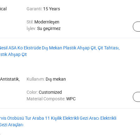
ical
Garanti:
15 Years
Stil:
Modernleşen
İşlev:
Su geçirmez
sil ASA Ko Ekstrüde Dış Mekan Plastik Ahşap Çit, Çit Tahtası,
stik Ahşap Çit
 Antistatik,
Kullanım:
Dış mekan
Color:
Customized
Material Composite:
WPC
vis Otobüsü Tur Araba 11 Kişilik Elektrikli Gezi Aracı Elektrikli
Gezi Araçları
.