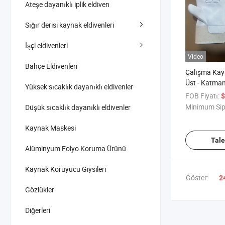
Ateşe dayanıklı iplik eldiven
Sığır derisi kaynak eldivenleri
İşçi eldivenleri
Video
Bahçe Eldivenleri
Çalışma Kayn
Üst - Katman
Yüksek sıcaklık dayanıklı eldivenler
Saf Pamuklu
FOB Fiyatı:
$
Astarlı, Sıc
Minimum Sip
Düşük sıcaklık dayanıklı eldivenler
Dayanıklı
Kaynak Maskesi
Tal
Alüminyum Folyo Koruma Ürünü
Kaynak Koruyucu Giysileri
Göster:
2
Gözlükler
Diğerleri