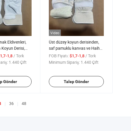
Video
ak Eldivenleri,
Üst düzey koyun derisinden,
 Koyun Derisi,
saf pamuklu kanvas ve Haihu
 Kanvas ve Polar
yünü ile yapılmış, sıcak ve
/ Tork
FOB Fiyatı:
/ Tork
1,7-1,8
$1,7-1,8
ak ve Aşınmaya
aşınmaya dayanıklı kaynak
ariş:
1.440 Çift
Minimum Sipariş:
1.440 Çift
eldivenleri
ep Gönder
Talep Gönder
36
48
4