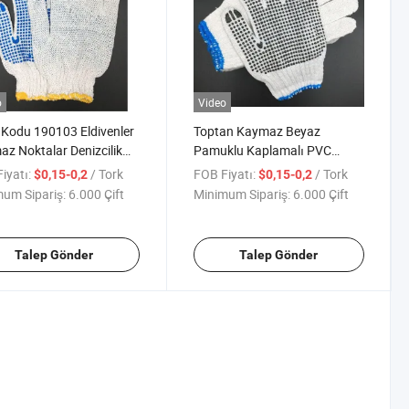
o
Video
Kodu 190103 Eldivenler
Toptan Kaymaz Beyaz
z Noktalar Denizcilik
Pamuklu Kaplamalı PVC
i Çalışma Kullanımı için
Dağıtım Güvenlik İşçi
iyatı:
/ Tork
FOB Fiyatı:
/ Tork
$0,15-0,2
$0,15-0,2
Eldivenleri
um Sipariş:
6.000 Çift
Minimum Sipariş:
6.000 Çift
Talep Gönder
Talep Gönder