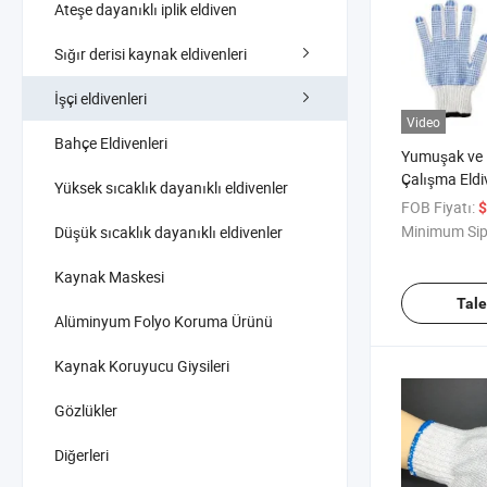
Ateşe dayanıklı iplik eldiven
Sığır derisi kaynak eldivenleri
İşçi eldivenleri
Video
Bahçe Eldivenleri
Yumuşak ve 
Çalışma Eldi
Yüksek sıcaklık dayanıklı eldivenler
Ortamlar içi
FOB Fiyatı:
$
Minimum Sip
Düşük sıcaklık dayanıklı eldivenler
Kaynak Maskesi
Tal
Alüminyum Folyo Koruma Ürünü
Kaynak Koruyucu Giysileri
Gözlükler
Diğerleri