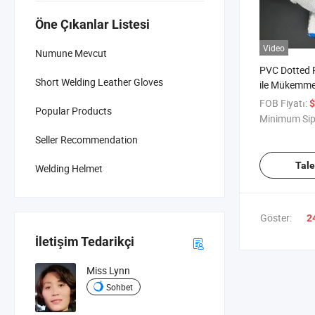
Öne Çıkanlar Listesi
Video
Numune Mevcut
PVC Dotted 
Short Welding Leather Gloves
ile Mükemme
Çalışması
FOB Fiyatı:
$
Popular Products
Minimum Sip
Seller Recommendation
Tal
Welding Helmet
Göster:
2
İletişim Tedarikçi
Miss Lynn
Sohbet