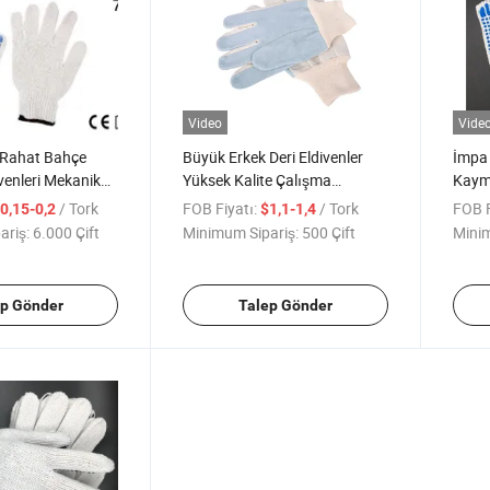
Video
Vide
Rahat Bahçe
Büyük Erkek Deri Eldivenler
İmpa 
venleri Mekanik
Yüksek Kalite Çalışma
Kayma
n Uygun
Eldivenleri Büyük Erkek Deri
Gemis
/ Tork
FOB Fiyatı:
/ Tork
FOB F
0,15-0,2
$1,1-1,4
Eldivenler
ariş:
6.000 Çift
Minimum Sipariş:
500 Çift
Minim
ep Gönder
Talep Gönder