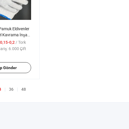
Pamuk Eldivenler
l Kavrama İnşaat
/ Tork
0,15-0,2
ariş:
6.000 Çift
ep Gönder
36
48
4