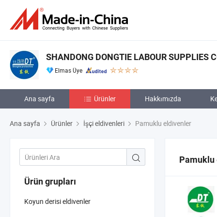
SHANDONG DONGTIE LABOUR SUPPLIES CO.
Elmas Üye
Ana sayfa
Ürünler
Hakkımızda
Ke
Ana sayfa
Ürünler
İşçi eldivenleri
Pamuklu eldivenler
Pamuklu 
Ürün grupları
Koyun derisi eldivenler