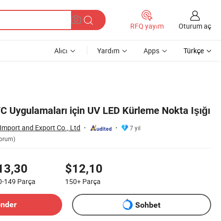
Oturum aç
RFQ yayım
Alıcı
Yardım
Apps
Türkçe
Uygulamaları için UV LED Kürleme Nokta Işığı
Import and Export Co., Ltd
7 yıl
Yorum)
13,30
$12,10
0-149
Parça
150+
Parça
önder
Sohbet