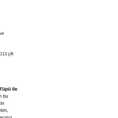
 ve
G13 çift
üpü ile
an bu
çin
etim,
acınız