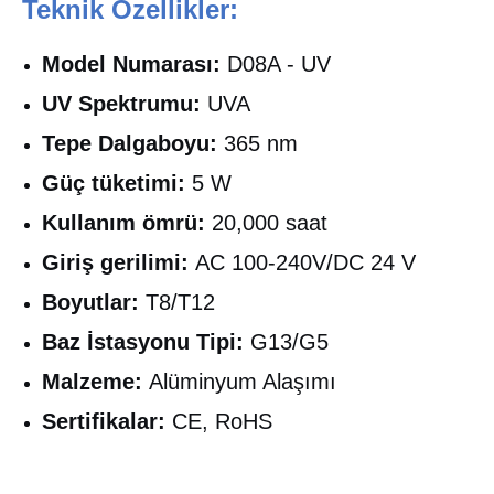
Teknik Özellikler:
Model Numarası:
D08A - UV
UV Spektrumu:
UVA
Tepe Dalgaboyu:
365 nm
Güç tüketimi:
5 W
Kullanım ömrü:
20,000 saat
Giriş gerilimi:
AC 100-240V/DC 24 V
Boyutlar:
T8/T12
Baz İstasyonu Tipi:
G13/G5
Malzeme:
Alüminyum Alaşımı
Sertifikalar:
CE, RoHS