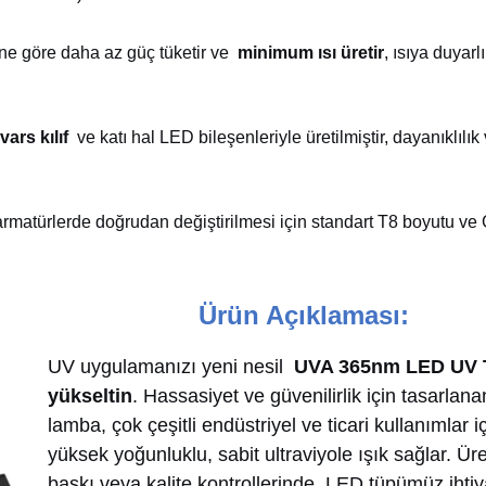
e göre daha az güç tüketir ve
minimum ısı üretir
, ısıya duyarlı
ars kılıf
ve katı hal LED bileşenleriyle üretilmiştir, dayanıklılık
matürlerde doğrudan değiştirilmesi için standart T8 boyutu ve 
Ürün Açıklaması:
UV uygulamanızı yeni nesil
UVA 365nm LED UV T
yükseltin
. Hassasiyet ve güvenilirlik için tasarlan
lamba, çok çeşitli endüstriyel ve ticari kullanımlar i
yüksek yoğunluklu, sabit ultraviyole ışık sağlar. Ür
baskı veya kalite kontrollerinde, LED tüpümüz ihtiy