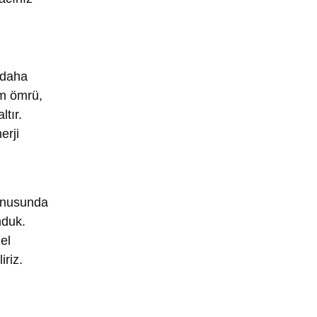
 daha
ım ömrü,
tır.
erji
konusunda
nduk.
el
iriz.