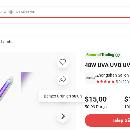
le Lamba
Nokta Işığı

48W UVA UVB UVC 
Zhongshan Sailon 
5.0
(29 
Fiyatlandırma
Benzer ürünleri bulun
$15,00
$
50-99
Parça
10
İletişim Tedarikçi
Talep G