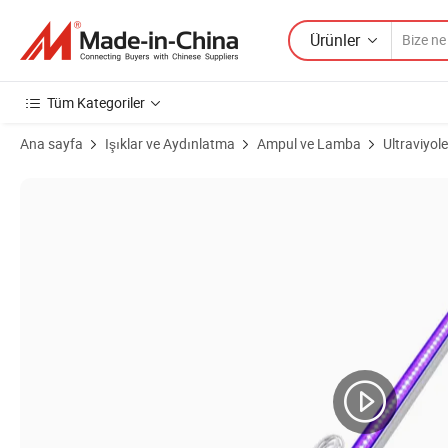
Ürünler
Tüm Kategoriler
Ana sayfa
Işıklar ve Aydınlatma
Ampul ve Lamba
Ultraviyo
Ürün Görselleri 48W UVA UVB UVC Uygulamaları için UV LED Kürleme 