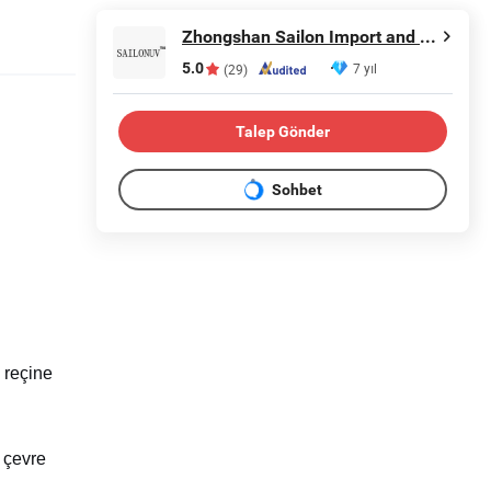
Zhongshan Sailon Import and Export Co., Ltd
5.0
7 yıl
(29)
Talep Gönder
Sohbet
, reçine
 çevre