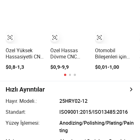
İşleme Parçaları
İşleme Parçaları
Motosiklet
Aksesuarları Özel
CNC İşleme
Frezeleme
Parçaları
Özel Yüksek
Özel Hassas
Otomobil
Hassasiyetli CNC
Dövme CNC
Bileşenleri için
İşlenmiş Makine
İşleme
OEM ODM
$0,8-1,3
$0,9-9,9
$0,01-1,00
Frezeleme
Paslanmaz Çelik
Tornalama
Tornalama
Karbon Çelik
Frezeleme
İşleme Parçaları
Kaynaklı Hidrolik
Hizmeti
Motor Parçası
Su Pompası Şaftı
Alüminyum
Hızlı Ayrıntılar
Pistonlar Bağlantı
Elektrik Motoru
Paslanmaz Çelik
Çubukları Kam
Motor Tahrik
Bakır Pirinç Özel
Hayır. Modeli.:
25HRY02-12
Mili için Pirinç
Torku Yağ Dişli
CNC İşleme
Standart:
ISO9001:2015/ISO13485:2016
Paslanmaz Çelik
Şaftları
Otomotiv
Parçaları
Yüzey İşlemesi:
Anodizing/Polishing/Plating/Pain
ting