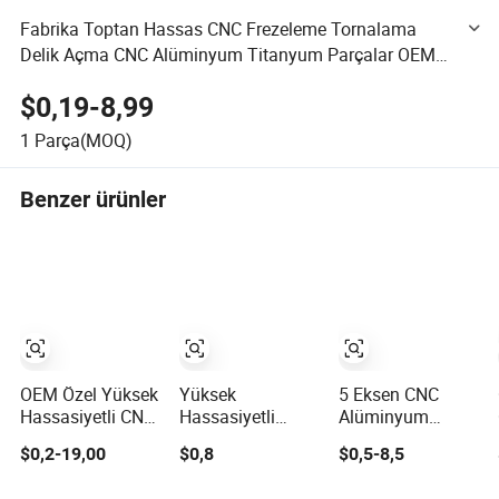
Fabrika Toptan Hassas CNC Frezeleme Tornalama
Delik Açma CNC Alüminyum Titanyum Parçalar OEM
ODM CNC İşleme Parçaları
$0,19-8,99
1
Parça(MOQ)
Benzer ürünler
OEM Özel Yüksek
Yüksek
5 Eksen CNC
Hassasiyetli CNC
Hassasiyetli
Alüminyum
Freze Torna
Metal Donanım
Makine
$0,2-19,00
$0,8
$0,5-8,5
Hizmeti
Bileşenleri Özel
Hizmetleri Metal
Alüminyum
Hizmet CNC
Dönüşüm