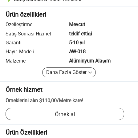
Platform destekli uyuşmazlık çözümü, uygun olduğunda iade veya geri 
Ürün özellikleri
Özelleştirme
Mevcut
Satış Sonrası Hizmet
teklif ettiği
Garanti
5-10 yıl
Hayır. Modeli.
AW-018
Malzeme
Alüminyum Alaşım
Daha Fazla Göster
Örnek hizmet
Örneklerini alın
$110,00
/
Metre kare
!
Örnek al
Ürün Özellikleri