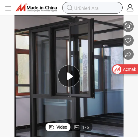
Üçlü Camlı Termal Kesit Alüminyum Alaşımlı Açılır Döner Pencere
Açmak
Video
1
/
6