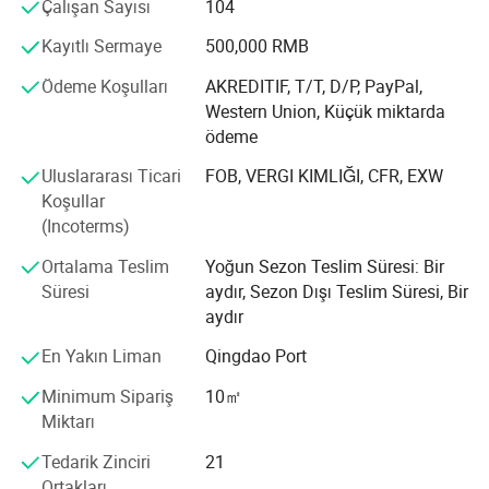
yer almak için çaba göstersek de bizi kalabalıktan ayıran
Çalışan Sayısı
104
şey, her müşterinin bireysel ihtiyaçlarına ve ihtiyaçlarına
Kayıtlı Sermaye
500,000 RMB
olan bağlılığımdır.
Ödeme Koşulları
AKREDITIF, T/T, D/P, PayPal,
Ürün kalitesi ve müşteri hizmetleri ile ilgileniyoruz, böylece
Western Union, Küçük miktarda
ürünlerimizin çağdaş bina standartlarına uygun olmasını
ödeme
sağlıyoruz. Kalite yönetim sistemimiz GB/T 19001-2000
ile uyumlu olup CE, AAMA, BSCI, RoSH ve REACH'e
Uluslararası Ticari
FOB, VERGI KIMLIĞI, CFR, EXW
sahibiz...
Koşullar
(Incoterms)
Dürüstlük, ekip çalışması ve yenilik ilkeleri işimizin her
unsuru için işimize kazınmıştır.
Ortalama Teslim
Yoğun Sezon Teslim Süresi: Bir
Süresi
aydır, Sezon Dışı Teslim Süresi, Bir
aydır
En Yakın Liman
Qingdao Port
Minimum Sipariş
10㎡
Miktarı
Tedarik Zinciri
21
Ortakları