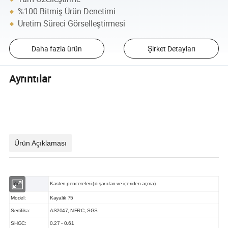
%100 Bitmiş Ürün Denetimi
Üretim Süreci Görselleştirmesi
Daha fazla ürün
Şirket Detayları
Ayrıntılar
Ürün Açıklaması
Ad
Kasten pencereleri (dışarıdan ve içeriden açma)
Model:
Kayalık 75
Sertifika:
AS2047, NFRC, SGS
SHGC:
0.27 - 0.61