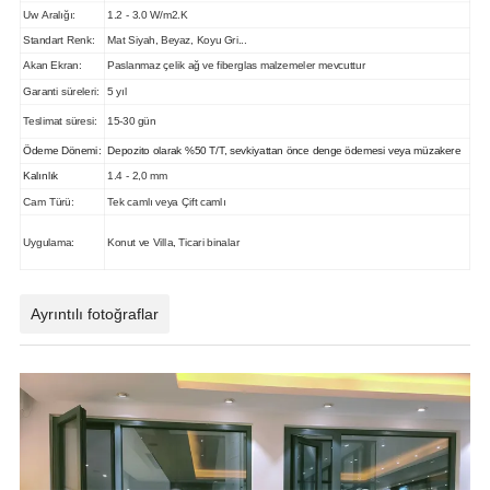
Uw Aralığı:
1.2 - 3.0 W/m2.K
Standart Renk:
Mat Siyah, Beyaz, Koyu Gri...
Akan Ekran:
Paslanmaz çelik ağ ve fiberglas malzemeler mevcuttur
Garanti süreleri:
5 yıl
Teslimat süresi:
15-30 gün
Ödeme Dönemi:
Depozito olarak %50 T/T, sevkiyattan önce denge ödemesi veya müzakere
Kalınlık
1.4 - 2,0 mm
Cam Türü:
Tek camlı veya Çift camlı
Uygulama:
Konut ve Villa, Ticari binalar
Ayrıntılı fotoğraflar