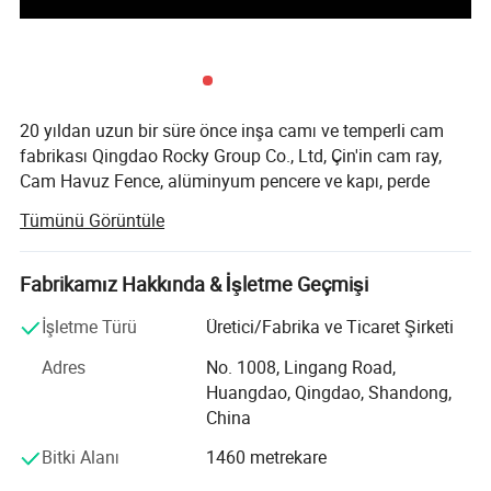
20 yıldan uzun bir süre önce inşa camı ve temperli cam
fabrikası Qingdao Rocky Group Co., Ltd, Çin'in cam ray,
Cam Havuz Fence, alüminyum pencere ve kapı, perde
duvarlar,
Tümünü Görüntüle
20 yılı aşkın deneyime sahip Yapısal cam cephe üreticisi,
Qingdao Rocky Industry Co., Ltd, dünya genelinde yüksek
Fabrikamız Hakkında & İşletme Geçmişi
kaliteli cam ray, alüminyum pencere ve kapı, Çin'de cam
perdeli duvar gibi önde gelen üreticilerden biri olarak ev
İşletme Türü
Üretici/Fabrika ve Ticaret Şirketi
sahipleri, renovasyon sahipleri, mimarlar ve yapımcılar
Adres
No. 1008, Lingang Road,
tarafından tanınmaktadır. Müşterilerimiz 100'den fazla
Huangdao, Qingdao, Shandong,
ülkeden geliyor. Ve bazıları Avrupa, ABD ve Kanada'dan en
China
iyi şekilde tanımış şirketlerdir.
Bitki Alanı
1460 metrekare
Sürekli olarak ürün tasarımı ve geliştirmenin ön planında