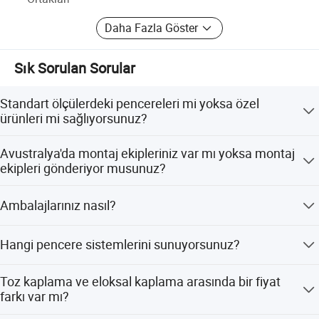
Daha Fazla Göster
Sık Sorulan Sorular
Standart ölçülerdeki pencereleri mi yoksa özel
ürünleri mi sağlıyorsunuz?
Her ikisini de. Standart ölçülerdeki ürünleri yurt dışındaki
Avustralya'da montaj ekipleriniz var mı yoksa montaj
distribütörlere sağlıyor ve aynı zamanda son kullanıcılar,
ekipleri gönderiyor musunuz?
inşaat firmaları ve müteahhitler için özel ürünler de
sunuyoruz.
Montaj kılavuzları sağlıyor ve farklı duvar tipleri için
Ambalajlarınız nasıl?
uygun alt çerçeveler öneriyoruz. Gerekirse, montaj
ekibimizi de şantiye alanına gönderebiliriz.
Çok sayıda pencere ve kapıyı yurt dışına gönderdik ve
Hangi pencere sistemlerini sunuyorsunuz?
herhangi bir şikayet almadık. İsteğiniz üzerine, güvenli
ambalajımızın detaylarını gösteren fotoğraflar
Tüm sistemler, Avustralya ve Kanada gibi pazarların
gönderebiliriz.
Toz kaplama ve eloksal kaplama arasında bir fiyat
gereksinimlerine göre tasarlanmıştır ve farklı duvar
farkı var mı?
yapılarına uygun çözümler sunabilecek mühendislerimiz
bulunmaktadır.