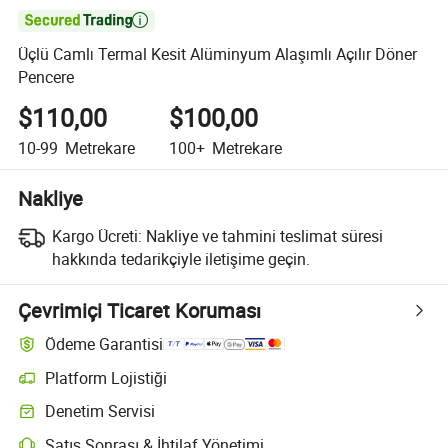

Üçlü Camlı Termal Kesit Alüminyum Alaşımlı Açılır Döner
Pencere
$110,00
$100,00
10-99
Metrekare
100+
Metrekare
Nakliye
Kargo Ücreti:
Nakliye ve tahmini teslimat süresi
hakkında tedarikçiyle iletişime geçin.
Çevrimiçi Ticaret Koruması
Ödeme Garantisi
Platform Lojistiği
Platform destekli lojistik ile daha net gönderi takibi
Denetim Servisi
Seçime bağlı ön sevkiyat denetimi kalite ve miktar kontrolleri için
Satış Sonrası & İhtilaf Yönetimi