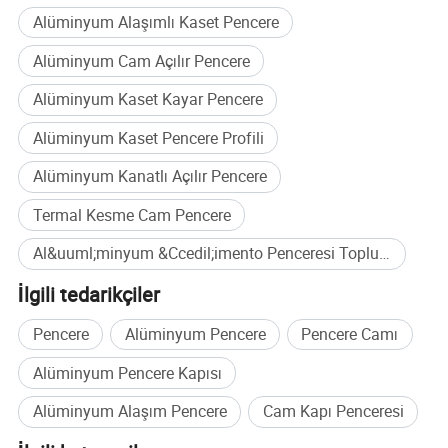
Alüminyum Alaşımlı Kaset Pencere
Alüminyum Cam Açılır Pencere
Alüminyum Kaset Kayar Pencere
Alüminyum Kaset Pencere Profili
Alüminyum Kanatlı Açılır Pencere
Termal Kesme Cam Pencere
Al&uuml;minyum &Ccedil;imento Penceresi Toplu satın alma
Şirket Profili
İlgili tedarikçiler
Qingdao Rocky Group Co., Ltd, 20 yıldan
Pencere
Alüminyum Pencere
Pencere Camı
uzun bir süre önce cam ve temperli cam
Alüminyum Pencere Kapısı
yapımcıları olarak mütevazı başlangıçlardan
Alüminyum Alaşım Pencere
Cam Kapı Penceresi
Çin'in önde gelen alüminyum pencere,