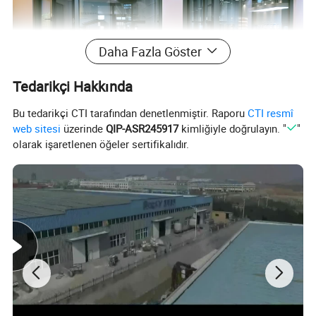
Daha Fazla Göster
Tedarikçi Hakkında
Bu tedarikçi CTI tarafından denetlenmiştir. Raporu
CTI resmî
web sitesi
üzerinde
QIP-ASR245917
kimliğiyle doğrulayın. "
"
olarak işaretlenen öğeler sertifikalıdır.