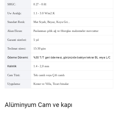
SHGC:
0.27 - 0.61
Uw Aralığı:
1.1 - 3.0 W/m2.K
Standart Renk:
Mat Siyah, Beyaz, Koyu Gri...
Akan Ekran:
Paslanmaz çelik ağ ve fiberglas malzemeler mevcuttur
Garanti süreleri:
5 yıl
Teslimat süresi:
15-30 gün
Ödeme Dönemi:
%30 T/T geri ödemesi, görünürde bakiye tekrar BL veya L/C
Kalınlık
1.4 - 2,0 mm
Cam Türü:
Tek camlı veya Çift camlı
Uygulama:
Konut ve Villa, Ticari binalar
Alüminyum Cam ve kapı