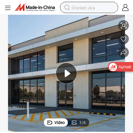
Isı Yalıtımlı Ticari Çift Camlı Alüminyum Resim ve Sabit Üç Camlı Pencere
Açmak
Video
1
/
6