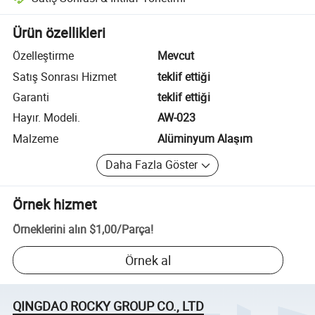
Platform destekli uyuşmazlık çözümü, uygun olduğunda iade veya geri 
Ürün özellikleri
Özelleştirme
Mevcut
Satış Sonrası Hizmet
teklif ettiği
Garanti
teklif ettiği
Hayır. Modeli.
AW-023
Malzeme
Alüminyum Alaşım
Daha Fazla Göster
Örnek hizmet
Örneklerini alın
$1,00
/
Parça
!
Örnek al
QINGDAO ROCKY GROUP CO., LTD