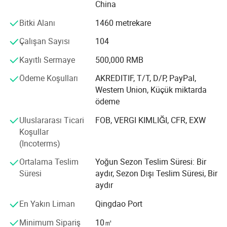
China
iyi şekilde tanımış şirketlerdir.
Bitki Alanı
1460 metrekare
Sürekli olarak ürün tasarımı ve geliştirmenin ön planında
yer almak için çaba göstersek de bizi kalabalıktan ayıran
Çalışan Sayısı
104
şey, her müşterinin bireysel ihtiyaçlarına ve ihtiyaçlarına
Kayıtlı Sermaye
500,000 RMB
olan bağlılığımdır.
Ödeme Koşulları
AKREDITIF, T/T, D/P, PayPal,
Ürün kalitesi ve müşteri hizmetleri ile ilgileniyoruz, böylece
Pencereleri eğin ve döndürün:
Western Union, Küçük miktarda
ürünlerimizin çağdaş bina standartlarına uygun olmasını
ödeme
sağlıyoruz. Kalite yönetim sistemimiz GB/T 19001-2000
ile uyumlu olup CE, AAMA, BSCI, RoSH ve REACH'e
Uluslararası Ticari
FOB, VERGI KIMLIĞI, CFR, EXW
sahibiz...
Koşullar
(Incoterms)
Dürüstlük, ekip çalışması ve yenilik ilkeleri işimizin her
unsuru için işimize kazınmıştır.
Ortalama Teslim
Yoğun Sezon Teslim Süresi: Bir
Süresi
aydır, Sezon Dışı Teslim Süresi, Bir
aydır
En Yakın Liman
Qingdao Port
Minimum Sipariş
10㎡