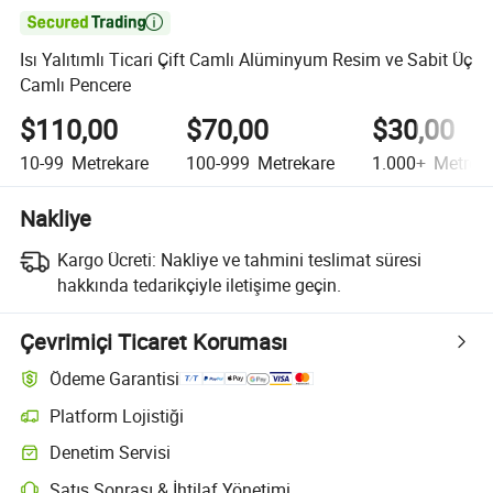

Isı Yalıtımlı Ticari Çift Camlı Alüminyum Resim ve Sabit Üç
Camlı Pencere
$110,00
$70,00
$30,00
10-99
Metrekare
100-999
Metrekare
1.000+
Metreka
Nakliye
Kargo Ücreti:
Nakliye ve tahmini teslimat süresi
hakkında tedarikçiyle iletişime geçin.
Çevrimiçi Ticaret Koruması
Ödeme Garantisi
Platform Lojistiği
Platform destekli lojistik ile daha net gönderi takibi
Denetim Servisi
Seçime bağlı ön sevkiyat denetimi kalite ve miktar kontrolleri için
Satış Sonrası & İhtilaf Yönetimi