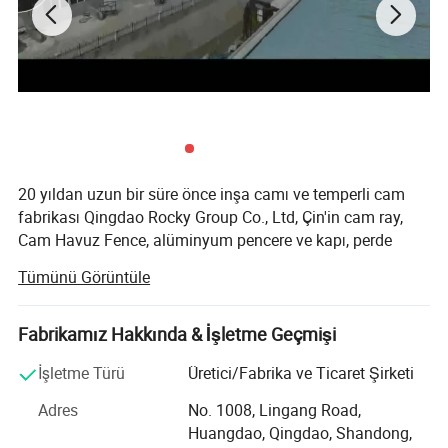
20 yıldan uzun bir süre önce inşa camı ve temperli cam
fabrikası Qingdao Rocky Group Co., Ltd, Çin'in cam ray,
Cam Havuz Fence, alüminyum pencere ve kapı, perde
duvarlar,
Tümünü Görüntüle
20 yılı aşkın deneyime sahip Yapısal cam cephe üreticisi,
Qingdao Rocky Industry Co., Ltd, dünya genelinde yüksek
Fabrikamız Hakkında & İşletme Geçmişi
kaliteli cam ray, alüminyum pencere ve kapı, Çin'de cam
perdeli duvar gibi önde gelen üreticilerden biri olarak ev
İşletme Türü
Üretici/Fabrika ve Ticaret Şirketi
sahipleri, renovasyon sahipleri, mimarlar ve yapımcılar
Adres
No. 1008, Lingang Road,
tarafından tanınmaktadır. Müşterilerimiz 100'den fazla
Huangdao, Qingdao, Shandong,
ülkeden geliyor. Ve bazıları Avrupa, ABD ve Kanada'dan en