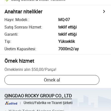
Anahtar nitelikler
Hayır. Modeli.
:
MQ-07
Satış Sonrası Hizmet
:
teklif ettiği
Garanti
:
teklif ettiği
Tip
:
Yükseklik
Üretim Kapasitesi
:
7000m2/ay
Örnek hizmet
Örneklerini alın
$50,00
/
Parça
!
Örnek al
QINGDAO ROCKY GROUP CO., LTD
Üretici/Fabrika ve Ticaret Şirketi