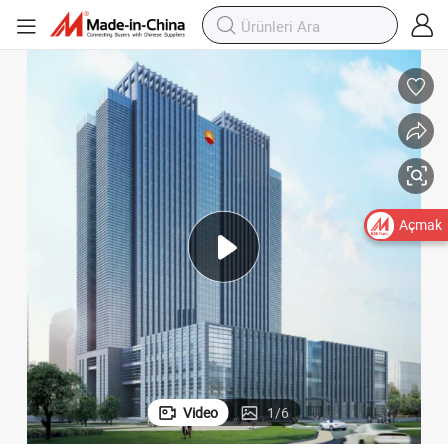
Açmak
Video
1
/
6