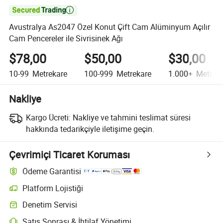

Avustralya As2047 Özel Konut Çift Cam Alüminyum Açılır
Cam Pencereler ile Sivrisinek Ağı
$78,00
$50,00
$30,00
10-99
Metrekare
100-999
Metrekare
1.000+
Metreka
Nakliye
Kargo Ücreti:
Nakliye ve tahmini teslimat süresi
hakkında tedarikçiyle iletişime geçin.
Çevrimiçi Ticaret Koruması
Ödeme Garantisi
Platform Lojistiği
Platform destekli lojistik ile daha net gönderi takibi
Denetim Servisi
Seçime bağlı ön sevkiyat denetimi kalite ve miktar kontrolleri için
Satış Sonrası & İhtilaf Yönetimi