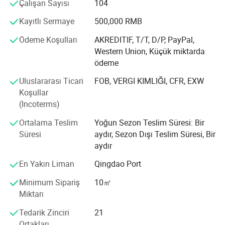
yer almak için çaba göstersek de bizi kalabalıktan ayıran
Çalışan Sayısı
104
şey, her müşterinin bireysel ihtiyaçlarına ve ihtiyaçlarına
Kayıtlı Sermaye
500,000 RMB
olan bağlılığımdır.
Ödeme Koşulları
AKREDITIF, T/T, D/P, PayPal,
Ürün kalitesi ve müşteri hizmetleri ile ilgileniyoruz, böylece
Western Union, Küçük miktarda
ürünlerimizin çağdaş bina standartlarına uygun olmasını
ödeme
sağlıyoruz. Kalite yönetim sistemimiz GB/T 19001-2000
ile uyumlu olup CE, AAMA, BSCI, RoSH ve REACH'e
Uluslararası Ticari
FOB, VERGI KIMLIĞI, CFR, EXW
sahibiz...
Koşullar
(Incoterms)
Dürüstlük, ekip çalışması ve yenilik ilkeleri işimizin her
unsuru için işimize kazınmıştır.
Ortalama Teslim
Yoğun Sezon Teslim Süresi: Bir
Süresi
aydır, Sezon Dışı Teslim Süresi, Bir
aydır
En Yakın Liman
Qingdao Port
Minimum Sipariş
10㎡
Miktarı
Tedarik Zinciri
21
Ortakları