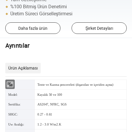
%100 Bitmiş Ürün Denetimi
Üretim Süreci Görselleştirmesi
Daha fazla ürün
Şirket Detayları
Ayrıntılar
Ürün Açıklaması
Ad:
Tente ve Kazma pencereleri (dışarıdan ve içeriden açma)
Model:
Kayalık 50 ve 100
Sertifika:
AS2047, NFRC, SGS
SHGC:
0.27 - 0.61
Uw Aralığı:
1.2 - 3.0 W/m2.K