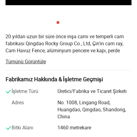
20 yıldan uzun bir süre önce inşa camı ve temperli cam
fabrikası Qingdao Rocky Group Co., Ltd, Çin'in cam ray,
Cam Havuz Fence, alüminyum pencere ve kapı, perde
duvarlar,
Tümünü Görüntüle
20 yılı aşkın deneyime sahip Yapısal cam cephe üreticisi,
Qingdao Rocky Industry Co., Ltd, dünya genelinde yüksek
Fabrikamız Hakkında & İşletme Geçmişi
kaliteli cam ray, alüminyum pencere ve kapı, Çin'de cam
perdeli duvar gibi önde gelen üreticilerden biri olarak ev
İşletme Türü
Üretici/Fabrika ve Ticaret Şirketi
Kasement pencereleri:
sahipleri, renovasyon sahipleri, mimarlar ve yapımcılar
Adres
No. 1008, Lingang Road,
tarafından tanınmaktadır. Müşterilerimiz 100'den fazla
Huangdao, Qingdao, Shandong,
ülkeden geliyor. Ve bazıları Avrupa, ABD ve Kanada'dan en
China
iyi şekilde tanımış şirketlerdir.
Bitki Alanı
1460 metrekare
Sürekli olarak ürün tasarımı ve geliştirmenin ön planında