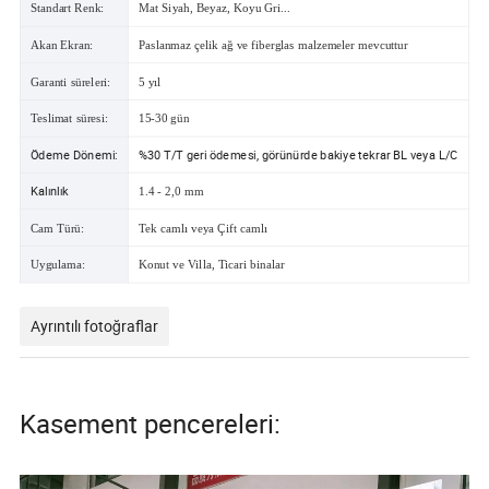
Standart Renk:
Mat Siyah, Beyaz, Koyu Gri...
Akan Ekran:
Paslanmaz çelik ağ ve fiberglas malzemeler mevcuttur
Garanti süreleri:
5 yıl
Teslimat süresi:
15-30 gün
Ödeme Dönemi:
%30 T/T geri ödemesi, görünürde bakiye tekrar BL veya L/C
Kalınlık
1.4 - 2,0 mm
Cam Türü:
Tek camlı veya Çift camlı
Uygulama:
Konut ve Villa, Ticari binalar
Ayrıntılı fotoğraflar
Kasement pencereleri: