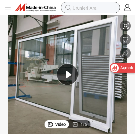
le Sivrisinek Ağı
Avustralya As2047 Özel Konut Çift Cam Alüminyum Açılır Cam Pencereler i
Açmak
Video
1
/
6