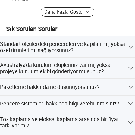
Daha Fazla Göster
Sık Sorulan Sorular
Standart ölçülerdeki pencereleri ve kapıları mı, yoksa
özel ürünleri mi sağlıyorsunuz?
Her ikisini de. Yurtdışında distribütörlerimiz var; bazıları
Avustralya'da kurulum ekipleriniz var mı, yoksa
Rocky fabrikasından standart ölçülerdeki pencereleri ve
projeye kurulum ekibi gönderiyor musunuz?
kapıları alırken, diğerleri son kullanıcılar, inşaat şirketleri
ve müteahhitler için özel ürünler sağlıyor.
Müşterilerimizin kolay bir şekilde kurulum yapabilmeleri
Paketleme hakkında ne düşünüyorsunuz?
için bir kurulum kılavuzumuz var. Ayrıca, tuğla duvar,
tuğla kaplama duvar, beton duvar ve ahşap duvarlar için
Yurtdışına çok sayıda pencere ve kapı gönderdik ve
kurulum çerçevelerini kullanmanızı şiddetle tavsiye
Pencere sistemleri hakkında bilgi verebilir misiniz?
müşterilerimizden paketlerimizle ilgili herhangi bir şikayet
ediyoruz. Gerekirse, kurulum ekibimizi projeye
almadık. Lütfen bizimle iletişime geçin, güvenli
gönderebiliriz.
Tüm sistemlerimiz, Avustralya, Kanada gibi pazarların
paketlerimizin detaylarını gösteren fotoğrafları size
Toz kaplama ve eloksal kaplama arasında bir fiyat
gereksinimlerine göre tasarlanmıştır. Mühendislerimiz,
gönderebiliriz.
farkı var mı?
farklı duvar yapılarına uygun sistemler tasarlayabilir.