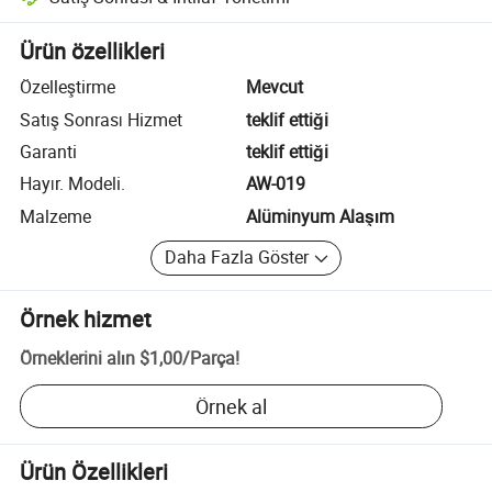
Platform destekli uyuşmazlık çözümü, uygun olduğunda iade veya geri 
Ürün özellikleri
Özelleştirme
Mevcut
Satış Sonrası Hizmet
teklif ettiği
Garanti
teklif ettiği
Hayır. Modeli.
AW-019
Malzeme
Alüminyum Alaşım
Daha Fazla Göster
Örnek hizmet
Örneklerini alın
$1,00
/
Parça
!
Örnek al
Ürün Özellikleri