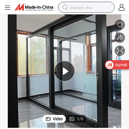
Açmak
Video
1
/
6