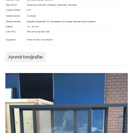
Akan Ekran:
Paslanmaz çelik ağ ve fiberglas malzemeler mevcuttur
Garanti süreleri:
5 yıl
Teslimat süresi:
15-30 gün
Ödeme Dönemi:
Depozito olarak %50 T/T, sevkiyattan önce denge ödemesi veya müzakere
Kalınlık
1.4 - 2,0 mm
Cam Türü:
Tek camlı veya Çift camlı
Uygulama:
Konut ve Villa, Ticari binalar
Ayrıntılı fotoğraflar