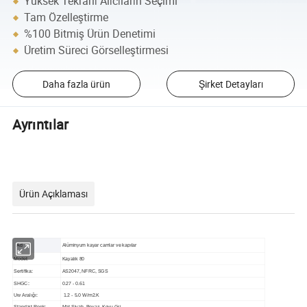
Yüksek Tekrarlı Alıcıların Seçimi
Tam Özelleştirme
%100 Bitmiş Ürün Denetimi
Üretim Süreci Görselleştirmesi
Daha fazla ürün
Şirket Detayları
Ayrıntılar
Ürün Açıklaması
Ad
Alüminyum kayar camlar ve kapılar
Model:
Kayalık 80
Sertifika:
AS2047, NFRC, SGS
SHGC:
0.27 - 0.61
Uw Aralığı:
1.2 - 5.0 W/m2.K
Standart Renk:
Mat Siyah, Beyaz, Koyu Gri...