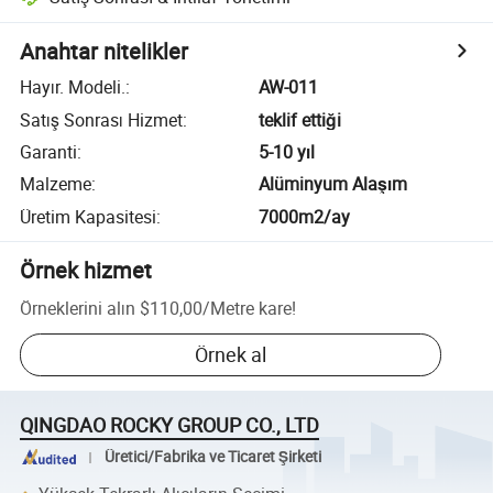
Anahtar nitelikler
Hayır. Modeli.
:
AW-011
Satış Sonrası Hizmet
:
teklif ettiği
Garanti
:
5-10 yıl
Malzeme
:
Alüminyum Alaşım
Üretim Kapasitesi
:
7000m2/ay
Örnek hizmet
Örneklerini alın
$110,00
/
Metre kare
!
Örnek al
QINGDAO ROCKY GROUP CO., LTD
Üretici/Fabrika ve Ticaret Şirketi