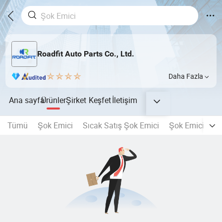
Roadfit Auto Parts Co., Ltd.
Daha Fazla
Ana sayfa
Ürünler
Şirket
Keşfet
İletişim
Tümü
Şok Emici
Sıcak Satış Şok Emici
Şok Emici Akse