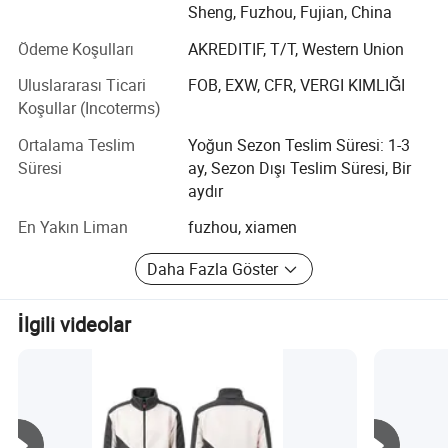
Sheng, Fuzhou, Fujian, China
Evcil Hayvan Giyim: Çeşitli iklimlerde iyi bir şekilde
olmalarını sağlayan işlevsel ve rahat giysiler.
Ödeme Koşulları
AKREDITIF, T/T, Western Union
Kendi fabrikasından ve çok sayıda işbirliği malzemesi
Uluslararası Ticari
FOB, EXW, CFR, VERGI KIMLIĞI
tedarikçisinden oluşan güçlü bir üretim ve tedarik ağı
Koşullar (Incoterms)
kurduk. Müşterilere profesyonel ve katma değerli hizmet
Ortalama Teslim
Yoğun Sezon Teslim Süresi: 1-3
sunarak hızlı yanıtlar, yüksek kaliteli ürünler ve rekabetçi
Süresi
ay, Sezon Dışı Teslim Süresi, Bir
fiyat sunma konusunda kararlıyız.
aydır
Gereksinimlerinizi karşılayabileceğimize ve sizinle işbirliği
En Yakın Liman
fuzhou, xiamen
yapabileceğimize eminiz.
Daha Fazla Göster
İlgili videolar