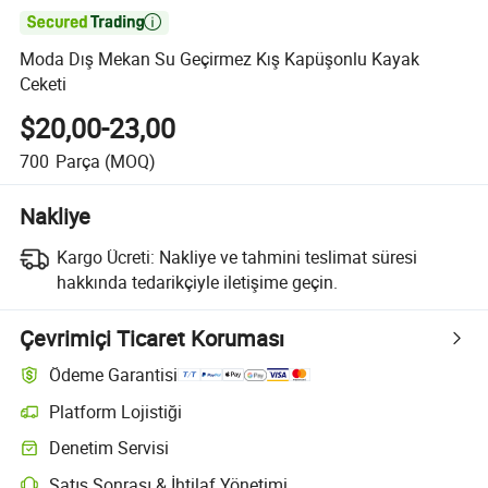

Moda Dış Mekan Su Geçirmez Kış Kapüşonlu Kayak
Ceketi
$20,00-23,00
700
Parça
(MOQ)
Nakliye
Kargo Ücreti:
Nakliye ve tahmini teslimat süresi
hakkında tedarikçiyle iletişime geçin.
Çevrimiçi Ticaret Koruması
Ödeme Garantisi
Platform Lojistiği
Platform destekli lojistik ile daha net gönderi takibi
Denetim Servisi
Seçime bağlı ön sevkiyat denetimi kalite ve miktar kontrolleri için
Satış Sonrası & İhtilaf Yönetimi