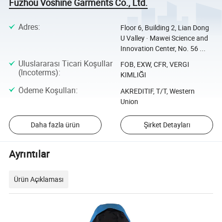
Fuzhou Voshine Garments Co., Ltd.
Adres
:
Floor 6, Building 2, Lian Dong
U Valley · Mawei Science and
Innovation Center, No. 56 ...
Uluslararası Ticari Koşullar
FOB, EXW, CFR, VERGI
(Incoterms)
:
KIMLIĞI
Ödeme Koşulları
:
AKREDITIF, T/T, Western
Union
Daha fazla ürün
Şirket Detayları
Ayrıntılar
Ürün Açıklaması