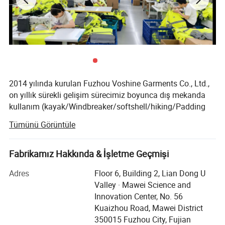
2014 yılında kurulan Fuzhou Voshine Garments Co., Ltd.,
on yıllık sürekli gelişim sürecimiz boyunca dış mekanda
kullanım (kayak/Windbreaker/softshell/hiking/Padding
öğeleri), iş kıyafeti (üniforma/PPE) ve evcil hayvan
Tümünü Görüntüle
kıyafetleri dahil dört ürün ürettik.
Dış mekanda kullanım: Kayak, yürüyüş, rüzgar ve ısı
Fabrikamız Hakkında & İşletme Geçmişi
yalıtımı için yüksek kaliteli ekipmanlar, konfor ve koruma
için özel olarak geliştirilmiştir.
Adres
Floor 6, Building 2, Lian Dong U
Valley · Mawei Science and
İş kıyafetleri: Dayanıklı üniformalar ve katı güvenlik ve
Innovation Center, No. 56
işlevsellik standartlarını karşılayan Kişisel Koruyucu
Kuaizhou Road, Mawei District
Ekipman (KKE).
350015 Fuzhou City, Fujian