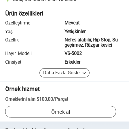
Platform destekli uyuşmazlık çözümü, uygun olduğunda iade veya geri 
Ürün özellikleri
Özelleştirme
Mevcut
Yaş
Yetişkinler
Özellik
Nefes alabilir, Rip-Stop, Su
geçirmez, Rüzgar kesici
Hayır. Modeli.
VS-5002
Cinsiyet
Erkekler
Daha Fazla Göster
Örnek hizmet
Örneklerini alın
$100,00
/
Parça
!
Örnek al