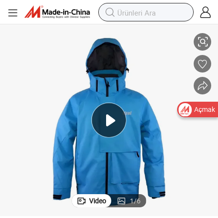
Moda Dış Mekan Su Geçirmez Kış Kapüşonlu Kayak Ceketi
Açmak
Video
1
/
6