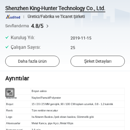
Shenzhen King-Hunter Technology Co., Ltd.
Üretici/Fabrika ve Ticaret Şirketi
4.8/5
Sınıflandırma
Kuruluş Yılı
:
2019-11-15
Çalışan Sayısı
:
25
Daha fazla ürün
Şirket Detayları
Ayrıntılar
Öğe
Boyun askısı
Malzeme
Naylon/Pamuk/Polyester
Boyut
15 / 20 / 25 MM genişlik, 90 / 100 CM toplam uzunluk, 0.8 - 1.2 kalınlık
Renk
Tüm renkler mevcuttur
Logo
Isı Aktarım Baskısı, İpek ekran baskısı, Gömmelik gibi
Aksesuarlar
Metal Kanca, şişe Açıcı, Metal Klips