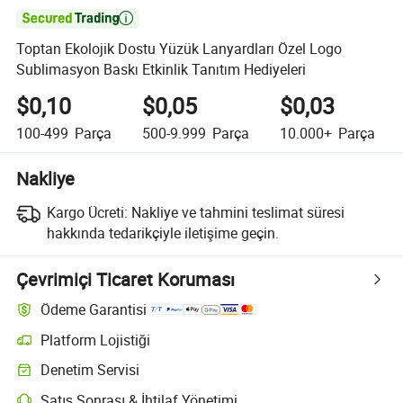

Toptan Ekolojik Dostu Yüzük Lanyardları Özel Logo
Sublimasyon Baskı Etkinlik Tanıtım Hediyeleri
$0,10
$0,05
$0,03
100-499
Parça
500-9.999
Parça
10.000+
Parça
Nakliye
Kargo Ücreti:
Nakliye ve tahmini teslimat süresi
hakkında tedarikçiyle iletişime geçin.
Çevrimiçi Ticaret Koruması
Ödeme Garantisi
Platform Lojistiği
Denetim Servisi
Satış Sonrası & İhtilaf Yönetimi