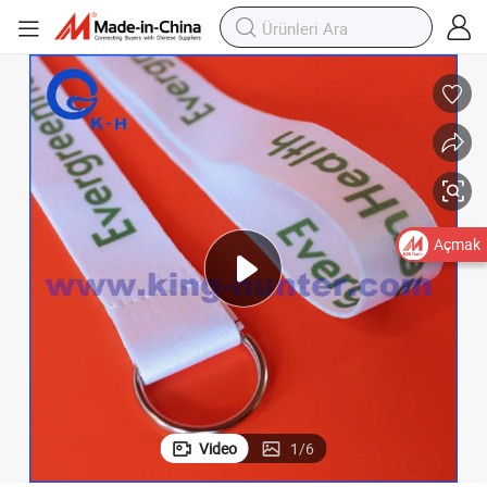
Açmak
Video
1
/
6