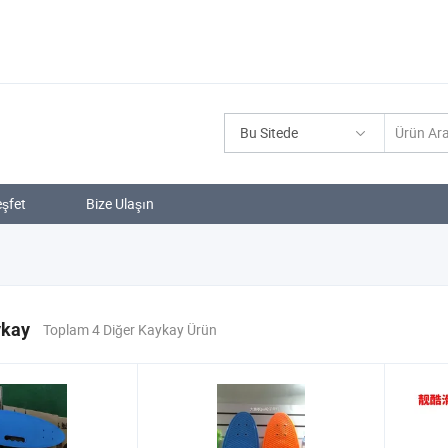
Bu Sitede
şfet
Bize Ulaşın
ykay
Toplam 4 Diğer Kaykay Ürün