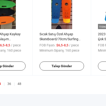
Vide
 Ahşap Kaykay
Sıcak Satış Özel Ahşap
2023 
Alaşım
Skateboard/70cm/Surfing
Çok 
 45PU Işık
Kaykay
/ piece
FOB Fiyatı:
/ piece
FOB F
6,5-8,5
$6,5-8,5
vre Dostu Malzeme
ariş:
160 piece
Minimum Sipariş:
160 piece
Minim
ep Gönder
Talep Gönder
36
48
4