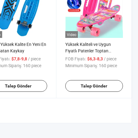
o
Video
Yüksek Kalite En Yeni En
Yüksek Kaliteli ve Uygun
Satan Kaykay
Fiyatlı Patenler Toptan
Satılabilir
iyatı:
/ piece
FOB Fiyatı:
/ piece
$7,8-9,8
$6,3-8,3
um Sipariş:
160 piece
Minimum Sipariş:
160 piece
Talep Gönder
Talep Gönder