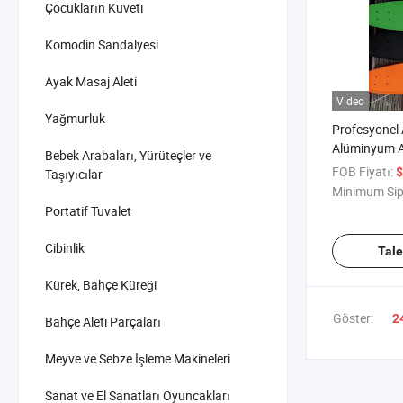
Çocukların Küveti
Komodin Sandalyesi
Ayak Masaj Aleti
Video
Yağmurluk
Profesyonel
Alüminyum 
Bebek Arabaları, Yürüteçler ve
Bracket/60 *
FOB Fiyatı:
$
Taşıyıcılar
Tekerlek Çe
Minimum Sip
Portatif Tuvalet
Cibinlik
Tal
Kürek, Bahçe Küreği
Göster:
2
Bahçe Aleti Parçaları
Meyve ve Sebze İşleme Makineleri
Sanat ve El Sanatları Oyuncakları